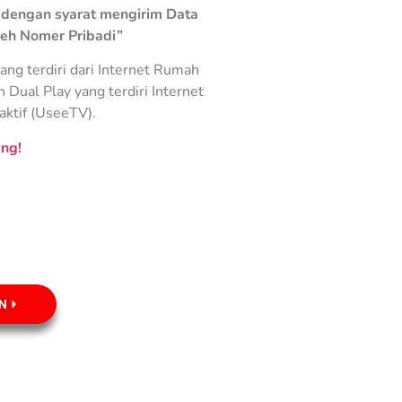
dengan syarat mengirim Data
leh Nomer Pribadi”
ng terdiri dari Internet Rumah
Dual Play yang terdiri Internet
aktif (UseeTV).
ng!
N