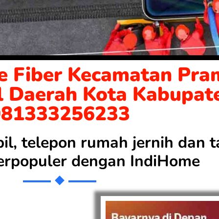
e Fiber Kecamatan Pra
l Daerah Kota Kabupat
081333256233
bil, telepon rumah jernih dan
 terpopuler dengan
IndiHome