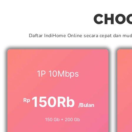
CHOO
Daftar IndiHome Online secara cepat dan mu
1P 10Mbps
150Rb
Rp
/Bulan
150 Gb + 200 Gb