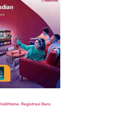
ndiHome. Registrasi Baru