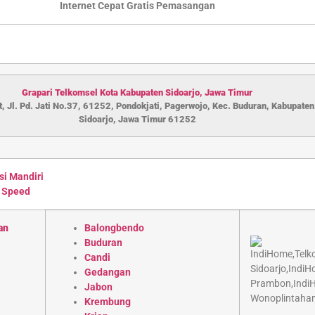
Internet Cepat Gratis Pemasangan
Grapari Telkomsel Kota Kabupaten S
idoarjo
,
Jawa Timur
, Jl. Pd. Jati No.37, 61252, Pondokjati, Pagerwojo, Kec. Buduran, Kabupaten
Sidoarjo, Jawa Timur 61252
si Mandiri
 Speed
an
Balongbendo
Buduran
Candi
Gedangan
Jabon
Krembung