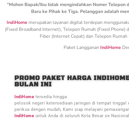
“Mohon Bapak/Ibu tidak mengindahkan Nomer Telepon d
Baru ke Pihak ke Tiga. Pelanggan adalah men
IndiHome
merupakan layanan digital terdepan menggunakan 
(Fixed Broadband Internet), Telepon Rumah (Fixed Phone) d
Fiber (Internet Cepat) dan Telepon Rumah (
Paket Langganan
IndiHome
Den
PROMO PAKET HARGA INDIHOM
BULAN INI
IndiHome
tersedia hingga
pelosok negeri ketersediaan jaringan di tempat tinggal
periksa dengan mudah, Kami siap melayani pemasangan
IndiHome
untuk Anda di seluruh Kota Besar se Nasiona