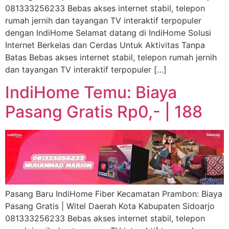
081333256233 Bebas akses internet stabil, telepon
rumah jernih dan tayangan TV interaktif terpopuler
dengan IndiHome Selamat datang di IndiHome Solusi
Internet Berkelas dan Cerdas Untuk Aktivitas Tanpa
Batas Bebas akses internet stabil, telepon rumah jernih
dan tayangan TV interaktif terpopuler […]
IndiHome Temu: Biaya
Pasang Gratis Rp0,- | 188
Pasang Baru IndiHome Fiber Kecamatan Prambon: Biaya
Pasang Gratis | Witel Daerah Kota Kabupaten Sidoarjo
081333256233 Bebas akses internet stabil, telepon