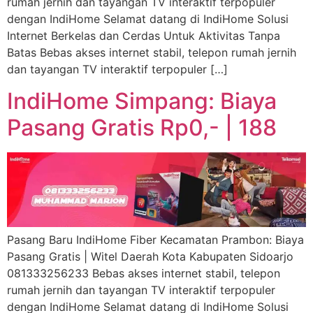
rumah jernih dan tayangan TV interaktif terpopuler
dengan IndiHome Selamat datang di IndiHome Solusi
Internet Berkelas dan Cerdas Untuk Aktivitas Tanpa
Batas Bebas akses internet stabil, telepon rumah jernih
dan tayangan TV interaktif terpopuler […]
IndiHome Simpang: Biaya
Pasang Gratis Rp0,- | 188
Pasang Baru IndiHome Fiber Kecamatan Prambon: Biaya
Pasang Gratis | Witel Daerah Kota Kabupaten Sidoarjo
081333256233 Bebas akses internet stabil, telepon
rumah jernih dan tayangan TV interaktif terpopuler
dengan IndiHome Selamat datang di IndiHome Solusi