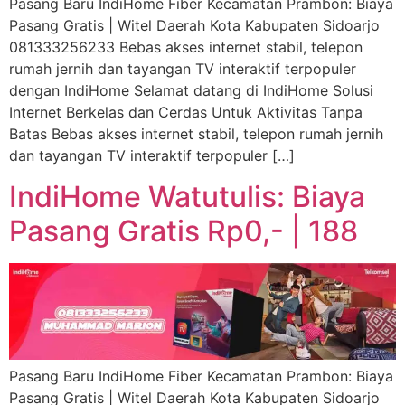
Pasang Baru IndiHome Fiber Kecamatan Prambon: Biaya
Pasang Gratis | Witel Daerah Kota Kabupaten Sidoarjo
081333256233 Bebas akses internet stabil, telepon
rumah jernih dan tayangan TV interaktif terpopuler
dengan IndiHome Selamat datang di IndiHome Solusi
Internet Berkelas dan Cerdas Untuk Aktivitas Tanpa
Batas Bebas akses internet stabil, telepon rumah jernih
dan tayangan TV interaktif terpopuler […]
IndiHome Watutulis: Biaya
Pasang Gratis Rp0,- | 188
Pasang Baru IndiHome Fiber Kecamatan Prambon: Biaya
Pasang Gratis | Witel Daerah Kota Kabupaten Sidoarjo