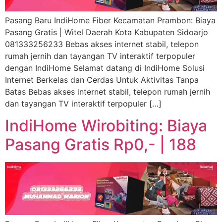
Pasang Baru IndiHome Fiber Kecamatan Prambon: Biaya
Pasang Gratis | Witel Daerah Kota Kabupaten Sidoarjo
081333256233 Bebas akses internet stabil, telepon
rumah jernih dan tayangan TV interaktif terpopuler
dengan IndiHome Selamat datang di IndiHome Solusi
Internet Berkelas dan Cerdas Untuk Aktivitas Tanpa
Batas Bebas akses internet stabil, telepon rumah jernih
dan tayangan TV interaktif terpopuler […]
IndiHome Wirobiting: Biaya
Pasang Gratis Rp0,- | 188