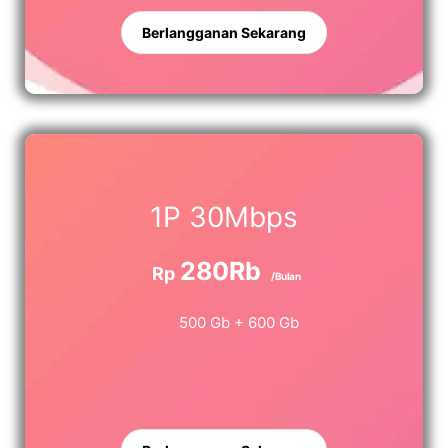
Berlangganan Sekarang
1P 30Mbps
280Rb
Rp
/Bulan
500 Gb + 600 Gb