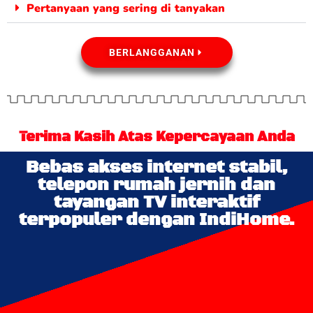
Pertanyaan yang sering di tanyakan
BERLANGGANAN
Terima Kasih Atas Kepercayaan Anda
Bebas akses internet stabil,
telepon rumah jernih dan
tayangan TV interaktif
terpopuler dengan IndiHome.