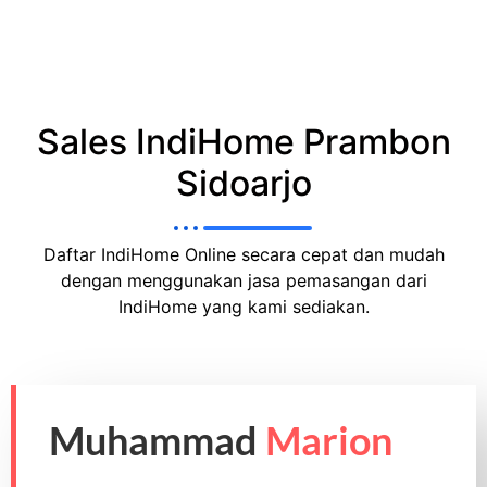
Sales IndiHome Prambon
Sidoarjo
Daftar IndiHome Online secara cepat dan mudah
dengan menggunakan jasa pemasangan dari
IndiHome yang kami sediakan.
Muhammad
Marion