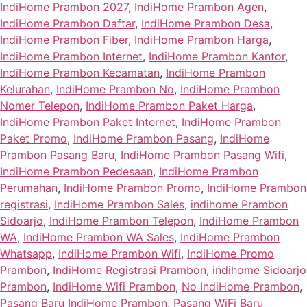
IndiHome Prambon 2027
,
IndiHome Prambon Agen
,
IndiHome Prambon Daftar
,
IndiHome Prambon Desa
,
IndiHome Prambon Fiber
,
IndiHome Prambon Harga
,
IndiHome Prambon Internet
,
IndiHome Prambon Kantor
,
IndiHome Prambon Kecamatan
,
IndiHome Prambon
Kelurahan
,
IndiHome Prambon No
,
IndiHome Prambon
Nomer Telepon
,
IndiHome Prambon Paket Harga
,
IndiHome Prambon Paket Internet
,
IndiHome Prambon
Paket Promo
,
IndiHome Prambon Pasang
,
IndiHome
Prambon Pasang Baru
,
IndiHome Prambon Pasang Wifi
,
IndiHome Prambon Pedesaan
,
IndiHome Prambon
Perumahan
,
IndiHome Prambon Promo
,
IndiHome Prambon
registrasi
,
IndiHome Prambon Sales
,
indihome Prambon
Sidoarjo
,
IndiHome Prambon Telepon
,
IndiHome Prambon
WA
,
IndiHome Prambon WA Sales
,
IndiHome Prambon
Whatsapp
,
IndiHome Prambon Wifi
,
IndiHome Promo
Prambon
,
IndiHome Registrasi Prambon
,
indihome Sidoarjo
Prambon
,
IndiHome Wifi Prambon
,
No IndiHome Prambon
,
Pasang Baru IndiHome Prambon
,
Pasang WiFi Baru