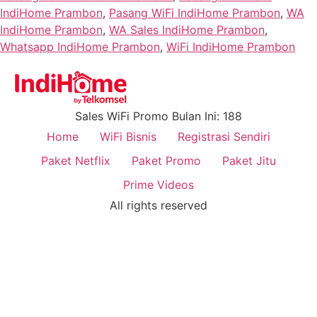
IndiHome Prambon
,
Pasang WiFi IndiHome Prambon
,
WA
IndiHome Prambon
,
WA Sales IndiHome Prambon
,
Whatsapp IndiHome Prambon
,
WiFi IndiHome Prambon
Sales WiFi Promo Bulan Ini: 188
Home
WiFi Bisnis
Registrasi Sendiri
Paket Netflix
Paket Promo
Paket Jitu
Prime Videos
All rights reserved