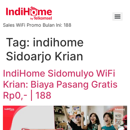
Sales WiFi Promo Bulan Ini: 188
Tag:
indihome
Sidoarjo Krian
IndiHome Sidomulyo WiFi
Krian: Biaya Pasang Gratis
Rp0,- | 188