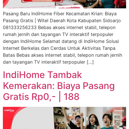
Pasang Baru IndiHome Fiber Kecamatan Krian: Biaya
Pasang Gratis | Witel Daerah Kota Kabupaten Sidoarjo
081333256233 Bebas akses internet stabil, telepon
rumah jernih dan tayangan TV interaktif terpopuler
dengan IndiHome Selamat datang di IndiHome Solusi
Internet Berkelas dan Cerdas Untuk Aktivitas Tanpa
Batas Bebas akses internet stabil, telepon rumah jernih
dan tayangan TV interaktif terpopuler […]
IndiHome Tambak
Kemerakan: Biaya Pasang
Gratis Rp0,- | 188