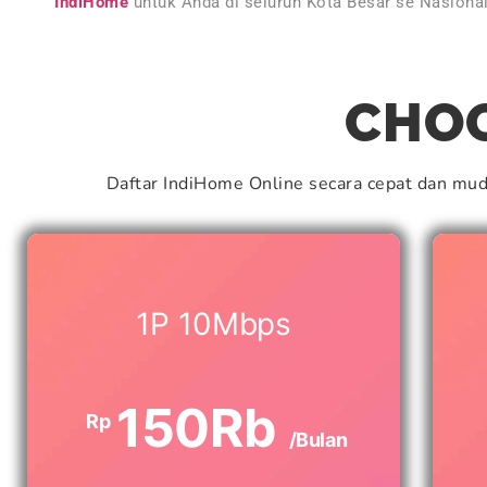
IndiHome
untuk Anda di seluruh Kota Besar se Nasiona
CHOO
Daftar IndiHome Online secara cepat dan mu
1P 10Mbps
150Rb
Rp
/Bulan