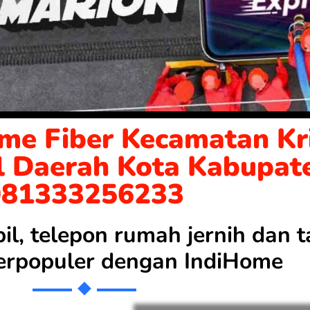
me Fiber Kecamatan Kri
l Daerah Kota Kabupat
081333256233
bil, telepon rumah jernih dan
 terpopuler dengan
IndiHome