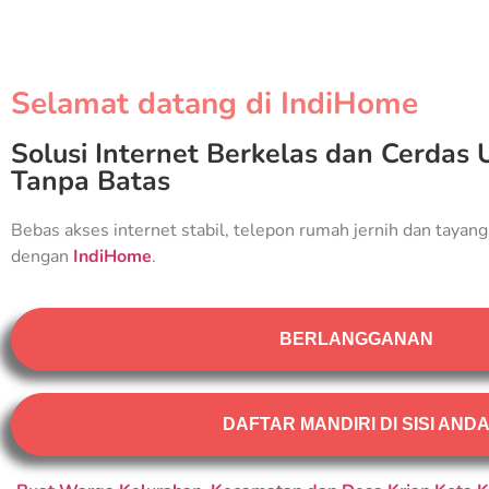
Selamat datang di IndiHome
Solusi Internet Berkelas dan Cerdas 
Tanpa Batas
Bebas akses internet stabil, telepon rumah jernih dan tayang
dengan
IndiHome
.
BERLANGGANAN
DAFTAR MANDIRI DI SISI AND