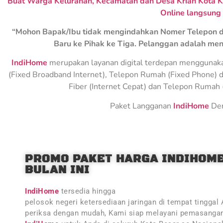
Buat Warga Kelurahan, Kecamatan dan Desa Krian Kota K
Online langsung
“Mohon Bapak/Ibu tidak mengindahkan Nomer Telepon d
Baru ke Pihak ke Tiga. Pelanggan adalah men
IndiHome
merupakan layanan digital terdepan menggunakan 
(Fixed Broadband Internet), Telepon Rumah (Fixed Phone) d
Fiber (Internet Cepat) dan Telepon Rumah (
Paket Langganan
IndiHome
Den
PROMO PAKET HARGA INDIHOM
BULAN INI
IndiHome
tersedia hingga
pelosok negeri ketersediaan jaringan di tempat tinggal
periksa dengan mudah, Kami siap melayani pemasangan