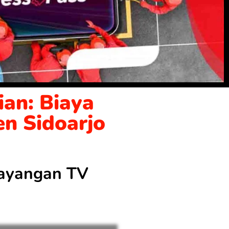
an: Biaya
en Sidoarjo
 tayangan TV