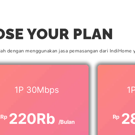
l
SE YOUR PLAN
dah dengan menggunakan jasa pemasangan dari IndiHome y
1P 30Mbps
1
220Rb
2
Rp
Rp
/Bulan