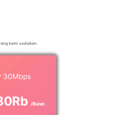
ang kami sediakan.
P 30Mbps
80Rb
/Bulan