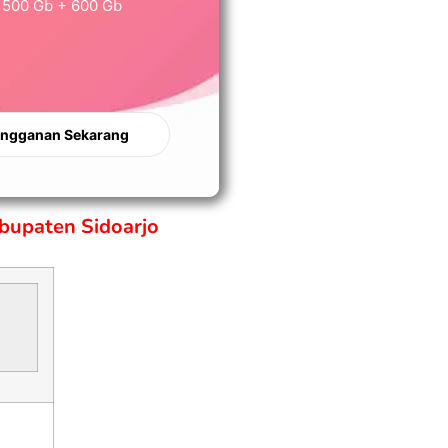
500 Gb + 600 Gb
angganan Sekarang
bupaten Sidoarjo