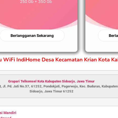
250 Gb + 350 Gb
Berlangganan Sekarang
Berl
ru WiFi IndiHome Desa Kecamatan Krian Kota Ka
Grapari Telkomsel Kota Kabupaten S
idoarjo
,
Jawa Timur
, Jl. Pd. Jati No.37, 61252, Pondokjati, Pagerwojo, Kec. Buduran, Kabupaten
Sidoarjo, Jawa Timur 61252
si Mandiri