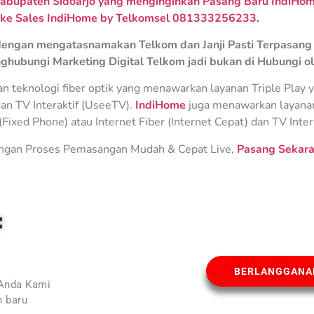
abupaten Sidoarjo yang menginginkan Pasang Baru IndiHome
 ke Sales IndiHome by Telkomsel 081333256233.
engan mengatasnamakan Telkom dan Janji Pasti Terpasang 
ghubungi Marketing Digital Telkom jadi bukan di Hubungi o
teknologi fiber optik yang menawarkan layanan Triple Play ya
an TV Interaktif (UseeTV).
IndiHome
juga menawarkan layanan 
Fixed Phone) atau Internet Fiber (Internet Cepat) dan TV Inter
gan Proses Pemasangan Mudah & Cepat Live,
Pasang Sekara
E
BERLANGGANA
 Anda Kami
 baru