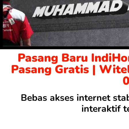
Pasang Baru IndiHo
Pasang Gratis | Wite
Bebas akses internet sta
interaktif