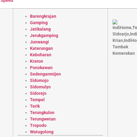
 Speed
Barengkrajan
Gamping
Jatikalang
Jerukgamping
Junwangi
Katerungan
Keboharan
Kraton
Ponokawan
Sedenganmijen
Sidomojo
Sidomulyo
Sidorejo
Tempel
Terik
Terungkulon
Terungwetan
Tropodo
Watugolong