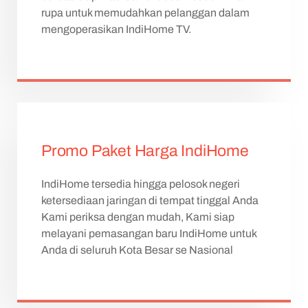
rupa untuk memudahkan pelanggan dalam
mengoperasikan IndiHome TV.
Promo Paket Harga IndiHome
IndiHome tersedia hingga pelosok negeri
ketersediaan jaringan di tempat tinggal Anda
Kami periksa dengan mudah, Kami siap
melayani pemasangan baru IndiHome untuk
Anda di seluruh Kota Besar se Nasional