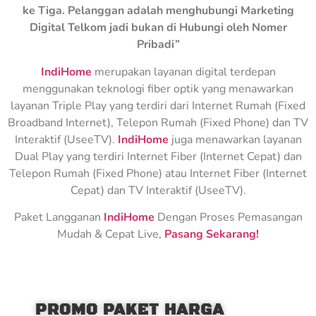
ke Tiga. Pelanggan adalah menghubungi Marketing
Digital Telkom jadi bukan di Hubungi oleh Nomer
Pribadi”
IndiHome
merupakan layanan digital terdepan
menggunakan teknologi fiber optik yang menawarkan
layanan Triple Play yang terdiri dari Internet Rumah (Fixed
Broadband Internet), Telepon Rumah (Fixed Phone) dan TV
Interaktif (UseeTV).
IndiHome
juga menawarkan layanan
Dual Play yang terdiri Internet Fiber (Internet Cepat) dan
Telepon Rumah (Fixed Phone) atau Internet Fiber (Internet
Cepat) dan TV Interaktif (UseeTV).
Paket Langganan
IndiHome
Dengan Proses Pemasangan
Mudah & Cepat Live,
Pasang Sekarang!
PROMO PAKET HARGA