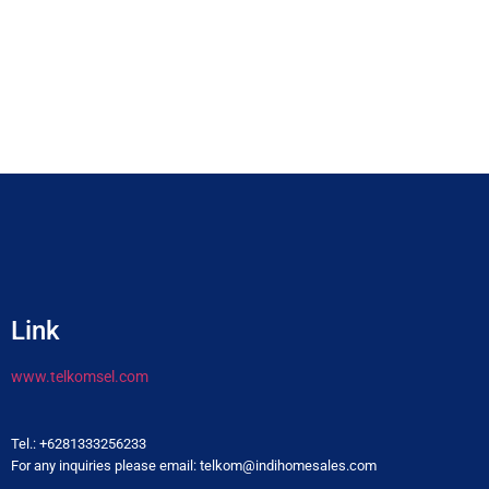
Link
www.telkomsel.com
Tel.: +6281333256233
For any inquiries please email: telkom@indihomesales.com