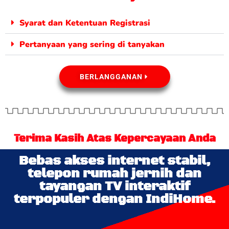
Syarat dan Ketentuan Registrasi
Pertanyaan yang sering di tanyakan
BERLANGGANAN
Terima Kasih Atas Kepercayaan Anda
Bebas akses internet stabil,
telepon rumah jernih dan
tayangan TV interaktif
terpopuler dengan IndiHome.