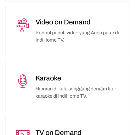
Video on Demand
Kontrol penuh video yang Anda putar di
IndiHome TV.
Karaoke
Hiburan di kala senggang dengan fitur
karaoke di IndiHome TV.
TV on Demand