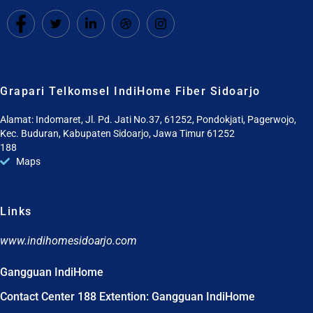
Grapari Telkomsel IndiHome Fiber Sidoarjo
Alamat: Indomaret, Jl. Pd. Jati No.37, 61252, Pondokjati, Pagerwojo,
Kec. Buduran, Kabupaten Sidoarjo, Jawa Timur 61252
188
Maps
Links
www.indihomesidoarjo.com
Gangguan IndiHome
Contact Center 188 Extention: Gangguan IndiHome