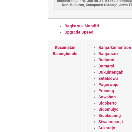
Indomaret, Jl. Pd. Jati No.37, 61252, Pondokja
Kec. Buduran, Kabupaten Sidoarjo, Jawa T
Registrasi Mandiri
Upgrade Speed
Kecamatan
Banjarkemantren
Balongbendo
Banjarsari
Buduran
Damarsi
Dukuhtengah
Entalsewu
Pagerwojo
Prasung
Sawohan
Sidokerto
Sidomulyo
Sidokepung
Siwalanpanji
Sukorejo