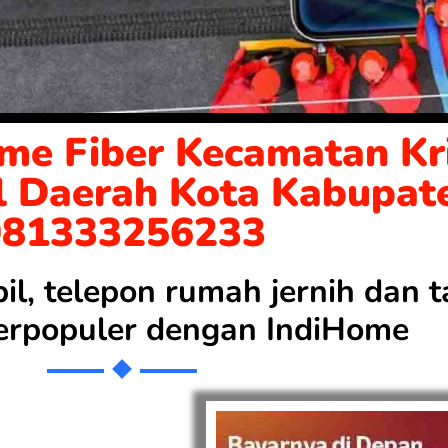
me Fiber Kecamatan Kri
l Daerah Kota Kabupat
081333256233
bil, telepon rumah jernih dan
 terpopuler dengan
IndiHome