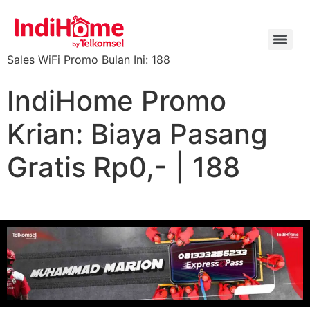
Sales WiFi Promo Bulan Ini: 188
IndiHome Promo
Krian: Biaya Pasang
Gratis Rp0,- | 188