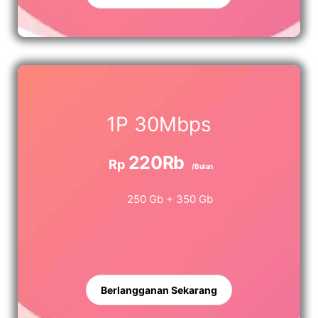
1P 30Mbps
220Rb
Rp
/Bulan
250 Gb + 350 Gb
Berlangganan Sekarang