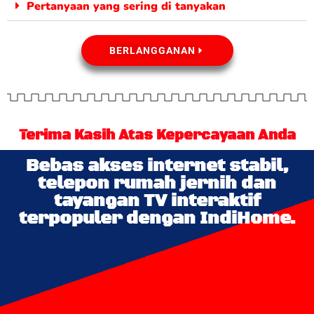
Pertanyaan yang sering di tanyakan
BERLANGGANAN
Terima Kasih Atas Kepercayaan Anda
Bebas akses internet stabil,
telepon rumah jernih dan
tayangan TV interaktif
terpopuler dengan IndiHome.