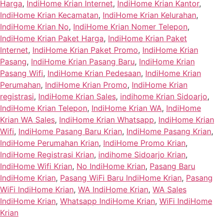
Harga
,
IndiHome Krian Internet
,
IndiHome Krian Kantor
,
IndiHome Krian Kecamatan
,
IndiHome Krian Kelurahan
,
IndiHome Krian No
,
IndiHome Krian Nomer Telepon
,
IndiHome Krian Paket Harga
,
IndiHome Krian Paket
Internet
,
IndiHome Krian Paket Promo
,
IndiHome Krian
Pasang
,
IndiHome Krian Pasang Baru
,
IndiHome Krian
Pasang Wifi
,
IndiHome Krian Pedesaan
,
IndiHome Krian
Perumahan
,
IndiHome Krian Promo
,
IndiHome Krian
registrasi
,
IndiHome Krian Sales
,
indihome Krian Sidoarjo
,
IndiHome Krian Telepon
,
IndiHome Krian WA
,
IndiHome
Krian WA Sales
,
IndiHome Krian Whatsapp
,
IndiHome Krian
Wifi
,
IndiHome Pasang Baru Krian
,
IndiHome Pasang Krian
,
IndiHome Perumahan Krian
,
IndiHome Promo Krian
,
IndiHome Registrasi Krian
,
indihome Sidoarjo Krian
,
IndiHome Wifi Krian
,
No IndiHome Krian
,
Pasang Baru
IndiHome Krian
,
Pasang WiFi Baru IndiHome Krian
,
Pasang
WiFi IndiHome Krian
,
WA IndiHome Krian
,
WA Sales
IndiHome Krian
,
Whatsapp IndiHome Krian
,
WiFi IndiHome
Krian