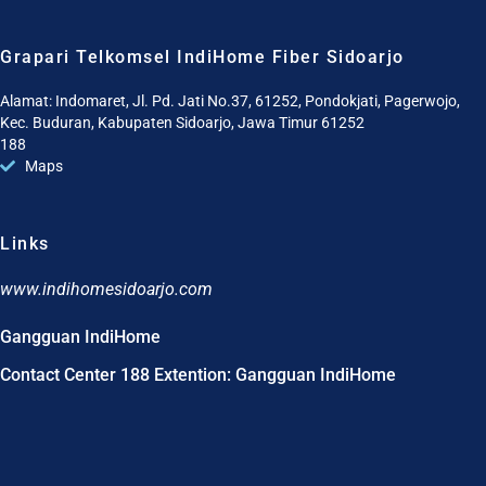
Grapari Telkomsel IndiHome Fiber Sidoarjo
Alamat: Indomaret, Jl. Pd. Jati No.37, 61252, Pondokjati, Pagerwojo,
Kec. Buduran, Kabupaten Sidoarjo, Jawa Timur 61252
188
Maps
Links
www.indihomesidoarjo.com
Gangguan IndiHome
Contact Center 188 Extention: Gangguan IndiHome