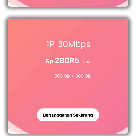
1P 30Mbps
280Rb
Rp
/Bulan
500 Gb + 600 Gb
Berlangganan Sekarang