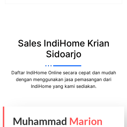
Sales IndiHome Krian
Sidoarjo
Daftar IndiHome Online secara cepat dan mudah
dengan menggunakan jasa pemasangan dari
IndiHome yang kami sediakan.
Muhammad
Marion