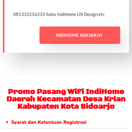
081333256233 Sales IndiHome UX Design etc
INDIHOME SIDOARJO
Promo Pasang WiFi IndiHome
Daerah Kecamatan Desa Krian
Kabupaten Kota Sidoarjo
Syarat dan Ketentuan Registrasi