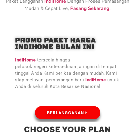
Paket Langganan
IndiHome
Dengan Proses Pemasangan
Mudah & Cepat Live,
Pasang Sekarang!
PROMO PAKET HARGA
INDIHOME BULAN INI
IndiHome
tersedia hingga
pelosok negeri ketersediaan jaringan di tempat
tinggal Anda Kami periksa dengan mudah, Kami
siap melayani pemasangan baru
IndiHome
untuk
Anda di seluruh Kota Besar se Nasional
BERLANGGANAN
CHOOSE YOUR PLAN