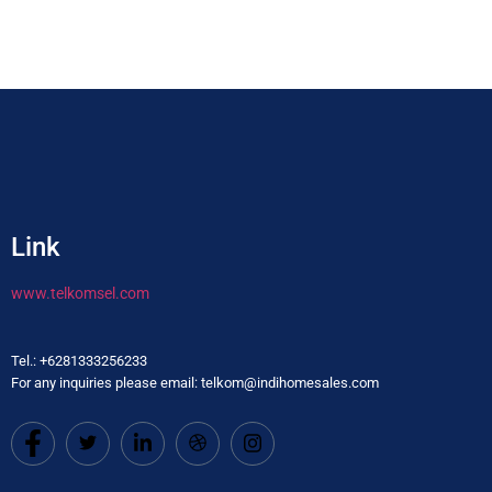
Link
www.telkomsel.com
Tel.: +6281333256233
For any inquiries please email: telkom@indihomesales.com