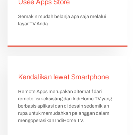
Usee Apps Store
Semakin mudah belanja apa saja melalui
layar TV Anda
Kendalikan lewat Smartphone
Remote Apps merupakan alternatif dari
remote fisik eksisting dari IndiHome TV yang
berbasis aplikasi dan di desain sedemikian
rupa untuk memudahkan pelanggan dalam
mengoperasikan IndiHome TV.