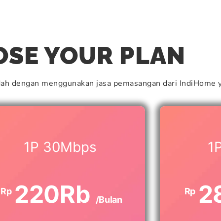
l
SE YOUR PLAN
dah dengan menggunakan jasa pemasangan dari IndiHome y
1P 30Mbps
1
220Rb
2
Rp
Rp
/Bulan