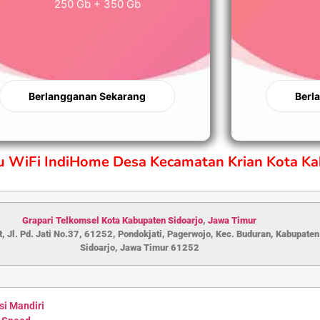
250 Gb + 350 Gb
Berlangganan Sekarang
Berl
ru WiFi IndiHome Desa Kecamatan Krian Kota Ka
Grapari Telkomsel Kota Kabupaten S
idoarjo
,
Jawa Timur
, Jl. Pd. Jati No.37, 61252, Pondokjati, Pagerwojo, Kec. Buduran, Kabupaten
Sidoarjo, Jawa Timur 61252
si Mandiri