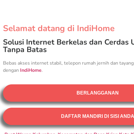
Selamat datang di IndiHome
Solusi Internet Berkelas dan Cerdas 
Tanpa Batas
Bebas akses internet stabil, telepon rumah jernih dan tayang
dengan
IndiHome
.
BERLANGGANAN
DAFTAR MANDIRI DI SISI AND