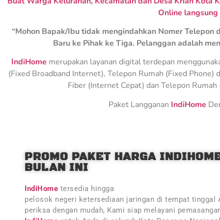
Buat Warga Kelurahan, Kecamatan dan Desa Krian Kota K
Online langsung
“Mohon Bapak/Ibu tidak mengindahkan Nomer Telepon d
Baru ke Pihak ke Tiga. Pelanggan adalah men
IndiHome
merupakan layanan digital terdepan menggunakan 
(Fixed Broadband Internet), Telepon Rumah (Fixed Phone) d
Fiber (Internet Cepat) dan Telepon Rumah (
Paket Langganan
IndiHome
Den
PROMO PAKET HARGA INDIHOM
BULAN INI
IndiHome
tersedia hingga
pelosok negeri ketersediaan jaringan di tempat tinggal
periksa dengan mudah, Kami siap melayani pemasangan