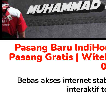
Pasang Baru IndiHo
Pasang Gratis | Wite
Bebas akses internet sta
interaktif