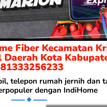
me Fiber Kecamatan Kri
l Daerah Kota Kabupat
081333256233
bil, telepon rumah jernih dan
 terpopuler dengan
IndiHome