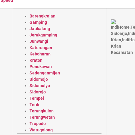
 Speed
Barengkrajan
Gamping
Jatikalang
Jerukgamping
Junwangi
Katerungan
Keboharan
Kraton
Ponokawan
Sedenganmijen
Sidomojo
Sidomulyo
Sidorejo
Tempel
Terik
Terungkulon
Terungwetan
Tropodo
Watugolong