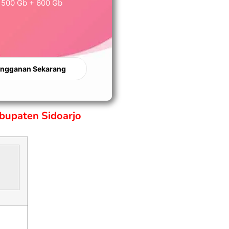
500 Gb + 600 Gb
angganan Sekarang
bupaten Sidoarjo