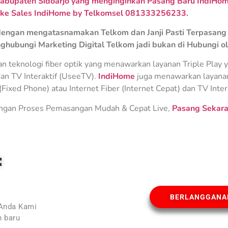
abupaten Sidoarjo yang menginginkan Pasang Baru IndiHome
 ke Sales IndiHome by Telkomsel 081333256233.
engan mengatasnamakan Telkom dan Janji Pasti Terpasang 
ghubungi Marketing Digital Telkom jadi bukan di Hubungi o
teknologi fiber optik yang menawarkan layanan Triple Play ya
an TV Interaktif (UseeTV).
IndiHome
juga menawarkan layanan 
Fixed Phone) atau Internet Fiber (Internet Cepat) dan TV Inter
gan Proses Pemasangan Mudah & Cepat Live,
Pasang Sekara
E
BERLANGGANA
 Anda Kami
 baru