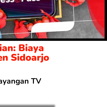
an: Biaya
en Sidoarjo
 tayangan TV