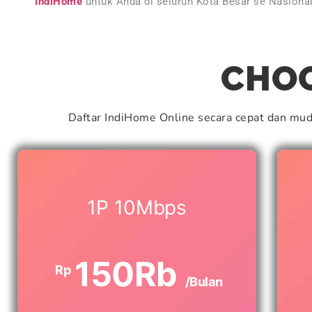
IndiHome
untuk Anda di seluruh Kota Besar se Nasiona
CHOO
Daftar IndiHome Online secara cepat dan mu
1P 10Mbps
150Rb
Rp
/Bulan