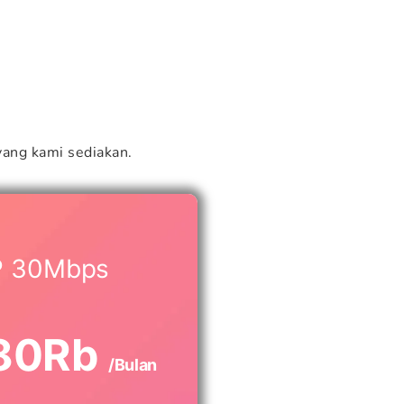
ang kami sediakan.
P 30Mbps
80Rb
/Bulan