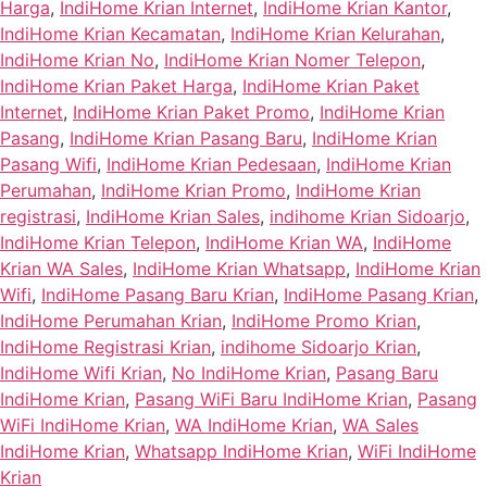
Harga
,
IndiHome Krian Internet
,
IndiHome Krian Kantor
,
IndiHome Krian Kecamatan
,
IndiHome Krian Kelurahan
,
IndiHome Krian No
,
IndiHome Krian Nomer Telepon
,
IndiHome Krian Paket Harga
,
IndiHome Krian Paket
Internet
,
IndiHome Krian Paket Promo
,
IndiHome Krian
Pasang
,
IndiHome Krian Pasang Baru
,
IndiHome Krian
Pasang Wifi
,
IndiHome Krian Pedesaan
,
IndiHome Krian
Perumahan
,
IndiHome Krian Promo
,
IndiHome Krian
registrasi
,
IndiHome Krian Sales
,
indihome Krian Sidoarjo
,
IndiHome Krian Telepon
,
IndiHome Krian WA
,
IndiHome
Krian WA Sales
,
IndiHome Krian Whatsapp
,
IndiHome Krian
Wifi
,
IndiHome Pasang Baru Krian
,
IndiHome Pasang Krian
,
IndiHome Perumahan Krian
,
IndiHome Promo Krian
,
IndiHome Registrasi Krian
,
indihome Sidoarjo Krian
,
IndiHome Wifi Krian
,
No IndiHome Krian
,
Pasang Baru
IndiHome Krian
,
Pasang WiFi Baru IndiHome Krian
,
Pasang
WiFi IndiHome Krian
,
WA IndiHome Krian
,
WA Sales
IndiHome Krian
,
Whatsapp IndiHome Krian
,
WiFi IndiHome
Krian