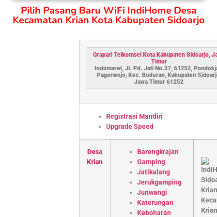
Pilih Pasang Baru WiFi IndiHome Desa
Kecamatan Krian Kota Kabupaten Sidoarjo
Grapari Telkomsel Kota Kabupaten S
idoarjo
,
J
Timur
Indomaret, Jl. Pd. Jati No.37, 61252, Pondokja
Pagerwojo, Kec. Buduran, Kabupaten Sidoarj
Jawa Timur 61252
Registrasi Mandiri
Upgrade Speed
Desa
Barengkrajan
Krian
Gamping
Jatikalang
Jerukgamping
Junwangi
Katerungan
Keboharan