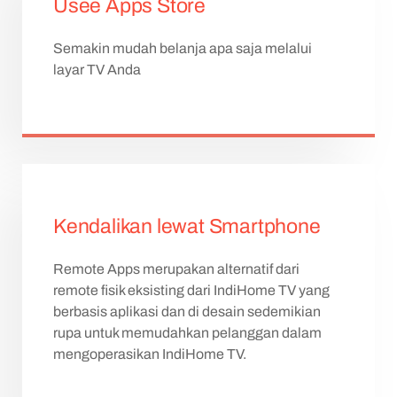
Usee Apps Store
Semakin mudah belanja apa saja melalui
layar TV Anda
Kendalikan lewat Smartphone
Remote Apps merupakan alternatif dari
remote fisik eksisting dari IndiHome TV yang
berbasis aplikasi dan di desain sedemikian
rupa untuk memudahkan pelanggan dalam
mengoperasikan IndiHome TV.