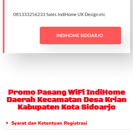
081333256233 Sales IndiHome UX Design etc
INDIHOME SIDOARJO
Promo Pasang WiFi IndiHome
Daerah Kecamatan Desa Krian
Kabupaten Kota Sidoarjo
Syarat dan Ketentuan Registrasi