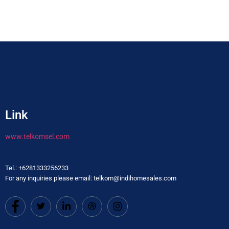
Link
www.telkomsel.com
Tel.: +6281333256233
For any inquiries please email: telkom@indihomesales.com