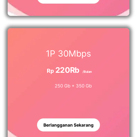
1P 30Mbps
220Rb
Rp
/Bulan
250 Gb + 350 Gb
Berlangganan Sekarang