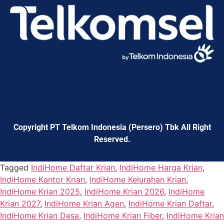
Copyright PT Telkom Indonesia (Persero) Tbk All Right
Reserved.
Tagged
IndiHome Daftar Krian
,
IndiHome Harga Krian
,
IndiHome Kantor Krian
,
IndiHome Kelurahan Krian
,
IndiHome Krian 2025
,
IndiHome Krian 2026
,
IndiHome
Krian 2027
,
IndiHome Krian Agen
,
IndiHome Krian Daftar
,
IndiHome Krian Desa
,
IndiHome Krian Fiber
,
IndiHome Krian