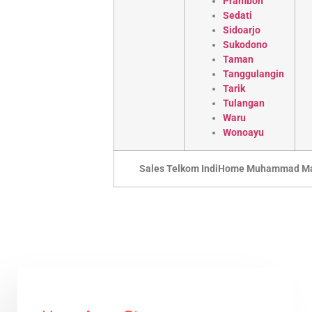
Prambon
Sedati
Sidoarjo
Sukodono
Taman
Tanggulangin
Tarik
Tulangan
Waru
Wonoayu
Sales Telkom IndiHome Muhammad M