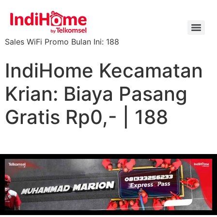
Sales WiFi Promo Bulan Ini: 188
IndiHome Kecamatan
Krian: Biaya Pasang
Gratis Rp0,- | 188