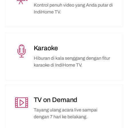
Kontrol penuh video yang Anda putar di
IndiHome TV.
Karaoke
Hiburan di kala senggang dengan fitur
karaoke di IndiHome TV.
TV on Demand
Tayang ulang acara live sampai
dengan 7 hari ke belakang.