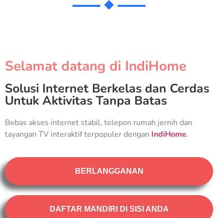
Selamat datang di IndiHome
Solusi Internet Berkelas dan Cerdas
Untuk Aktivitas Tanpa Batas
Bebas akses internet stabil, telepon rumah jernih dan
tayangan TV interaktif terpopuler dengan
IndiHome
.
BERLANGGANAN
DAFTAR MANDIRI DI SISI ANDA