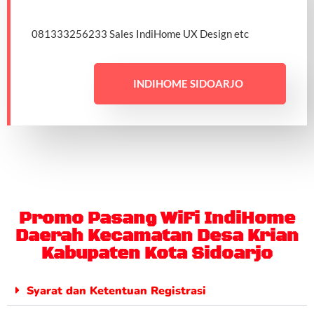
081333256233 Sales IndiHome UX Design etc
INDIHOME SIDOARJO
Promo Pasang WiFi IndiHome
Daerah Kecamatan Desa Krian
Kabupaten Kota Sidoarjo
Syarat dan Ketentuan Registrasi