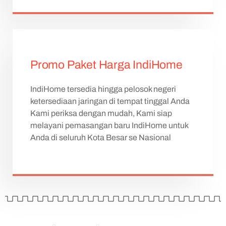
Promo Paket Harga IndiHome
IndiHome tersedia hingga pelosok negeri
ketersediaan jaringan di tempat tinggal Anda
Kami periksa dengan mudah, Kami siap
melayani pemasangan baru IndiHome untuk
Anda di seluruh Kota Besar se Nasional