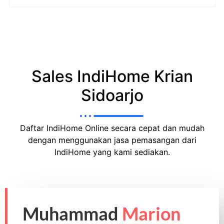
Sales IndiHome Krian
Sidoarjo
Daftar IndiHome Online secara cepat dan mudah
dengan menggunakan jasa pemasangan dari
IndiHome yang kami sediakan.
Muhammad
Marion