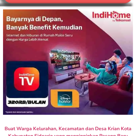
Buat Warga Kelurahan, Kecamatan dan Desa Krian Kota