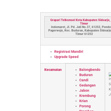
Grapari Telkomsel Kota Kabupaten S
idoarjo
,
Timur
Indomaret, Jl. Pd. Jati No.37, 61252, Pondok
Pagerwojo, Kec. Buduran, Kabupaten Sidoarjo
Timur 61252
Registrasi Mandiri
Upgrade Speed
Kecamatan
Balongbendo
Buduran
Candi
Gedangan
Jabon
Krembung
Krian
Porong