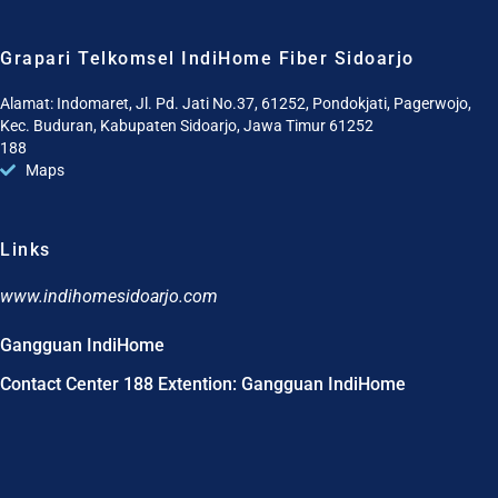
Grapari Telkomsel IndiHome Fiber Sidoarjo
Alamat: Indomaret, Jl. Pd. Jati No.37, 61252, Pondokjati, Pagerwojo,
Kec. Buduran, Kabupaten Sidoarjo, Jawa Timur 61252
188
Maps
Links
www.indihomesidoarjo.com
Gangguan IndiHome
Contact Center 188 Extention: Gangguan IndiHome