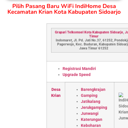
Pilih Pasang Baru WiFi IndiHome Desa
Kecamatan Krian Kota Kabupaten Sidoarjo
Grapari Telkomsel Kota Kabupaten S
idoarjo
,
J
Timur
Indomaret, Jl. Pd. Jati No.37, 61252, Pondokja
Pagerwojo, Kec. Buduran, Kabupaten Sidoarj
Jawa Timur 61252
Registrasi Mandiri
Upgrade Speed
Desa
Barengkrajan
Krian
Gamping
Jatikalang
Jerukgamping
Junwangi
Katerungan
Keboharan