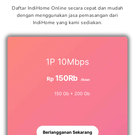
Daftar IndiHome Online secara cepat dan mudah
dengan menggunakan jasa pemasangan dari
IndiHome yang kami sediakan.
1P 10Mbps
150Rb
Rp
/Bulan
150 Gb + 200 Gb
Berlangganan Sekarang