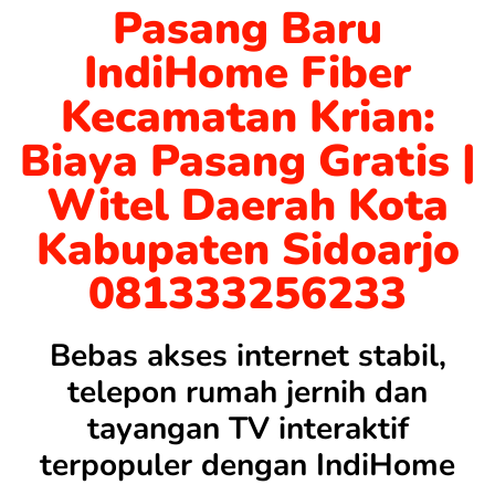
Pasang Baru
IndiHome Fiber
Kecamatan Krian:
Biaya Pasang Gratis |
Witel Daerah Kota
Kabupaten Sidoarjo
081333256233
Bebas akses internet stabil,
telepon rumah jernih dan
tayangan TV interaktif
terpopuler dengan
IndiHome