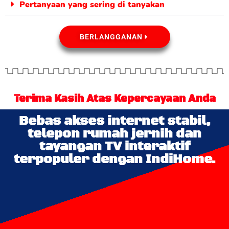
Pertanyaan yang sering di tanyakan
BERLANGGANAN
Terima Kasih Atas Kepercayaan Anda
Bebas akses internet stabil,
telepon rumah jernih dan
tayangan TV interaktif
terpopuler dengan IndiHome.