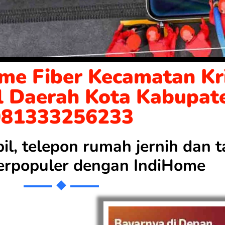
me Fiber Kecamatan Kri
l Daerah Kota Kabupat
081333256233
bil, telepon rumah jernih dan
 terpopuler dengan
IndiHome