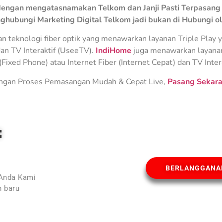
engan mengatasnamakan Telkom dan Janji Pasti Terpasang 
ghubungi Marketing Digital Telkom jadi bukan di Hubungi o
teknologi fiber optik yang menawarkan layanan Triple Play ya
an TV Interaktif (UseeTV).
IndiHome
juga menawarkan layanan 
Fixed Phone) atau Internet Fiber (Internet Cepat) dan TV Inter
gan Proses Pemasangan Mudah & Cepat Live,
Pasang Sekara
E
BERLANGGANA
 Anda Kami
 baru
l