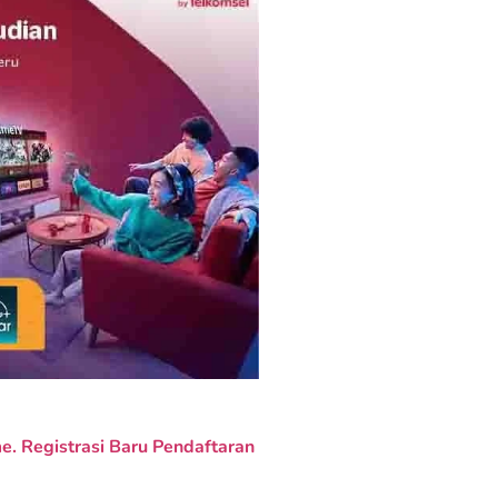
. Registrasi Baru Pendaftaran