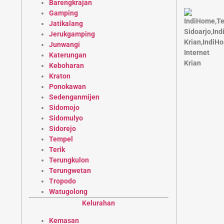
Barengkrajan
Gamping
Jatikalang
Jerukgamping
Junwangi
Katerungan
Keboharan
Kraton
Ponokawan
Sedenganmijen
Sidomojo
Sidomulyo
Sidorejo
Tempel
Terik
Terungkulon
Terungwetan
Tropodo
Watugolong
Kelurahan
Kemasan