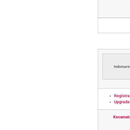
Indomaret
Registra
Upgrade
Kecamat