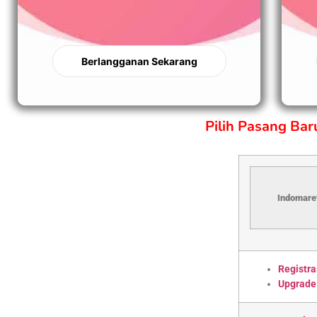
Berlangganan Sekarang
Pilih Pasang Ba
Indomaret
Registra
Upgrade