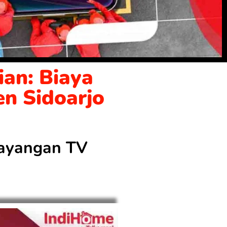
an: Biaya
en Sidoarjo
 tayangan TV