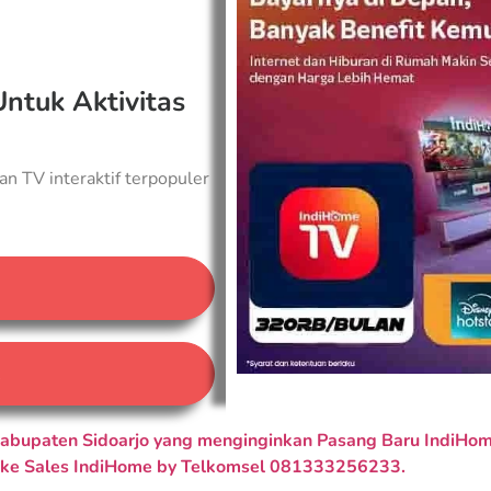
Untuk Aktivitas
an TV interaktif terpopuler
A
abupaten Sidoarjo yang menginginkan Pasang Baru IndiHome
 ke Sales IndiHome by Telkomsel 081333256233.