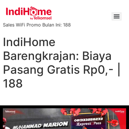
Sales WiFi Promo Bulan Ini: 188
IndiHome
Barengkrajan: Biaya
Pasang Gratis Rp0,- |
188