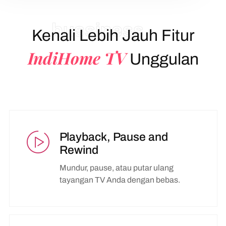
bussiness
Kenali Lebih Jauh Fitur
IndiHome TV
Unggulan
Playback, Pause and
Rewind
Mundur, pause, atau putar ulang
tayangan TV Anda dengan bebas.