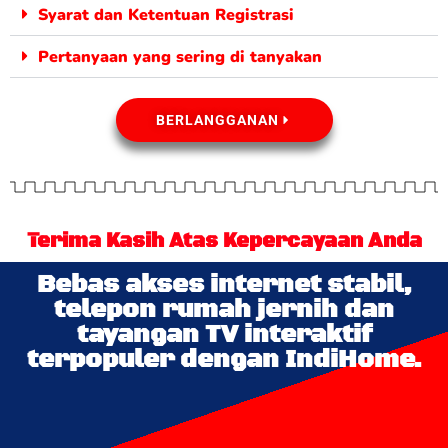
Syarat dan Ketentuan Registrasi
Pertanyaan yang sering di tanyakan
BERLANGGANAN
Terima Kasih Atas Kepercayaan Anda
Bebas akses internet stabil,
telepon rumah jernih dan
tayangan TV interaktif
terpopuler dengan IndiHome.