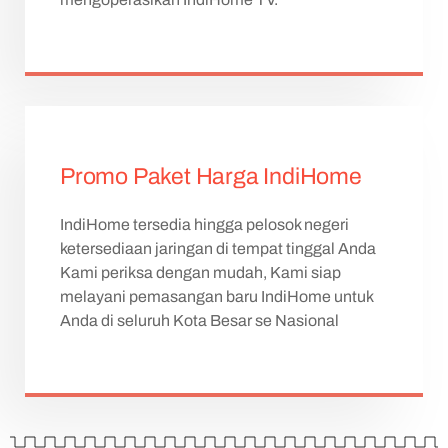
Promo Paket Harga IndiHome
IndiHome tersedia hingga pelosok negeri
ketersediaan jaringan di tempat tinggal Anda
Kami periksa dengan mudah, Kami siap
melayani pemasangan baru IndiHome untuk
Anda di seluruh Kota Besar se Nasional