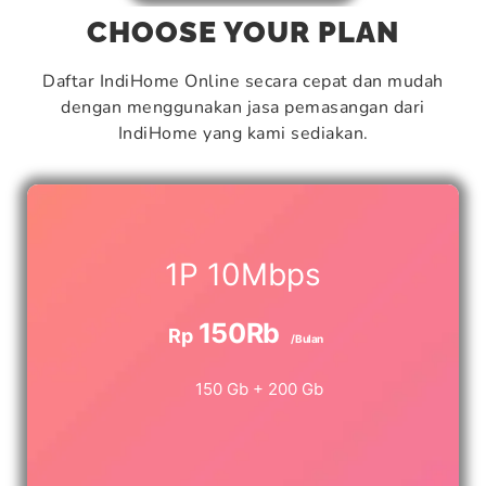
CHOOSE YOUR PLAN
Daftar IndiHome Online secara cepat dan mudah
dengan menggunakan jasa pemasangan dari
IndiHome yang kami sediakan.
1P 10Mbps
150Rb
Rp
/Bulan
150 Gb + 200 Gb