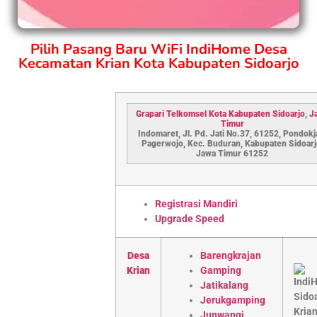
Pilih Pasang Baru WiFi IndiHome Desa
Kecamatan Krian Kota Kabupaten Sidoarjo
Grapari Telkomsel Kota Kabupaten S
idoarjo
,
J
Timur
Indomaret, Jl. Pd. Jati No.37, 61252, Pondokja
Pagerwojo, Kec. Buduran, Kabupaten Sidoarj
Jawa Timur 61252
Registrasi Mandiri
Upgrade Speed
Desa
Barengkrajan
Krian
Gamping
Jatikalang
Jerukgamping
Junwangi