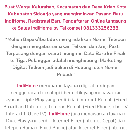
Buat Warga Kelurahan, Kecamatan dan Desa Krian Kota
Kabupaten Sidoarjo yang menginginkan Pasang Baru
IndiHome. Registrasi Baru Pendaftaran Online langsung
ke Sales IndiHome by Telkomsel 081333256233.
“Mohon Bapak/Ibu tidak mengindahkan Nomer Telepon
dengan mengatasnamakan Telkom dan Janji Pasti
Terpasang dengan syarat mengirim Data Baru ke Pihak
ke Tiga. Pelanggan adalah menghubungi Marketing
Digital Telkom jadi bukan di Hubungi oleh Nomer
Pribadi”
IndiHome
merupakan layanan digital terdepan
menggunakan teknologi fiber optik yang menawarkan
layanan Triple Play yang terdiri dari Internet Rumah (Fixed
Broadband Internet), Telepon Rumah (Fixed Phone) dan TV
Interaktif (UseeTV).
IndiHome
juga menawarkan layanan
Dual Play yang terdiri Internet Fiber (Internet Cepat) dan
Telepon Rumah (Fixed Phone) atau Internet Fiber (Internet