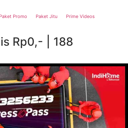
Paket Promo
Paket Jitu
Prime Videos
is Rp0,- | 188