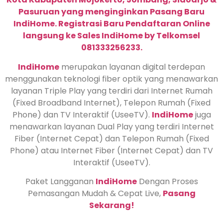
Pasuruan yang menginginkan Pasang Baru
IndiHome. Registrasi Baru Pendaftaran Online
langsung ke Sales IndiHome by Telkomsel
081333256233.
IndiHome
merupakan layanan digital terdepan
menggunakan teknologi fiber optik yang menawarkan
layanan Triple Play yang terdiri dari Internet Rumah
(Fixed Broadband Internet), Telepon Rumah (Fixed
Phone) dan TV Interaktif (UseeTV).
IndiHome
juga
menawarkan layanan Dual Play yang terdiri Internet
Fiber (Internet Cepat) dan Telepon Rumah (Fixed
Phone) atau Internet Fiber (Internet Cepat) dan TV
Interaktif (UseeTV).
Paket Langganan
IndiHome
Dengan Proses
Pemasangan Mudah & Cepat Live,
Pasang
Sekarang!