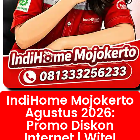
IndiHome Mojokerto
Agustus 2026:
Promo Diskon
Internet | Witel