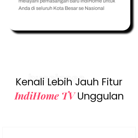
melayani pemasangan baru IndiHome untuk
Anda di seluruh Kota Besar se Nasional
bussiness
Kenali Lebih Jauh Fitur
IndiHome TV
Unggulan