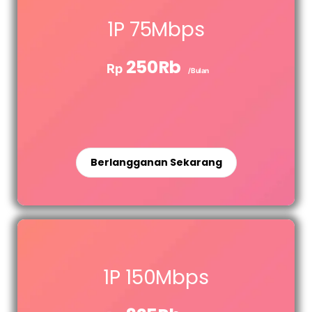
1P 75Mbps
250Rb
Rp
/Bulan
Berlangganan Sekarang
1P 150Mbps