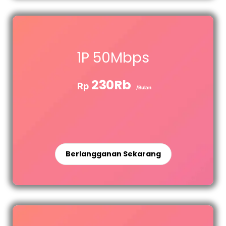
1P 50Mbps
230Rb
Rp
/Bulan
Berlangganan Sekarang