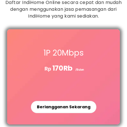
Daftar IndiHome Online secara cepat dan mudah
dengan menggunakan jasa pemasangan dari
IndiHome yang kami sediakan.
1P 20Mbps
170Rb
Rp
/Bulan
Berlangganan Sekarang