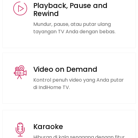
Playback, Pause and
Rewind
Mundur, pause, atau putar ulang
tayangan TV Anda dengan bebas.
Video on Demand
Kontrol penuh video yang Anda putar
di IndiHome TV.
Karaoke
Hiburan di kala senggang dengan fitur