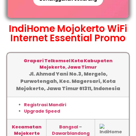
IndiHome Mojokerto WiFi
Internet Essential Promo
Grapari Telkomsel Kota Kabupaten
Mojokerto
,
Jawa Timur
Jl. Ahmad Yani No.3, Mergelo,
Purwotengah, Kec. Magersari, Kota
Mojokerto, Jawa Timur 61311, Indonesia
Registrasi Mandiri
Upgrade Speed
Kecamatan
Bangsal
–
Mojokerto
Dawarblandong