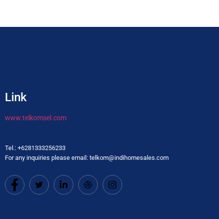
Link
www.telkomsel.com
Tel.: +6281333256233
For any inquiries please email: telkom@indihomesales.com