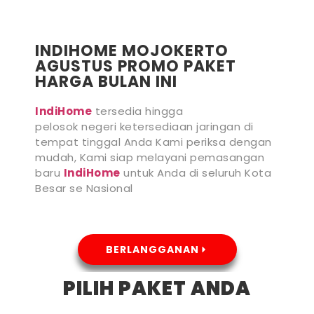
INDIHOME MOJOKERTO
AGUSTUS PROMO PAKET
HARGA BULAN INI
IndiHome
tersedia hingga
pelosok negeri ketersediaan jaringan di
tempat tinggal Anda Kami periksa dengan
mudah, Kami siap melayani pemasangan
baru
IndiHome
untuk Anda di seluruh Kota
Besar se Nasional
BERLANGGANAN
PILIH PAKET ANDA