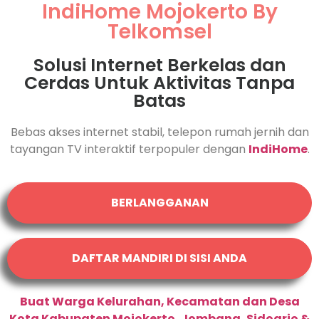
IndiHome Mojokerto By
Telkomsel
Solusi Internet Berkelas dan
Cerdas Untuk Aktivitas Tanpa
Batas
Bebas akses internet stabil, telepon rumah jernih dan
tayangan TV interaktif terpopuler dengan
IndiHome
.
BERLANGGANAN
DAFTAR MANDIRI DI SISI ANDA
Buat Warga Kelurahan, Kecamatan dan Desa
Kota Kabupaten Mojokerto, Jombang, Sidoarjo &