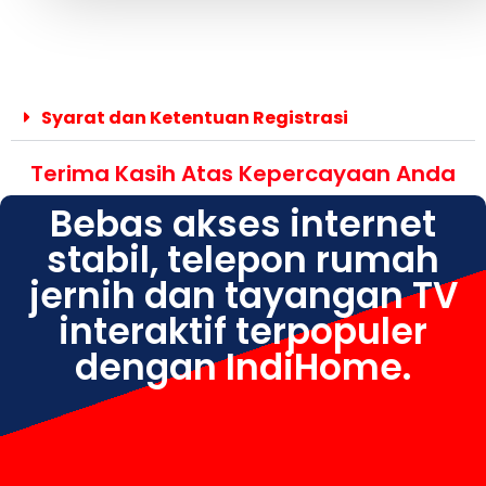
Syarat dan Ketentuan Registrasi
Terima Kasih Atas Kepercayaan Anda
Bebas akses internet
stabil, telepon rumah
jernih dan tayangan TV
interaktif terpopuler
dengan IndiHome.