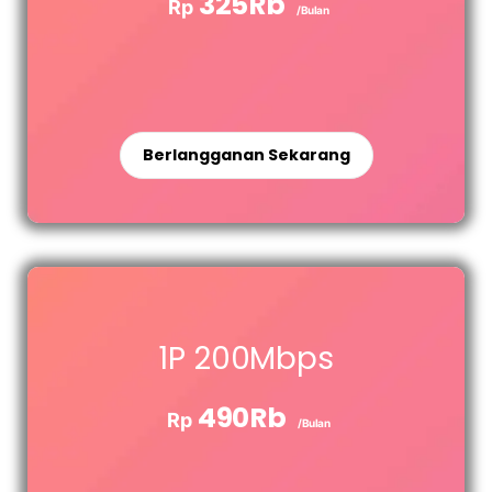
325Rb
Rp
/Bulan
Berlangganan Sekarang
1P 200Mbps
490Rb
Rp
/Bulan