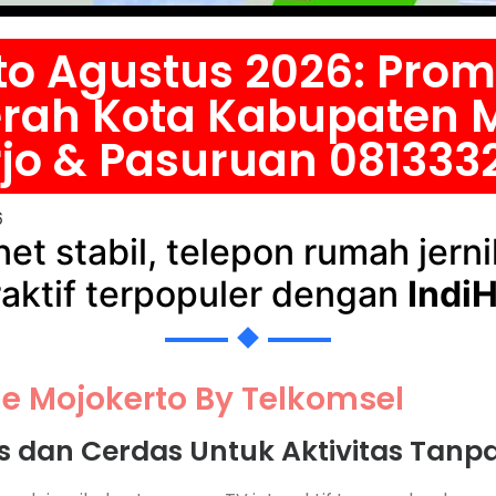
to Agustus 2026: Prom
aerah Kota Kabupaten 
jo & Pasuruan 081333
6
et stabil, telepon rumah jer
raktif terpopuler dengan
Indi
e Mojokerto By Telkomsel
as dan Cerdas Untuk Aktivitas Tanp