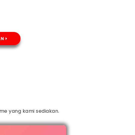
AN
me yang kami sediakan.