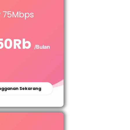
P 75Mbps
50Rb
/Bulan
ngganan Sekarang