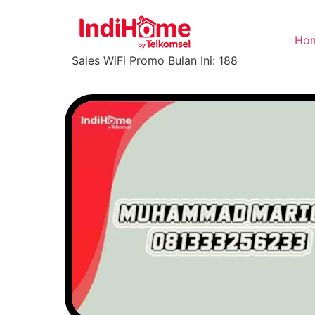
Ho
Sales WiFi Promo Bulan Ini: 188