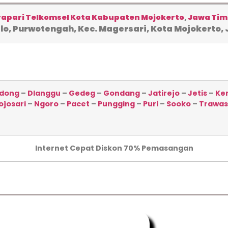
rapari Telkomsel Kota Kabupaten Mojokerto
,
Jawa Tim
lo, Purwotengah, Kec. Magersari, Kota Mojokerto, 
dong
–
Dlanggu
–
Gedeg
–
Gondang
–
Jatirejo
–
Jetis
–
Ke
ojosari
–
Ngoro
–
Pacet
–
Pungging
–
Puri
–
Sooko
–
Trawas
Internet Cepat Diskon 70% Pemasangan