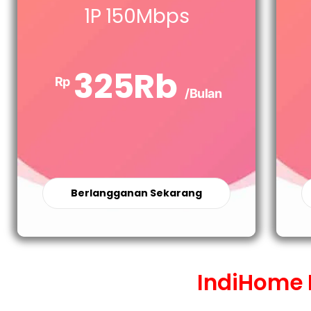
1P 150Mbps
325Rb
Rp
/Bulan
Berlangganan Sekarang
IndiHome M