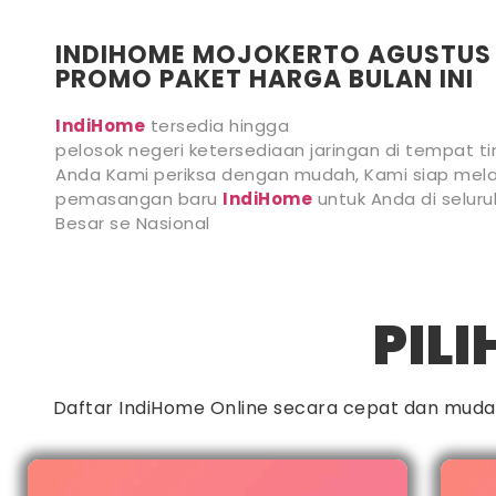
INDIHOME MOJOKERTO AGUSTUS
PROMO PAKET HARGA BULAN INI
IndiHome
tersedia hingga
pelosok negeri ketersediaan jaringan di tempat ti
Anda Kami periksa dengan mudah, Kami siap mela
pemasangan baru
IndiHome
untuk Anda di selur
Besar se Nasional
PIL
Daftar IndiHome Online secara cepat dan mud