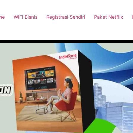
me
WiFi Bisnis
Registrasi Sendiri
Paket Netflix