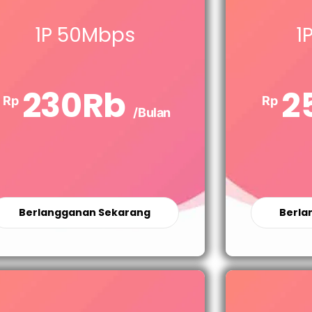
1P 50Mbps
1
230Rb
2
Rp
Rp
/Bulan
Berlangganan Sekarang
Berla