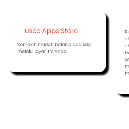
Usee Apps Store
R
al
Semakin mudah belanja apa saja
e
melalui layar TV Anda
b
s
m
m