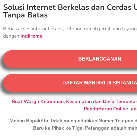
Solusi Internet Berkelas dan Cerdas 
Tanpa Batas
Bebas akses internet stabil, telepon rumah jernih dan tayang
dengan
IndiHome
.
BERLANGGANAN
DAFTAR MANDIRI DI SISI AND
Buat Warga Kelurahan, Kecamatan dan Desa Tembelan
Pendaftaran Online la
“Mohon Bapak/Ibu tidak mengindahkan Nomer Telepon d
Baru ke Pihak ke Tiga. Pelanggan adalah men