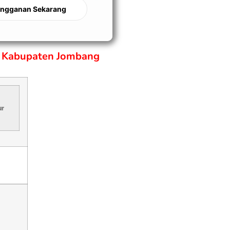
angganan Sekarang
a Kabupaten Jombang
ur