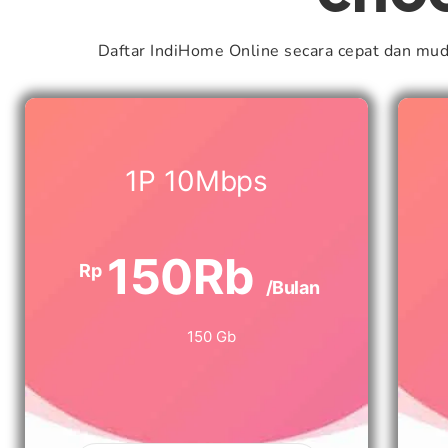
Daftar IndiHome Online secara cepat dan mu
1P 10Mbps
150Rb
Rp
/Bulan
150 Gb