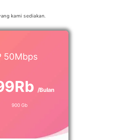
ang kami sediakan.
P 50Mbps
99Rb
/Bulan
900 Gb