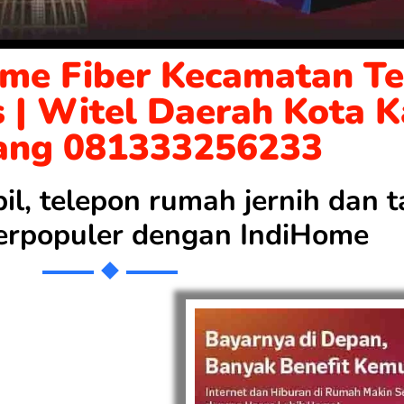
ome Fiber Kecamatan T
s | Witel Daerah Kota 
ang 081333256233
bil, telepon rumah jernih dan
 terpopuler dengan
IndiHome