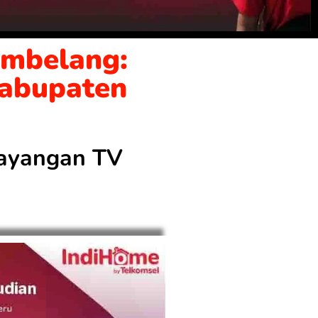
embelang:
Kabupaten
 tayangan TV