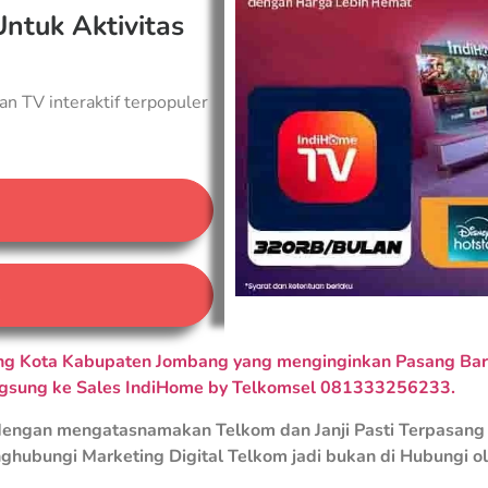
Untuk Aktivitas
an TV interaktif terpopuler
A
g Kota Kabupaten Jombang yang menginginkan Pasang Baru
ngsung ke Sales IndiHome by Telkomsel 081333256233.
engan mengatasnamakan Telkom dan Janji Pasti Terpasang 
ghubungi Marketing Digital Telkom jadi bukan di Hubungi o