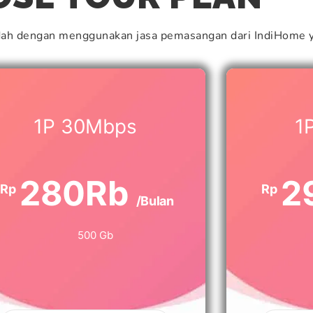
dah dengan menggunakan jasa pemasangan dari IndiHome y
1P 30Mbps
1
280Rb
2
Rp
Rp
/Bulan
500 Gb