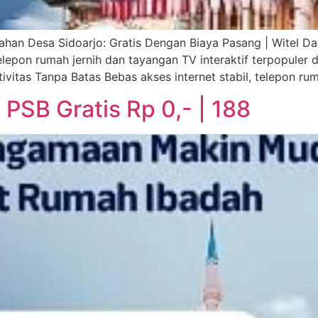
han Desa Sidoarjo: Gratis Dengan Biaya Pasang | Witel D
elepon rumah jernih dan tayangan TV interaktif terpopule
ivitas Tanpa Batas Bebas akses internet stabil, telepon ru
PSB Gratis Rp 0,- | 188