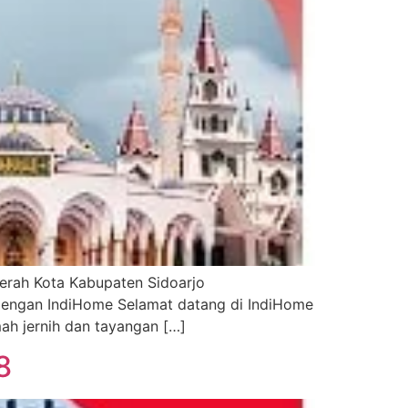
aerah Kota Kabupaten Sidoarjo
r dengan IndiHome Selamat datang di IndiHome
mah jernih dan tayangan […]
8