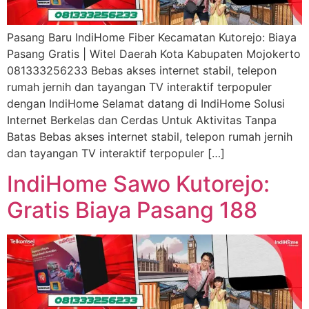
Pasang Baru IndiHome Fiber Kecamatan Kutorejo: Biaya
Pasang Gratis | Witel Daerah Kota Kabupaten Mojokerto
081333256233 Bebas akses internet stabil, telepon
rumah jernih dan tayangan TV interaktif terpopuler
dengan IndiHome Selamat datang di IndiHome Solusi
Internet Berkelas dan Cerdas Untuk Aktivitas Tanpa
Batas Bebas akses internet stabil, telepon rumah jernih
dan tayangan TV interaktif terpopuler […]
IndiHome Sawo Kutorejo:
Gratis Biaya Pasang 188