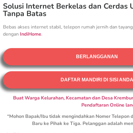
Solusi Internet Berkelas dan Cerdas 
Tanpa Batas
Bebas akses internet stabil, telepon rumah jernih dan tayang
dengan
IndiHome
.
BERLANGGANAN
DAFTAR MANDIRI DI SISI AND
Buat Warga Kelurahan, Kecamatan dan Desa Krembung
Pendaftaran Online la
“Mohon Bapak/Ibu tidak mengindahkan Nomer Telepon d
Baru ke Pihak ke Tiga. Pelanggan adalah men