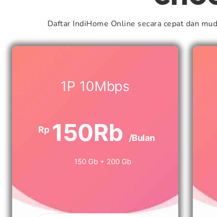
Daftar IndiHome Online secara cepat dan mu
1P 10Mbps
150Rb
Rp
/Bulan
150 Gb + 200 Gb