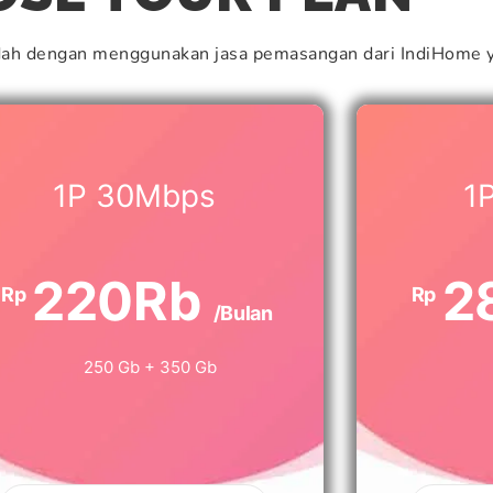
dah dengan menggunakan jasa pemasangan dari IndiHome y
1P 30Mbps
1
220Rb
2
Rp
Rp
/Bulan
250 Gb + 350 Gb