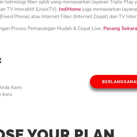
teknologi fiber optik yang menawarkan layanan Triple Play ya
an TV Interaktif (UseeTV).
IndiHome
juga menawarkan layanan 
Fixed Phone) atau Internet Fiber (Internet Cepat) dan TV Inter
gan Proses Pemasangan Mudah & Cepat Live,
Pasang Sekara
E
BERLANGGANA
 Anda Kami
 baru
l
SE YOUR PLAN