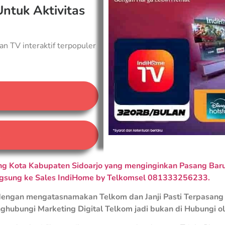
Untuk Aktivitas
an TV interaktif terpopuler
A
 Kota Kabupaten Sidoarjo yang menginginkan Pasang Baru 
ngsung ke Sales IndiHome by Telkomsel 081333256233.
engan mengatasnamakan Telkom dan Janji Pasti Terpasang 
ghubungi Marketing Digital Telkom jadi bukan di Hubungi o