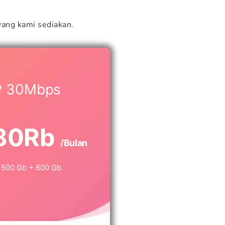
ang kami sediakan.
P 30Mbps
80Rb
/Bulan
500 Gb + 600 Gb