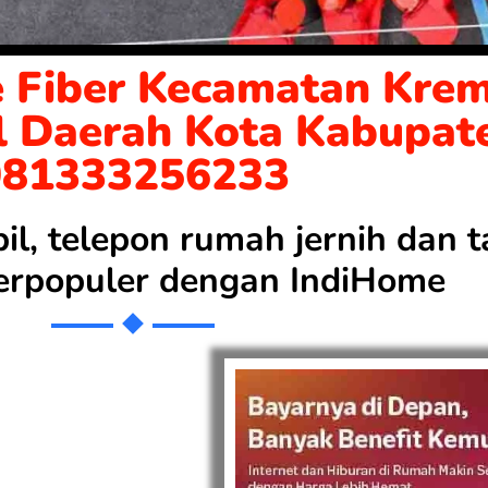
 Fiber Kecamatan Krem
l Daerah Kota Kabupat
081333256233
bil, telepon rumah jernih dan
 terpopuler dengan
IndiHome