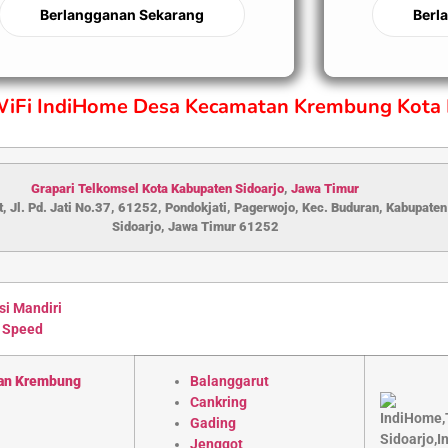
Berlangganan Sekarang
Berl
 WiFi IndiHome Desa Kecamatan Krembung Kota 
Grapari Telkomsel Kota Kabupaten S
idoarjo
,
Jawa Timur
, Jl. Pd. Jati No.37, 61252, Pondokjati, Pagerwojo, Kec. Buduran, Kabupaten
Sidoarjo, Jawa Timur 61252
si Mandiri
 Speed
an Krembung
Balanggarut
Cankring
Gading
Jenggot