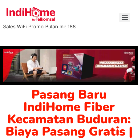
Sales WiFi Promo Bulan Ini: 188
Pasang Baru
IndiHome Fiber
Kecamatan Buduran:
Biaya Pasang Gratis |