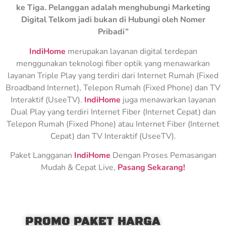
ke Tiga. Pelanggan adalah menghubungi Marketing
Digital Telkom jadi bukan di Hubungi oleh Nomer
Pribadi”
IndiHome
merupakan layanan digital terdepan
menggunakan teknologi fiber optik yang menawarkan
layanan Triple Play yang terdiri dari Internet Rumah (Fixed
Broadband Internet), Telepon Rumah (Fixed Phone) dan TV
Interaktif (UseeTV).
IndiHome
juga menawarkan layanan
Dual Play yang terdiri Internet Fiber (Internet Cepat) dan
Telepon Rumah (Fixed Phone) atau Internet Fiber (Internet
Cepat) dan TV Interaktif (UseeTV).
Paket Langganan
IndiHome
Dengan Proses Pemasangan
Mudah & Cepat Live,
Pasang Sekarang!
PROMO PAKET HARGA