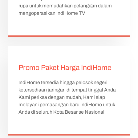
rupa untuk memudahkan pelanggan dalam
mengoperasikan IndiHome TV.
Promo Paket Harga IndiHome
IndiHome tersedia hingga pelosok negeri
ketersediaan jaringan di tempat tinggal Anda
Kami periksa dengan mudah, Kami siap
melayani pemasangan baru IndiHome untuk
Anda di seluruh Kota Besar se Nasional