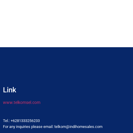
Link
www.telkomsel.com
Tel.: +6281333256233
For any inquiries please email: telkom@indihomesales.com