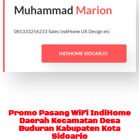
Muhammad
Marion
081333256233 Sales IndiHome UX Design etc
INDIHOME SIDOARJO
Promo Pasang WiFi IndiHome
Daerah Kecamatan Desa
Buduran Kabupaten Kota
Sidoarjo