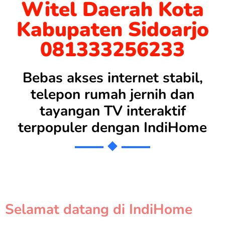
Witel Daerah Kota
Kabupaten Sidoarjo
081333256233
Bebas akses internet stabil,
telepon rumah jernih dan
tayangan TV interaktif
terpopuler dengan
IndiHome
Selamat datang di IndiHome