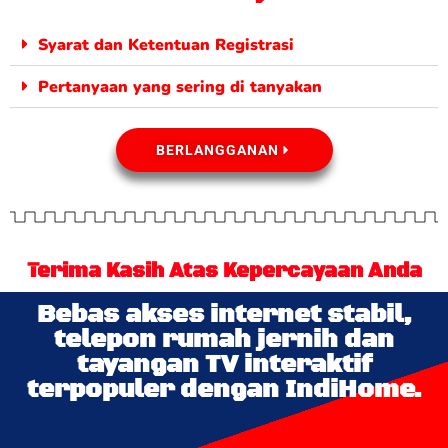
Syarat dan Ketentuan Registrasi
Pertanyaan yang sering di tanyakan
BERLANGGANAN
Terima Kasih Atas Kepercayaan Anda
Bebas akses internet stabil,
telepon rumah jernih dan
tayangan TV interaktif
terpopuler dengan IndiHome.