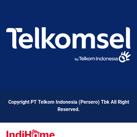
Copyright PT Telkom Indonesia (Persero) Tbk All Right
Reserved.