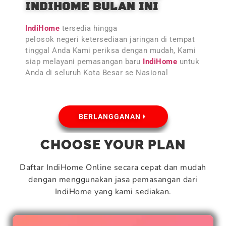
INDIHOME BULAN INI
IndiHome
tersedia hingga
pelosok negeri ketersediaan jaringan di tempat
tinggal Anda Kami periksa dengan mudah, Kami
siap melayani pemasangan baru
IndiHome
untuk
Anda di seluruh Kota Besar se Nasional
BERLANGGANAN
CHOOSE YOUR PLAN
Daftar IndiHome Online secara cepat dan mudah
dengan menggunakan jasa pemasangan dari
IndiHome yang kami sediakan.