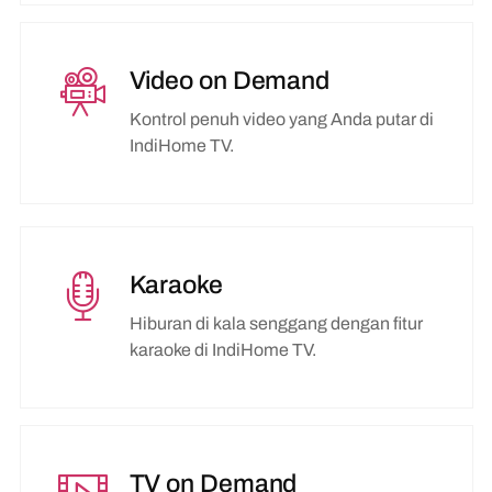
Video on Demand
Kontrol penuh video yang Anda putar di
IndiHome TV.
Karaoke
Hiburan di kala senggang dengan fitur
karaoke di IndiHome TV.
TV on Demand