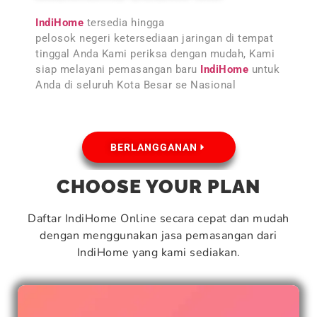
IndiHome
tersedia hingga
pelosok negeri ketersediaan jaringan di tempat
tinggal Anda Kami periksa dengan mudah, Kami
siap melayani pemasangan baru
IndiHome
untuk
Anda di seluruh Kota Besar se Nasional
BERLANGGANAN
CHOOSE YOUR PLAN
Daftar IndiHome Online secara cepat dan mudah
dengan menggunakan jasa pemasangan dari
IndiHome yang kami sediakan.