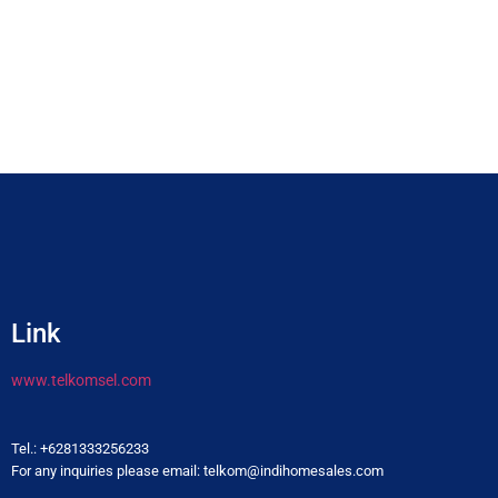
Link
www.telkomsel.com
Tel.: +6281333256233
For any inquiries please email: telkom@indihomesales.com