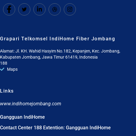
Grapari Telkomsel IndiHome Fiber Jombang
Alamat: Jl. KH. Wahid Hasyim No.182, Kepanjen, Kec. Jombang,
Kabupaten Jombang, Jawa Timur 61419, Indonesia
188
Maps
Links
www.indihomejombang.com
Gangguan IndiHome
Contact Center 188 Extention: Gangguan IndiHome