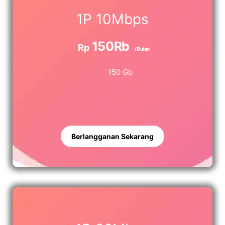
1P 10Mbps
150Rb
Rp
/Bulan
150 Gb
Berlangganan Sekarang