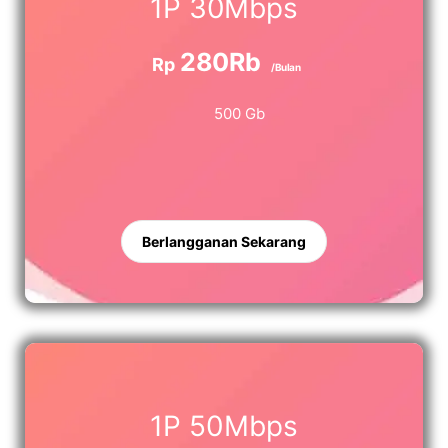
1P 30Mbps
280Rb
Rp
/Bulan
500 Gb
Berlangganan Sekarang
1P 50Mbps