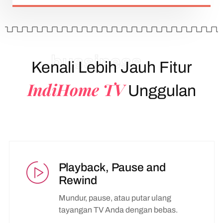
bussiness
Kenali Lebih Jauh Fitur
IndiHome TV
Unggulan
Playback, Pause and
Rewind
Mundur, pause, atau putar ulang
tayangan TV Anda dengan bebas.