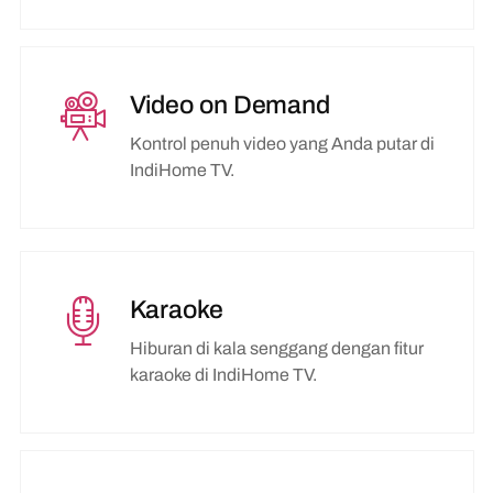
Video on Demand
Kontrol penuh video yang Anda putar di
IndiHome TV.
Karaoke
Hiburan di kala senggang dengan fitur
karaoke di IndiHome TV.