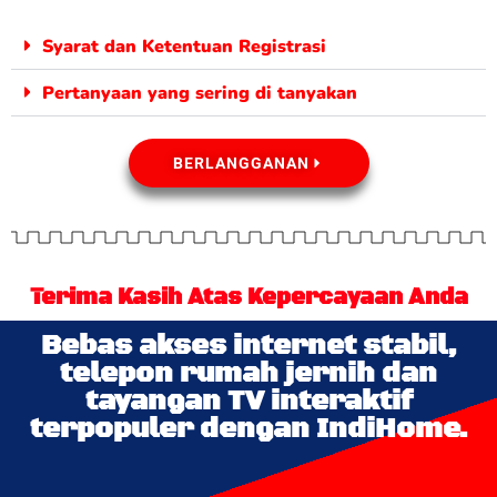
Syarat dan Ketentuan Registrasi
Pertanyaan yang sering di tanyakan
BERLANGGANAN
Terima Kasih Atas Kepercayaan Anda
Bebas akses internet stabil,
telepon rumah jernih dan
tayangan TV interaktif
terpopuler dengan IndiHome.