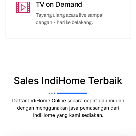
TV on Demand
Tayang ulang acara live sampai
dengan 7 hari ke belakang.
Sales IndiHome Terbaik
Daftar IndiHome Online secara cepat dan mudah
dengan menggunakan jasa pemasangan dari
IndiHome yang kami sediakan.