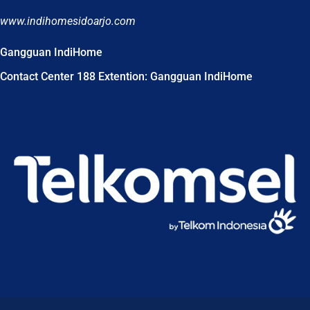
www.indihomesidoarjo.com
Gangguan IndiHome
Contact Center 188 Extention: Gangguan IndiHome