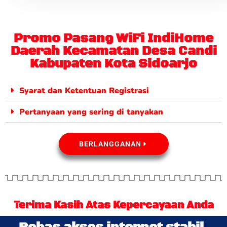
Promo Pasang WiFi IndiHome
Daerah Kecamatan Desa Candi
Kabupaten Kota Sidoarjo
Syarat dan Ketentuan Registrasi
Pertanyaan yang sering di tanyakan
BERLANGGANAN
Terima Kasih Atas Kepercayaan Anda