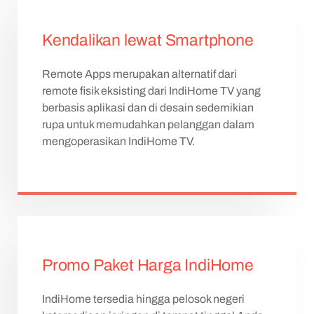
Kendalikan lewat Smartphone
Remote Apps merupakan alternatif dari
remote fisik eksisting dari IndiHome TV yang
berbasis aplikasi dan di desain sedemikian
rupa untuk memudahkan pelanggan dalam
mengoperasikan IndiHome TV.
Promo Paket Harga IndiHome
IndiHome tersedia hingga pelosok negeri