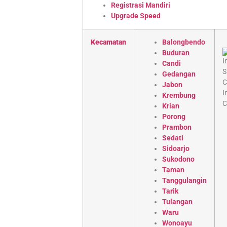
Registrasi Mandiri
Upgrade Speed
Kecamatan
Balongbendo
Buduran
Candi
Gedangan
Jabon
Krembung
Krian
Porong
Prambon
Sedati
Sidoarjo
Sukodono
Taman
Tanggulangin
Tarik
Tulangan
Waru
Wonoayu