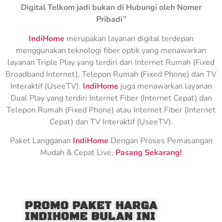
Digital Telkom jadi bukan di Hubungi oleh Nomer
Pribadi”
IndiHome
merupakan layanan digital terdepan
menggunakan teknologi fiber optik yang menawarkan
layanan Triple Play yang terdiri dari Internet Rumah (Fixed
Broadband Internet), Telepon Rumah (Fixed Phone) dan TV
Interaktif (UseeTV).
IndiHome
juga menawarkan layanan
Dual Play yang terdiri Internet Fiber (Internet Cepat) dan
Telepon Rumah (Fixed Phone) atau Internet Fiber (Internet
Cepat) dan TV Interaktif (UseeTV).
Paket Langganan
IndiHome
Dengan Proses Pemasangan
Mudah & Cepat Live,
Pasang Sekarang!
PROMO PAKET HARGA
INDIHOME BULAN INI