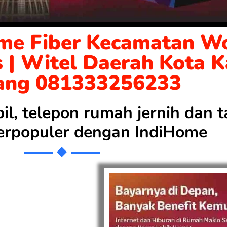
ome Fiber Kecamatan W
s | Witel Daerah Kota 
ang 081333256233
bil, telepon rumah jernih dan
 terpopuler dengan
IndiHome