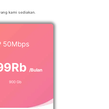
ang kami sediakan.
P 50Mbps
99Rb
/Bulan
900 Gb