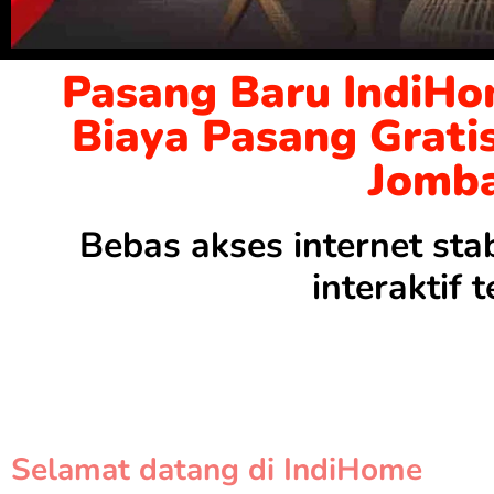
Pasang Baru IndiH
Biaya Pasang Grati
Jomb
Bebas akses internet sta
interaktif
Selamat datang di IndiHome