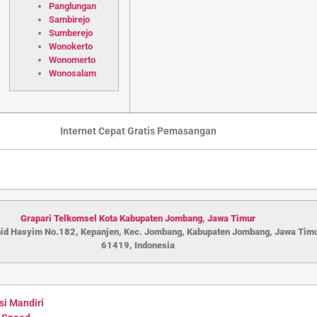
Panglungan
Sambirejo
Sumberejo
Wonokerto
Wonomerto
Wonosalam
Internet Cepat Gratis Pemasangan
Grapari Telkomsel Kota Kabupaten Jombang
,
Jawa Timur
hid Hasyim No.182, Kepanjen, Kec. Jombang, Kabupaten Jombang, Jawa Tim
61419, Indonesia
si Mandiri