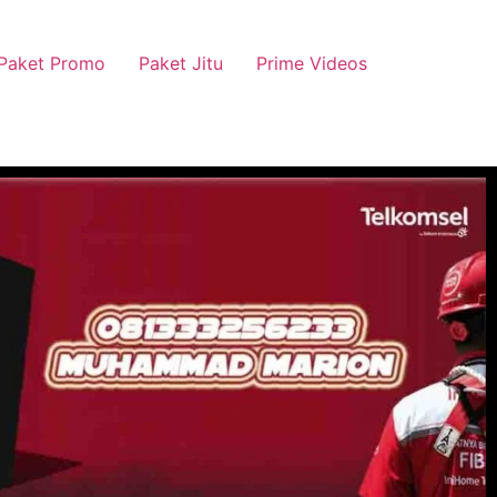
Paket Promo
Paket Jitu
Prime Videos