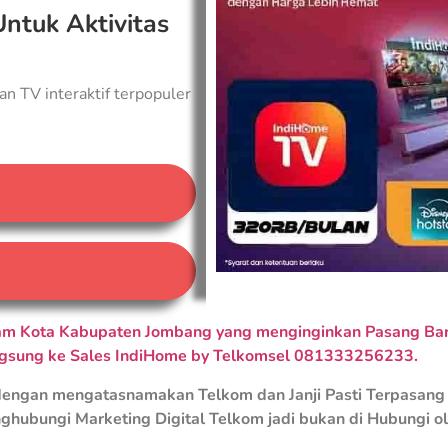
Untuk Aktivitas
an TV interaktif terpopuler
A
m Kota Kabupaten Jombang yang menginginkan Pasang Baru
ngsung ke Sales IndiHome by Telkomsel 081333256233.
engan mengatasnamakan Telkom dan Janji Pasti Terpasang 
ghubungi Marketing Digital Telkom jadi bukan di Hubungi o