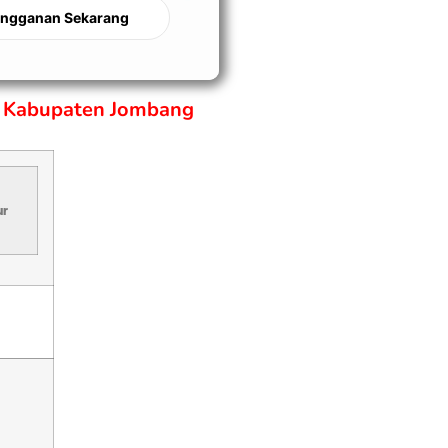
angganan Sekarang
a Kabupaten Jombang
ur