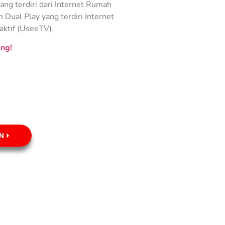
ng terdiri dari Internet Rumah
Dual Play yang terdiri Internet
aktif (UseeTV).
ng!
N