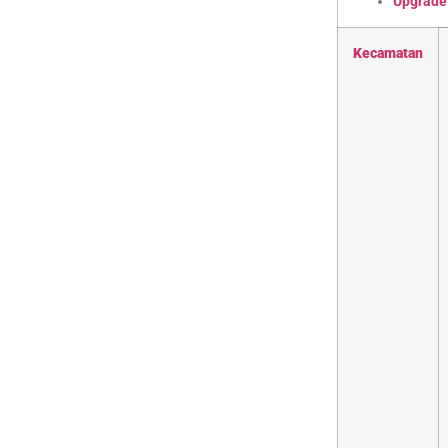
Upgrade
Kecamatan