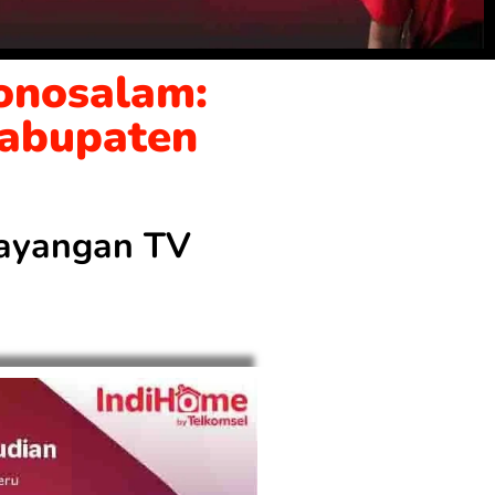
onosalam:
Kabupaten
 tayangan TV