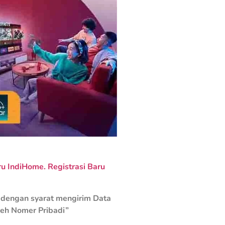
 IndiHome. Registrasi Baru
dengan syarat mengirim Data
leh Nomer Pribadi”