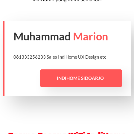
Muhammad
Marion
081333256233 Sales IndiHome UX Design etc
INDIHOME SIDOARJO