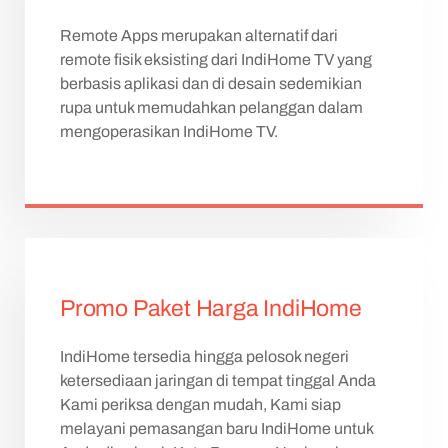
Remote Apps merupakan alternatif dari
remote fisik eksisting dari IndiHome TV yang
berbasis aplikasi dan di desain sedemikian
rupa untuk memudahkan pelanggan dalam
mengoperasikan IndiHome TV.
Promo Paket Harga IndiHome
IndiHome tersedia hingga pelosok negeri
ketersediaan jaringan di tempat tinggal Anda
Kami periksa dengan mudah, Kami siap
melayani pemasangan baru IndiHome untuk