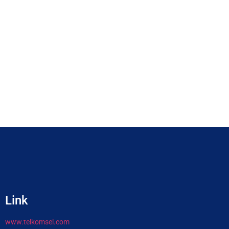
Link
www.telkomsel.com