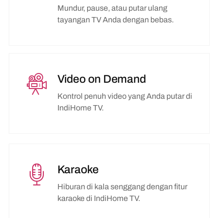
Mundur, pause, atau putar ulang
tayangan TV Anda dengan bebas.
Video on Demand
Kontrol penuh video yang Anda putar di
IndiHome TV.
Karaoke
Hiburan di kala senggang dengan fitur
karaoke di IndiHome TV.