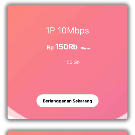
1P 10Mbps
150Rb
Rp
/Bulan
150 Gb
Berlangganan Sekarang