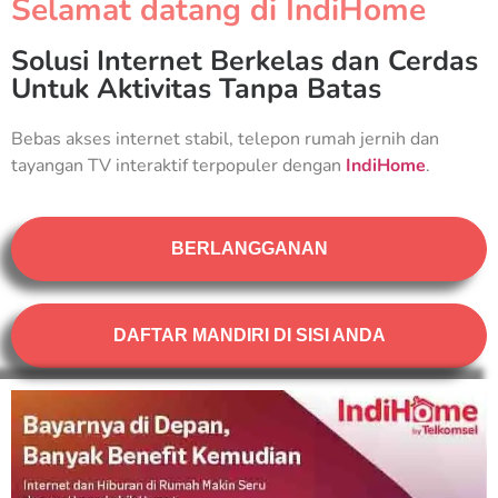
Selamat datang di IndiHome
Solusi Internet Berkelas dan Cerdas
Untuk Aktivitas Tanpa Batas
Bebas akses internet stabil, telepon rumah jernih dan
tayangan TV interaktif terpopuler dengan
IndiHome
.
BERLANGGANAN
DAFTAR MANDIRI DI SISI ANDA