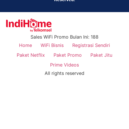
Sales WiFi Promo Bulan Ini: 188
Home
WiFi Bisnis
Registrasi Sendiri
Paket Netflix
Paket Promo
Paket Jitu
Prime Videos
All rights reserved