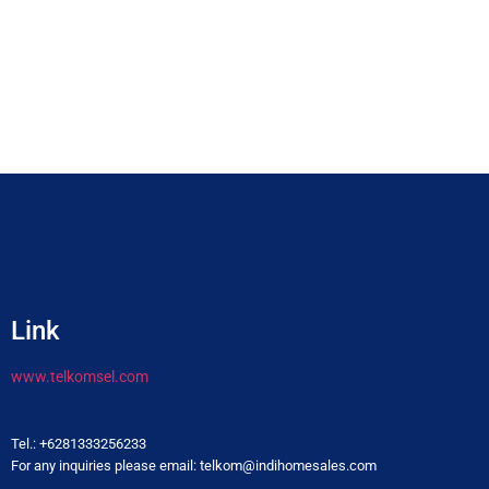
Link
www.telkomsel.com
Tel.: +6281333256233
For any inquiries please email: telkom@indihomesales.com