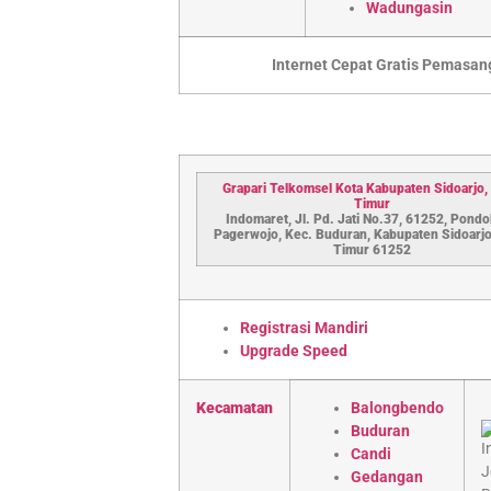
Wadungasin
Internet Cepat Gratis Pemasa
Grapari Telkomsel Kota Kabupaten S
idoarjo
,
Timur
Indomaret, Jl. Pd. Jati No.37, 61252, Pondok
Pagerwojo, Kec. Buduran, Kabupaten Sidoarjo
Timur 61252
Registrasi Mandiri
Upgrade Speed
Kecamatan
Balongbendo
Buduran
Candi
Gedangan