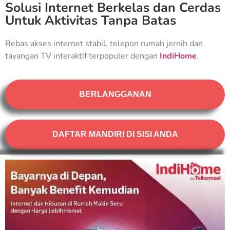
Solusi Internet Berkelas dan Cerdas
Untuk Aktivitas Tanpa Batas
Bebas akses internet stabil, telepon rumah jernih dan
tayangan TV interaktif terpopuler dengan
IndiHome
.
BERLANGGANAN
DAFTAR MANDIRI DI SISI ANDA