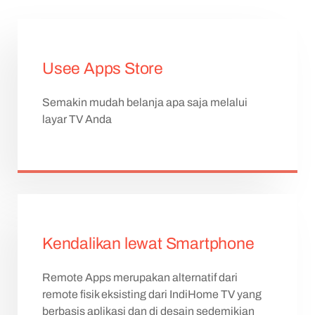
Usee Apps Store
Semakin mudah belanja apa saja melalui
layar TV Anda
Kendalikan lewat Smartphone
Remote Apps merupakan alternatif dari
remote fisik eksisting dari IndiHome TV yang
berbasis aplikasi dan di desain sedemikian