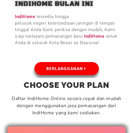
INDIHOME BULAN INI
IndiHome
tersedia hingga
pelosok negeri ketersediaan jaringan di tempat
tinggal Anda Kami periksa dengan mudah, Kami
siap melayani pemasangan baru
IndiHome
untuk
Anda di seluruh Kota Besar se Nasional
BERLANGGANAN
CHOOSE YOUR PLAN
Daftar IndiHome Online secara cepat dan mudah
dengan menggunakan jasa pemasangan dari
IndiHome yang kami sediakan.