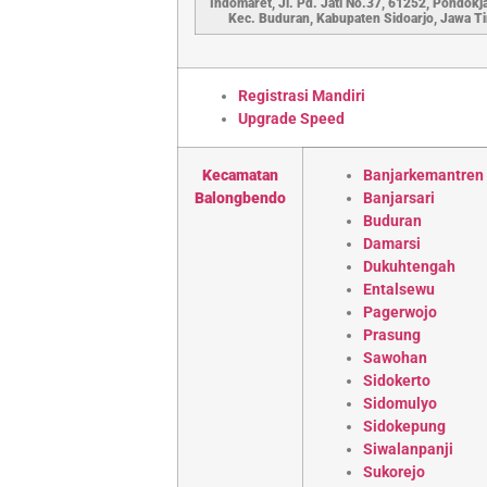
Indomaret, Jl. Pd. Jati No.37, 61252, Pondokja
Kec. Buduran, Kabupaten Sidoarjo, Jawa T
Registrasi Mandiri
Upgrade Speed
Kecamatan
Banjarkemantren
Balongbendo
Banjarsari
Buduran
Damarsi
Dukuhtengah
Entalsewu
Pagerwojo
Prasung
Sawohan
Sidokerto
Sidomulyo
Sidokepung
Siwalanpanji
Sukorejo