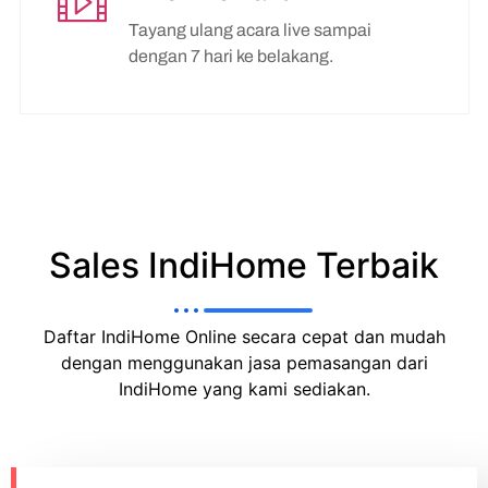
Tayang ulang acara live sampai
dengan 7 hari ke belakang.
Sales IndiHome Terbaik
Daftar IndiHome Online secara cepat dan mudah
dengan menggunakan jasa pemasangan dari
IndiHome yang kami sediakan.