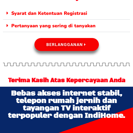
Syarat dan Ketentuan Registrasi
Pertanyaan yang sering di tanyakan
BERLANGGANAN
Terima Kasih Atas Kepercayaan Anda
Bebas akses internet stabil,
telepon rumah jernih dan
tayangan TV interaktif
terpopuler dengan IndiHome.