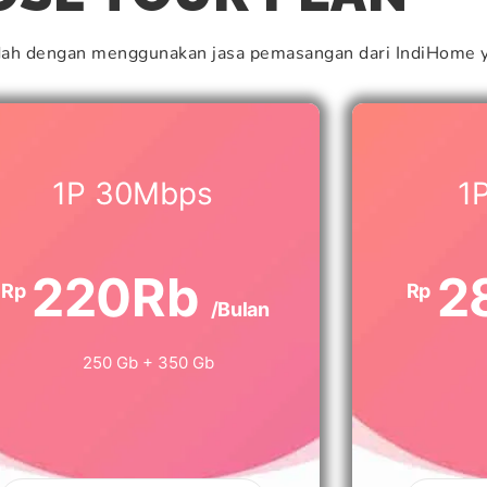
dah dengan menggunakan jasa pemasangan dari IndiHome y
1P 30Mbps
1
220Rb
2
Rp
Rp
/Bulan
250 Gb + 350 Gb