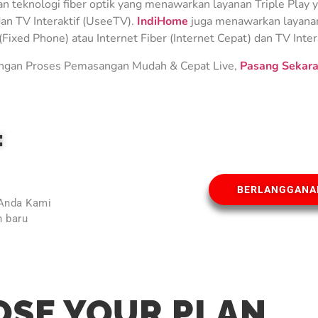
teknologi fiber optik yang menawarkan layanan Triple Play ya
an TV Interaktif (UseeTV).
IndiHome
juga menawarkan layanan 
Fixed Phone) atau Internet Fiber (Internet Cepat) dan TV Inter
gan Proses Pemasangan Mudah & Cepat Live,
Pasang Sekara
E
BERLANGGANA
 Anda Kami
 baru
l
SE YOUR PLAN