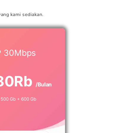
ang kami sediakan.
P 30Mbps
80Rb
/Bulan
500 Gb + 600 Gb