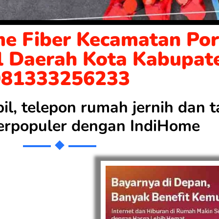
e Fiber Kecamatan Por
l Daerah Kota Kabupat
081333256233
bil, telepon rumah jernih dan
 terpopuler dengan
IndiHome