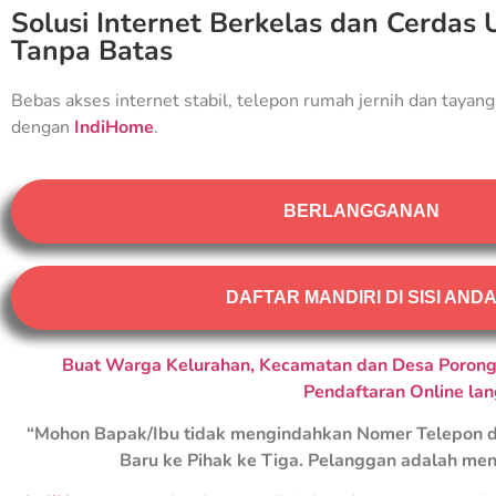
Solusi Internet Berkelas dan Cerdas 
Tanpa Batas
Bebas akses internet stabil, telepon rumah jernih dan tayang
dengan
IndiHome
.
BERLANGGANAN
DAFTAR MANDIRI DI SISI AND
Buat Warga Kelurahan, Kecamatan dan Desa Porong 
Pendaftaran Online la
“Mohon Bapak/Ibu tidak mengindahkan Nomer Telepon d
Baru ke Pihak ke Tiga. Pelanggan adalah men