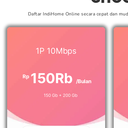
Daftar IndiHome Online secara cepat dan mu
1P 10Mbps
150Rb
Rp
/Bulan
150 Gb + 200 Gb