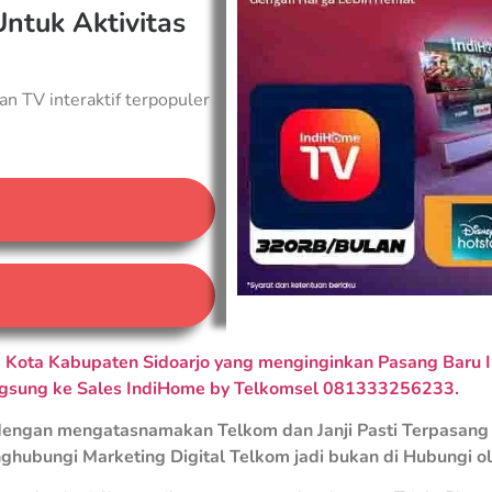
Untuk Aktivitas
an TV interaktif terpopuler
A
Kota Kabupaten Sidoarjo yang menginginkan Pasang Baru I
ngsung ke Sales IndiHome by Telkomsel 081333256233.
engan mengatasnamakan Telkom dan Janji Pasti Terpasang 
ghubungi Marketing Digital Telkom jadi bukan di Hubungi o