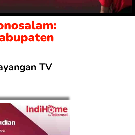
onosalam:
Kabupaten
 tayangan TV