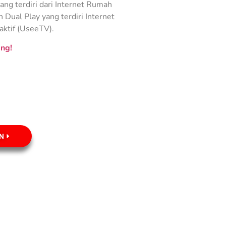
ng terdiri dari Internet Rumah
Dual Play yang terdiri Internet
aktif (UseeTV).
ng!
N