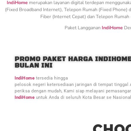
IndiHome
merupakan layanan digital terdepan menggunakan 
(Fixed Broadband Internet), Telepon Rumah (Fixed Phone) d
Fiber (Internet Cepat) dan Telepon Rumah (
Paket Langganan
IndiHome
Den
PROMO PAKET HARGA INDIHOM
BULAN INI
IndiHome
tersedia hingga
pelosok negeri ketersediaan jaringan di tempat tinggal
periksa dengan mudah, Kami siap melayani pemasangan
IndiHome
untuk Anda di seluruh Kota Besar se Nasiona
CHOO