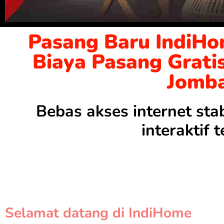
Pasang Baru IndiH
Biaya Pasang Grati
Jomb
Bebas akses internet sta
interaktif
Selamat datang di IndiHome