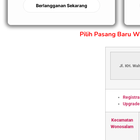
Berlangganan Sekarang
Pilih Pasang Baru 
Jl. KH. Wa
Registra
Upgrade
Kecamatan
Wonosalam