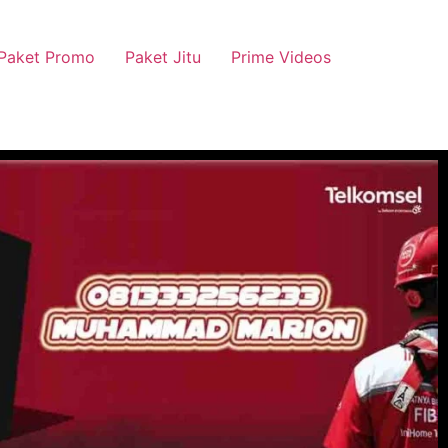
Paket Promo
Paket Jitu
Prime Videos