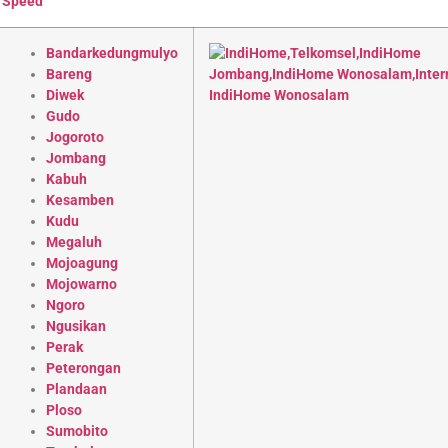
 Speed
Bandarkedungmulyo
Bareng
Diwek
Gudo
Jogoroto
Jombang
Kabuh
Kesamben
Kudu
Megaluh
Mojoagung
Mojowarno
Ngoro
Ngusikan
Perak
Peterongan
Plandaan
Ploso
Sumobito