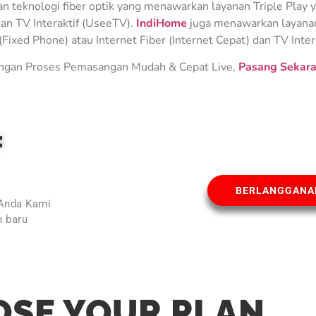
teknologi fiber optik yang menawarkan layanan Triple Play ya
an TV Interaktif (UseeTV).
IndiHome
juga menawarkan layanan 
Fixed Phone) atau Internet Fiber (Internet Cepat) dan TV Inter
gan Proses Pemasangan Mudah & Cepat Live,
Pasang Sekara
E
BERLANGGANA
 Anda Kami
 baru
l
SE YOUR PLAN