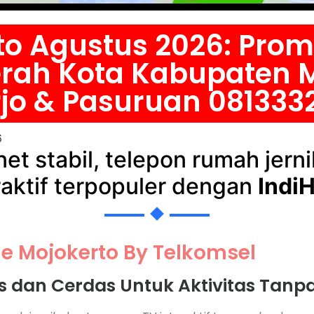
to Agustus 2026: Prom
aerah Kota Kabupaten 
jo & Pasuruan 081333
6
et stabil, telepon rumah jer
raktif terpopuler dengan
Indi
e Mojokerto By Telkomsel
as dan Cerdas Untuk Aktivitas Tanp