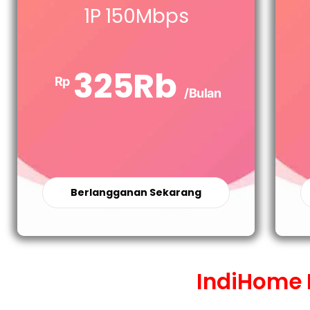
1P 150Mbps
325Rb
Rp
/Bulan
Berlangganan Sekarang
IndiHome M