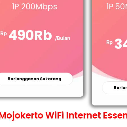
1P 200Mbps
1P 50
490Rb
Rp
3
/Bulan
Rp
Berlangganan Sekarang
Berla
ojokerto WiFi Internet Esse