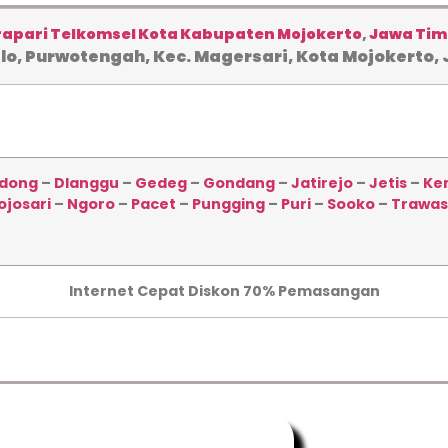
rapari Telkomsel Kota Kabupaten Mojokerto
,
Jawa Tim
lo, Purwotengah, Kec. Magersari, Kota Mojokerto, 
dong
–
Dlanggu
–
Gedeg
–
Gondang
–
Jatirejo
–
Jetis
–
Ke
ojosari
–
Ngoro
–
Pacet
–
Pungging
–
Puri
–
Sooko
–
Trawas
Internet Cepat Diskon 70% Pemasangan