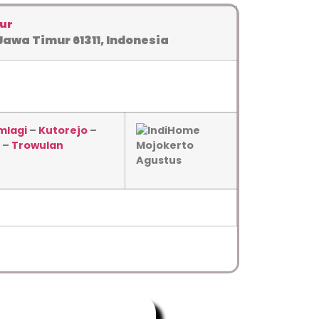
ur
Jawa Timur 61311, Indonesia
mlagi
–
Kutorejo
–
–
Trowulan