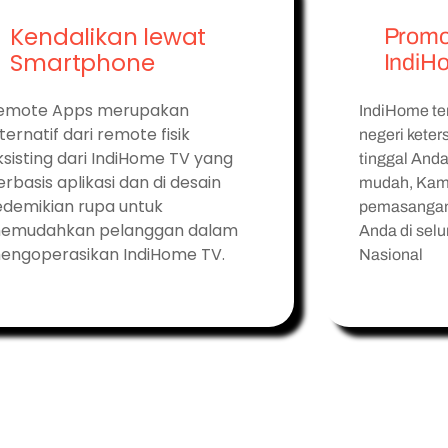
Kendalikan lewat
Promo
Smartphone
IndiH
emote Apps merupakan
IndiHome te
ternatif dari remote fisik
negeri keter
ksisting dari IndiHome TV yang
tinggal And
erbasis aplikasi dan di desain
mudah, Kami
edemikian rupa untuk
pemasangan
emudahkan pelanggan dalam
Anda di selu
engoperasikan IndiHome TV.
Nasional