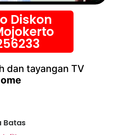
o Diskon
Mojokerto
256233
nih dan tayangan TV
Home
a Batas