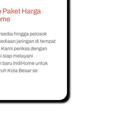
 Paket Harga
ome
rsedia hingga pelosok
sediaan jaringan di tempat
a Kami periksa dengan
 siap melayani
 baru IndiHome untuk
ruh Kota Besar se