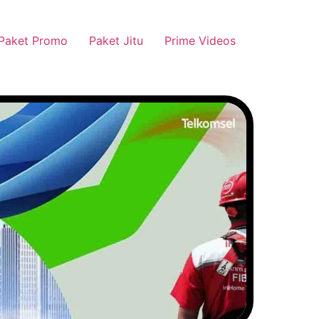
Paket Promo
Paket Jitu
Prime Videos