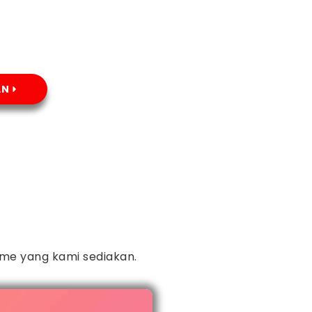
AN
me yang kami sediakan.