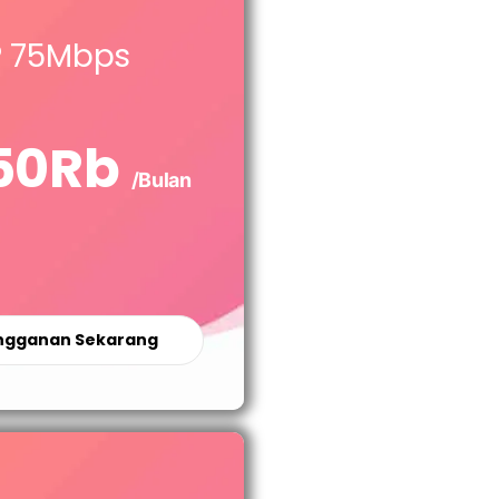
P 75Mbps
50Rb
/Bulan
ngganan Sekarang