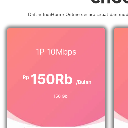
Daftar IndiHome Online secara cepat dan mu
1P 10Mbps
150Rb
Rp
/Bulan
150 Gb