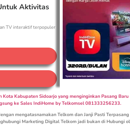
Untuk Aktivitas
an TV interaktif terpopuler
A
 Kota Kabupaten Sidoarjo yang menginginkan Pasang Baru I
ngsung ke Sales IndiHome by Telkomsel 081333256233.
engan mengatasnamakan Telkom dan Janji Pasti Terpasang 
ghubungi Marketing Digital Telkom jadi bukan di Hubungi o