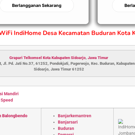
Berlangganan Sekarang
Berl
 WiFi IndiHome Desa Kecamatan Buduran Kota 
Grapari Telkomsel Kota Kabupaten S
idoarjo
,
Jawa Timur
, Jl. Pd. Jati No.37, 61252, Pondokjati, Pagerwojo, Kec. Buduran, Kabupaten
Sidoarjo, Jawa Timur 61252
si Mandiri
 Speed
n Balongbendo
Banjarkemantren
Banjarsari
Buduran
Damarsi