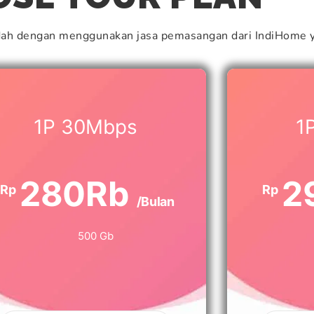
dah dengan menggunakan jasa pemasangan dari IndiHome y
1P 30Mbps
1
280Rb
2
Rp
Rp
/Bulan
500 Gb