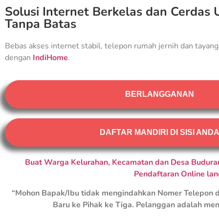
Solusi Internet Berkelas dan Cerdas 
Tanpa Batas
Bebas akses internet stabil, telepon rumah jernih dan tayang
dengan
IndiHome
.
BERLANGGANAN
DAFTAR MANDIRI DI SISI AND
Buat Warga Kelurahan, Kecamatan dan Desa Buduran
Pendaftaran Online la
“Mohon Bapak/Ibu tidak mengindahkan Nomer Telepon d
Baru ke Pihak ke Tiga. Pelanggan adalah men