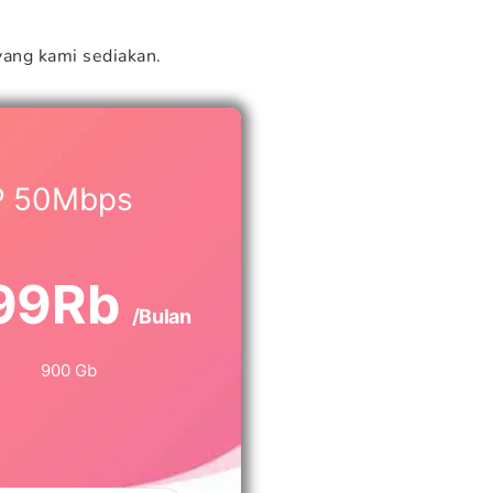
ang kami sediakan.
P 50Mbps
99Rb
/Bulan
900 Gb