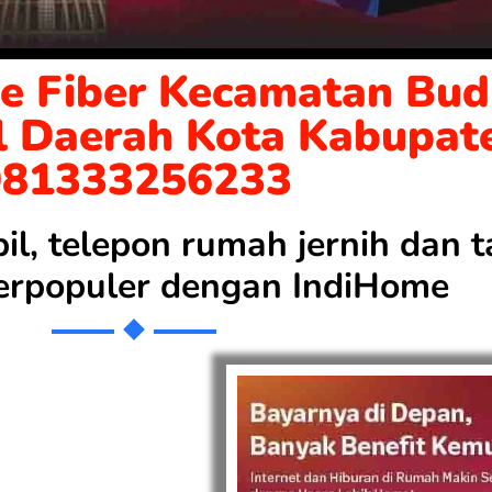
e Fiber Kecamatan Bud
l Daerah Kota Kabupat
081333256233
bil, telepon rumah jernih dan
 terpopuler dengan
IndiHome