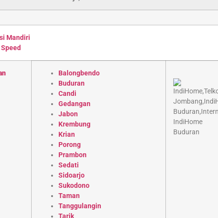
si Mandiri
 Speed
an
Balongbendo
Buduran
Candi
Gedangan
Jabon
Krembung
Krian
Porong
Prambon
Sedati
Sidoarjo
Sukodono
Taman
Tanggulangin
Tarik