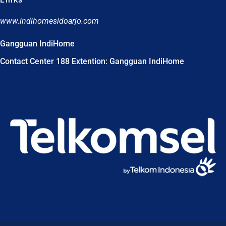
www.indihomesidoarjo.com
Gangguan IndiHome
Contact Center 188 Extention: Gangguan IndiHome