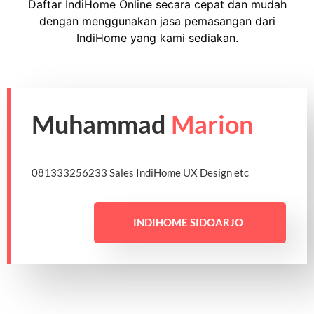
Daftar IndiHome Online secara cepat dan mudah
dengan menggunakan jasa pemasangan dari
IndiHome yang kami sediakan.
Muhammad
Marion
081333256233 Sales IndiHome UX Design etc
INDIHOME SIDOARJO