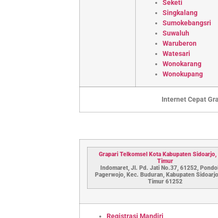
Seketi
Singkalang
Sumokebangsri
Suwaluh
Waruberon
Watesari
Wonokarang
Wonokupang
Internet Cepat G
Grapari Telkomsel Kota Kabupaten S
idoarjo
,
Timur
Indomaret, Jl. Pd. Jati No.37, 61252, Pondok
Pagerwojo, Kec. Buduran, Kabupaten Sidoarjo
Timur 61252
Registrasi Mandiri