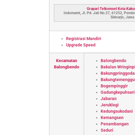
Grapari Telkomsel Kota Kabu
Indomaret, Jl. Pd. Jati No.37, 61252, Pondo
Sidoarjo, Jawa
Registrasi Mandiri
Upgrade Speed
Kecamatan
Balongbendo
Balongbendo
Bakalan Wringinp
Bakungpringgoda
Bakungtemenggu
Bogempinggir
Gadungkepuhsari
Jabaran
Jeruklegi
Kedungsukodani
Kemangsen
Penambangan
Seduri