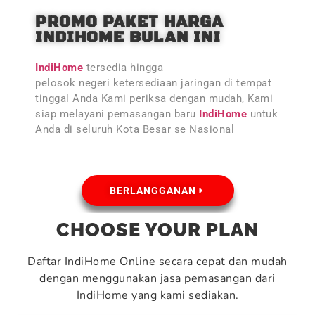
PROMO PAKET HARGA
INDIHOME BULAN INI
IndiHome
tersedia hingga
pelosok negeri ketersediaan jaringan di tempat
tinggal Anda Kami periksa dengan mudah, Kami
siap melayani pemasangan baru
IndiHome
untuk
Anda di seluruh Kota Besar se Nasional
BERLANGGANAN
CHOOSE YOUR PLAN
Daftar IndiHome Online secara cepat dan mudah
dengan menggunakan jasa pemasangan dari
IndiHome yang kami sediakan.