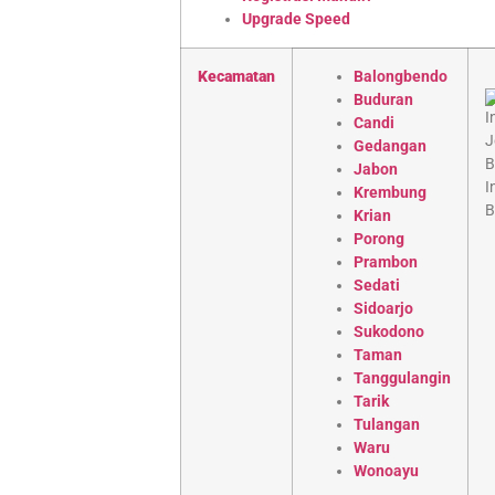
Upgrade Speed
Kecamatan
Balongbendo
Buduran
Candi
Gedangan
Jabon
Krembung
Krian
Porong
Prambon
Sedati
Sidoarjo
Sukodono
Taman
Tanggulangin
Tarik
Tulangan
Waru
Wonoayu