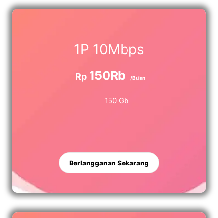
1P 10Mbps
150Rb
Rp
/Bulan
150 Gb
Berlangganan Sekarang