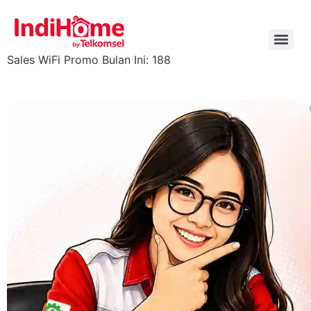
Sales WiFi Promo Bulan Ini: 188