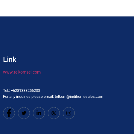
Link
www.telkomsel.com
Tel.: +6281333256233
For any inquiries please email: telkom@indihomesales.com