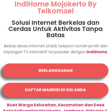
IndiHome Mojokerto By
Telkomsel
Solusi Internet Berkelas dan
Cerdas Untuk Aktivitas Tanpa
Batas
Bebas akses internet stabil, telepon rumah jernih dan
tayangan TV interaktif terpopuler dengan
IndiHome
.
BERLANGGANAN
DAFTAR MANDIRI DI SISI ANDA
Buat Warga Kelurahan, Kecamatan dan Desa
Kota Kabupaten Mojokerto, Jombang, Sidoarjo &