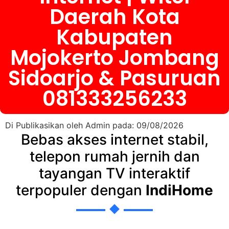
Daerah Kota
Kabupaten
Mojokerto Jombang
Sidoarjo & Pasuruan
081333256233
Di Publikasikan oleh Admin pada: 09/08/2026
Bebas akses internet stabil,
telepon rumah jernih dan
tayangan TV interaktif
terpopuler dengan
IndiHome