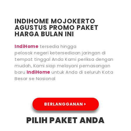
INDIHOME MOJOKERTO
AGUSTUS PROMO PAKET
HARGA BULAN INI
IndiHome
tersedia hingga
pelosok negeri ketersediaan jaringan di
tempat tinggal Anda Kami periksa dengan
mudah, Kami siap melayani pemasangan
baru
IndiHome
untuk Anda di seluruh Kota
Besar se Nasional
BERLANGGANAN
PILIH PAKET ANDA