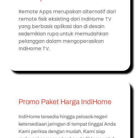
Remote Apps merupakan alternatif dari
remote fisik eksisting dari IndiHome TV
yang berbasis aplikasi dan di desain
sedemikian rupa untuk memudahkan
pelanggan dalam mengoperasikan
IndiHome TV.
Promo Paket Harga IndiHome
IndiHome tersedia hingga pelosok negeri
ketersediaan jaringan di tempat tinggal Anda
Kami periksa dengan mudah, Kami siap