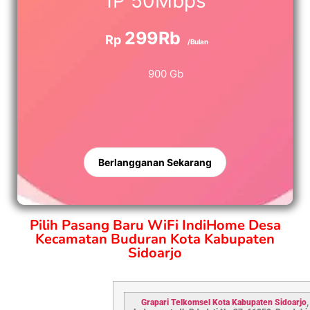
1P 50Mbps
299Rb
Rp
/Bulan
900 Gb
Berlangganan Sekarang
Pilih Pasang Baru WiFi IndiHome Desa
Kecamatan Buduran Kota Kabupaten
Sidoarjo
Grapari Telkomsel Kota Kabupaten S
idoarjo