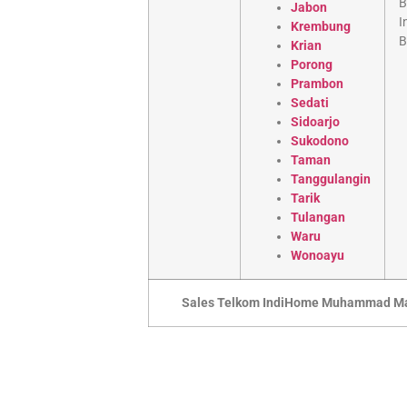
Jabon
Krembung
Krian
Porong
Prambon
Sedati
Sidoarjo
Sukodono
Taman
Tanggulangin
Tarik
Tulangan
Waru
Wonoayu
Sales Telkom IndiHome Muhammad M