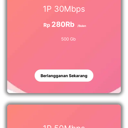
1P 30Mbps
280Rb
Rp
/Bulan
500 Gb
Berlangganan Sekarang