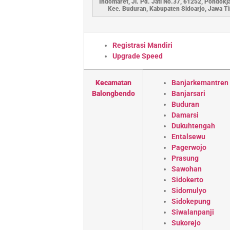
Indomaret, Jl. Pd. Jati No.37, 61252, Pondokja
Kec. Buduran, Kabupaten Sidoarjo, Jawa T
Registrasi Mandiri
Upgrade Speed
Kecamatan
Banjarkemantren
Balongbendo
Banjarsari
Buduran
Damarsi
Dukuhtengah
Entalsewu
Pagerwojo
Prasung
Sawohan
Sidokerto
Sidomulyo
Sidokepung
Siwalanpanji
Sukorejo