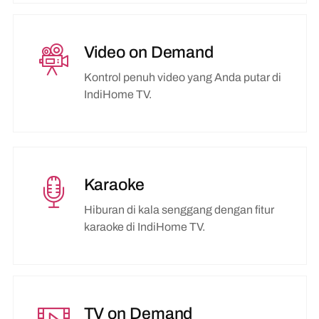
Video on Demand
Kontrol penuh video yang Anda putar di
IndiHome TV.
Karaoke
Hiburan di kala senggang dengan fitur
karaoke di IndiHome TV.
TV on Demand