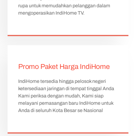
rupa untuk memudahkan pelanggan dalam
mengoperasikan IndiHome TV.
Promo Paket Harga IndiHome
IndiHome tersedia hingga pelosok negeri
ketersediaan jaringan di tempat tinggal Anda
Kami periksa dengan mudah, Kami siap
melayani pemasangan baru IndiHome untuk
Anda di seluruh Kota Besar se Nasional