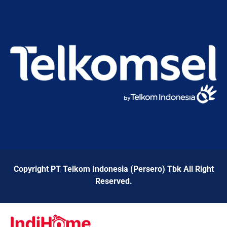
Copyright PT Telkom Indonesia (Persero) Tbk All Right
Reserved.