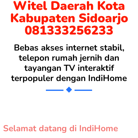
Witel Daerah Kota
Kabupaten Sidoarjo
081333256233
Bebas akses internet stabil,
telepon rumah jernih dan
tayangan TV interaktif
terpopuler dengan
IndiHome
Selamat datang di IndiHome