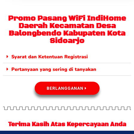
Promo Pasang WiFi IndiHome
Daerah Kecamatan Desa
Balongbendo Kabupaten Kota
Sidoarjo
Syarat dan Ketentuan Registrasi
Pertanyaan yang sering di tanyakan
BERLANGGANAN
Terima Kasih Atas Kepercayaan Anda