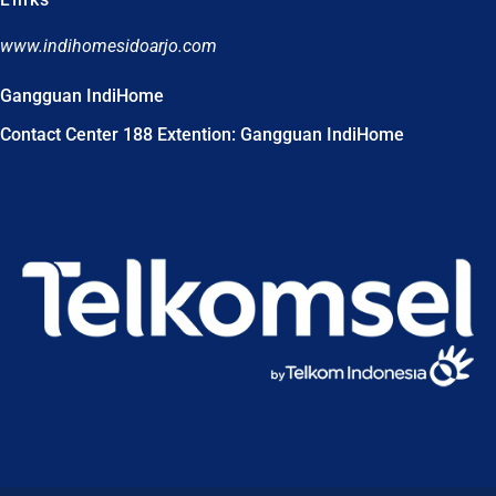
www.indihomesidoarjo.com
Gangguan IndiHome
Contact Center 188 Extention: Gangguan IndiHome