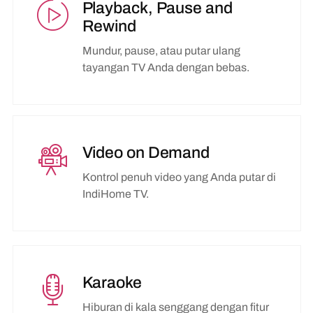
Playback, Pause and
Rewind
Mundur, pause, atau putar ulang
tayangan TV Anda dengan bebas.
Video on Demand
Kontrol penuh video yang Anda putar di
IndiHome TV.
Karaoke
Hiburan di kala senggang dengan fitur