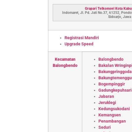
Grapari Telkomsel Kota Kabu
Indomaret, Jl. Pd. Jati No.37, 61252, Pondo
Sidoarjo, Jawa
Registrasi Mandiri
Upgrade Speed
Kecamatan
Balongbendo
Balongbendo
Bakalan Wringinp
Bakungpringgoda
Bakungtemenggu
Bogempinggir
Gadungkepuhsari
Jabaran
Jeruklegi
Kedungsukodani
Kemangsen
Penambangan
Seduri