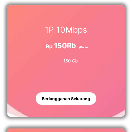
1P 10Mbps
150Rb
Rp
/Bulan
150 Gb
Berlangganan Sekarang