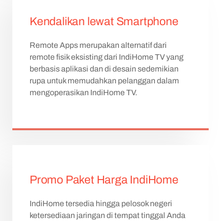
Kendalikan lewat Smartphone
Remote Apps merupakan alternatif dari
remote fisik eksisting dari IndiHome TV yang
berbasis aplikasi dan di desain sedemikian
rupa untuk memudahkan pelanggan dalam
mengoperasikan IndiHome TV.
Promo Paket Harga IndiHome
IndiHome tersedia hingga pelosok negeri
ketersediaan jaringan di tempat tinggal Anda