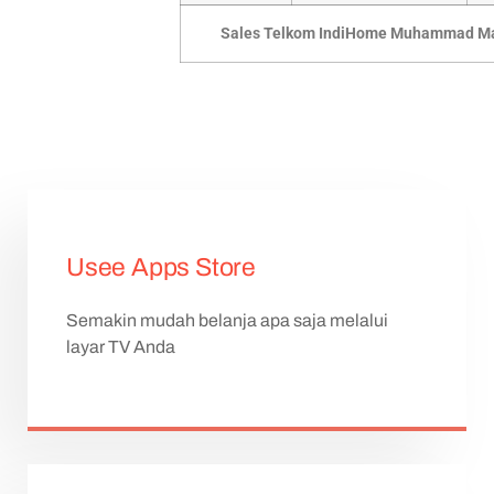
Sales Telkom IndiHome Muhammad M
Usee Apps Store
Semakin mudah belanja apa saja melalui
layar TV Anda