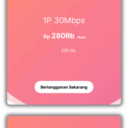
1P 30Mbps
280Rb
Rp
/Bulan
500 Gb
Berlangganan Sekarang