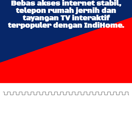
Bebas akses internet stabil,
telepon rumah jernih dan
tayangan TV interaktif
terpopuler dengan IndiHome.