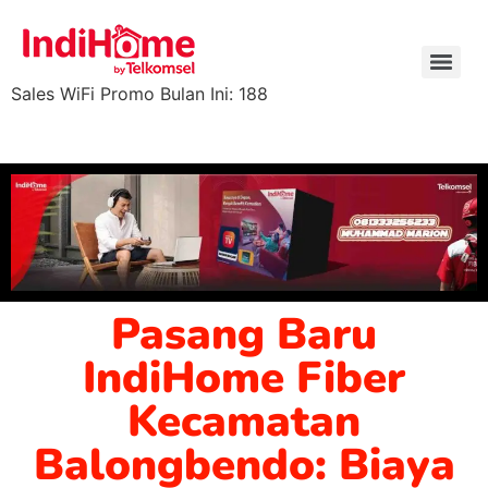
Sales WiFi Promo Bulan Ini: 188
Pasang Baru
IndiHome Fiber
Kecamatan
Balongbendo: Biaya