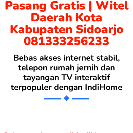
Pasang Gratis | Witel
Daerah Kota
Kabupaten Sidoarjo
081333256233
Bebas akses internet stabil,
telepon rumah jernih dan
tayangan TV interaktif
terpopuler dengan
IndiHome