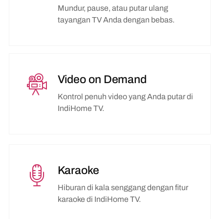
Mundur, pause, atau putar ulang
tayangan TV Anda dengan bebas.
Video on Demand
Kontrol penuh video yang Anda putar di
IndiHome TV.
Karaoke
Hiburan di kala senggang dengan fitur
karaoke di IndiHome TV.