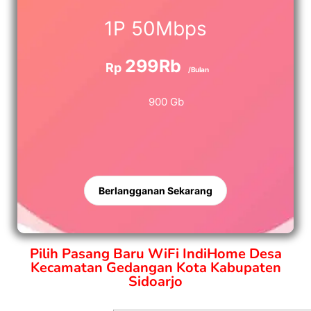
1P 50Mbps
299Rb
Rp
/Bulan
900 Gb
Berlangganan Sekarang
Pilih Pasang Baru WiFi IndiHome Desa
Kecamatan Gedangan Kota Kabupaten
Sidoarjo