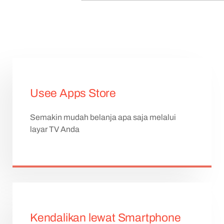
Usee Apps Store
Semakin mudah belanja apa saja melalui
layar TV Anda
Kendalikan lewat Smartphone