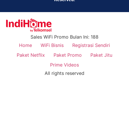
Sales WiFi Promo Bulan Ini: 188
Home
WiFi Bisnis
Registrasi Sendiri
Paket Netflix
Paket Promo
Paket Jitu
Prime Videos
All rights reserved