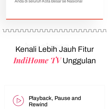
Anda di seluruh Kota Besar se Nasional
bussiness
Kenali Lebih Jauh Fitur
IndiHome TV
Unggulan
Playback, Pause and
Rewind