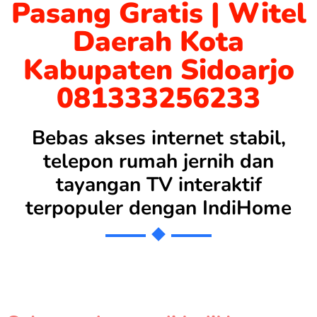
Pasang Gratis | Witel
Daerah Kota
Kabupaten Sidoarjo
081333256233
Bebas akses internet stabil,
telepon rumah jernih dan
tayangan TV interaktif
terpopuler dengan
IndiHome