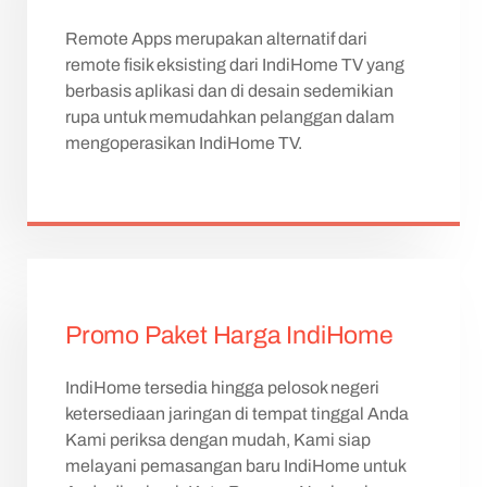
Remote Apps merupakan alternatif dari
remote fisik eksisting dari IndiHome TV yang
berbasis aplikasi dan di desain sedemikian
rupa untuk memudahkan pelanggan dalam
mengoperasikan IndiHome TV.
Promo Paket Harga IndiHome
IndiHome tersedia hingga pelosok negeri
ketersediaan jaringan di tempat tinggal Anda
Kami periksa dengan mudah, Kami siap
melayani pemasangan baru IndiHome untuk