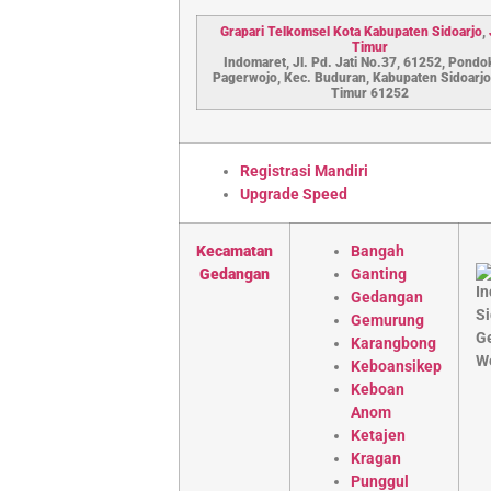
Grapari Telkomsel Kota Kabupaten S
idoarjo
,
Timur
Indomaret, Jl. Pd. Jati No.37, 61252, Pondok
Pagerwojo, Kec. Buduran, Kabupaten Sidoarjo
Timur 61252
Registrasi Mandiri
Upgrade Speed
Kecamatan
Bangah
Gedangan
Ganting
Gedangan
Gemurung
Karangbong
Keboansikep
Keboan
Anom
Ketajen
Kragan
Punggul