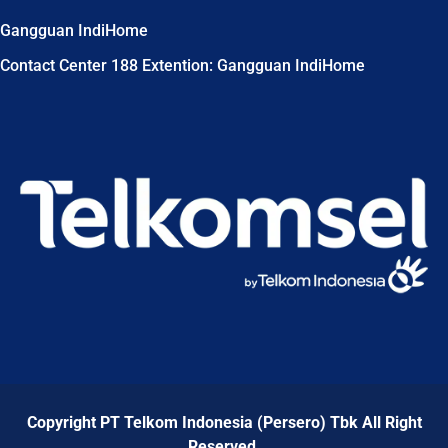
Gangguan IndiHome
Contact Center 188 Extention: Gangguan IndiHome
Copyright PT Telkom Indonesia (Persero) Tbk All Right
Reserved.