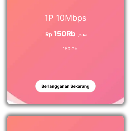
1P 10Mbps
150Rb
Rp
/Bulan
150 Gb
Berlangganan Sekarang