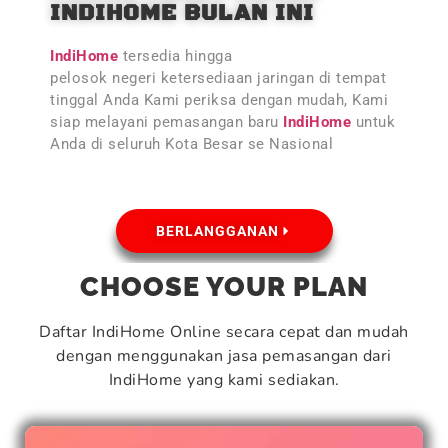
INDIHOME BULAN INI
IndiHome
tersedia hingga
pelosok negeri ketersediaan jaringan di tempat
tinggal Anda Kami periksa dengan mudah, Kami
siap melayani pemasangan baru
IndiHome
untuk
Anda di seluruh Kota Besar se Nasional
BERLANGGANAN
CHOOSE YOUR PLAN
Daftar IndiHome Online secara cepat dan mudah
dengan menggunakan jasa pemasangan dari
IndiHome yang kami sediakan.