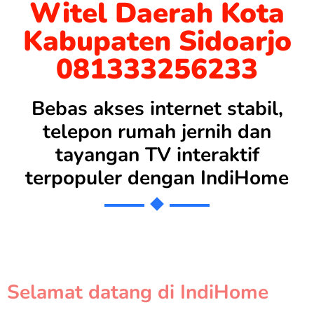
Witel Daerah Kota
Kabupaten Sidoarjo
081333256233
Bebas akses internet stabil,
telepon rumah jernih dan
tayangan TV interaktif
terpopuler dengan
IndiHome
Selamat datang di IndiHome