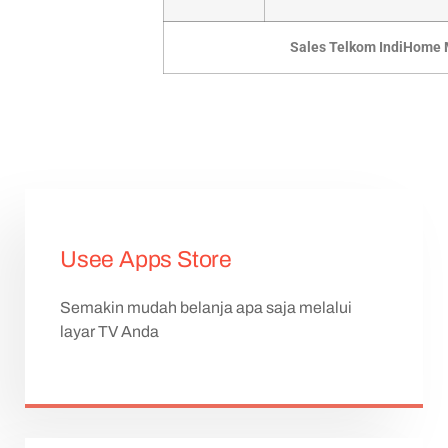
Sales Telkom IndiHome
Usee Apps Store
Semakin mudah belanja apa saja melalui
layar TV Anda