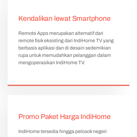
Kendalikan lewat Smartphone
Remote Apps merupakan alternatif dari
remote fisik eksisting dari IndiHome TV yang
berbasis aplikasi dan di desain sedemikian
rupa untuk memudahkan pelanggan dalam
mengoperasikan IndiHome TV.
Promo Paket Harga IndiHome
IndiHome tersedia hingga pelosok negeri