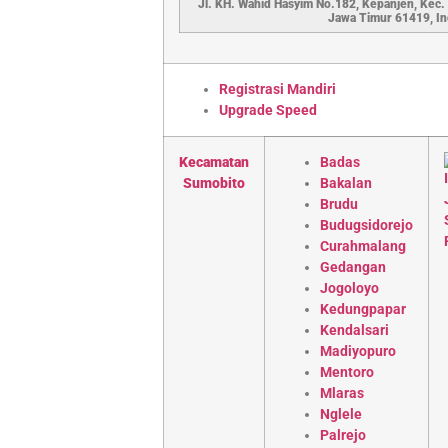
Jl. KH. Wahid Hasyim No.182, Kepanjen, Kec
Jawa Timur 61419, I
Registrasi Mandiri
Upgrade Speed
Kecamatan
Badas
Sumobito
Bakalan
Brudu
Budugsidorejo
Curahmalang
Gedangan
Jogoloyo
Kedungpapar
Kendalsari
Madiyopuro
Mentoro
Mlaras
Nglele
Palrejo