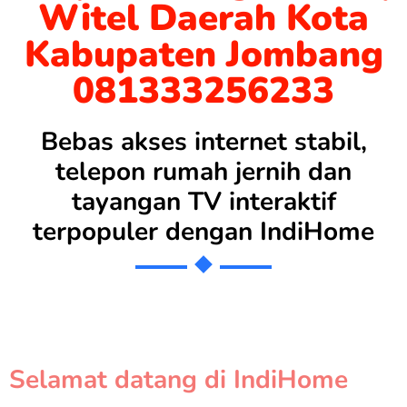
Witel Daerah Kota
Kabupaten Jombang
081333256233
Bebas akses internet stabil,
telepon rumah jernih dan
tayangan TV interaktif
terpopuler dengan
IndiHome
Selamat datang di IndiHome