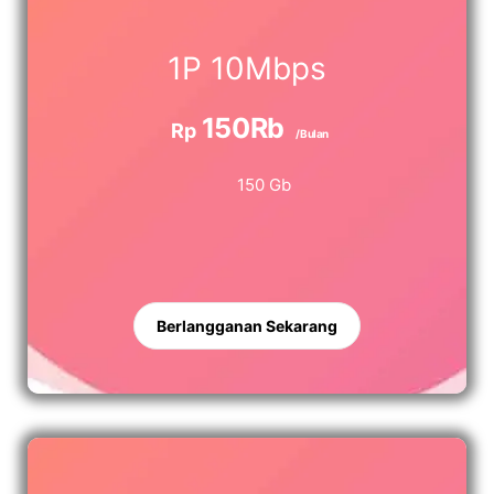
1P 10Mbps
150Rb
Rp
/Bulan
150 Gb
Berlangganan Sekarang