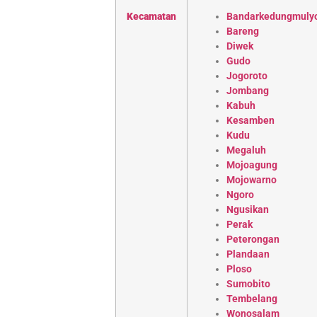
Kecamatan
Bandarkedungmuly
Bareng
Diwek
Gudo
Jogoroto
Jombang
Kabuh
Kesamben
Kudu
Megaluh
Mojoagung
Mojowarno
Ngoro
Ngusikan
Perak
Peterongan
Plandaan
Ploso
Sumobito
Tembelang
Wonosalam