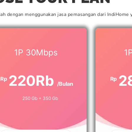
dah dengan menggunakan jasa pemasangan dari IndiHome y
1P 30Mbps
1
220Rb
2
Rp
Rp
/Bulan
250 Gb + 350 Gb