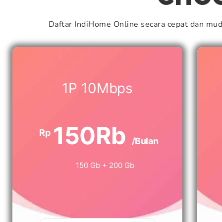
Daftar IndiHome Online secara cepat dan mu
1P 10Mbps
150Rb
Rp
/Bulan
150 Gb + 200 Gb