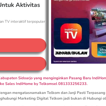
Untuk Aktivitas
an TV interaktif terpopuler
A
abupaten Sidoarjo yang menginginkan Pasang Baru IndiHome
 ke Sales IndiHome by Telkomsel 081333256233.
engan mengatasnamakan Telkom dan Janji Pasti Terpasang 
ghubungi Marketing Digital Telkom jadi bukan di Hubungi o