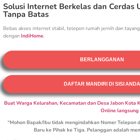
Solusi Internet Berkelas dan Cerdas 
Tanpa Batas
Bebas akses internet stabil, telepon rumah jernih dan tayang
dengan
IndiHome
.
BERLANGGANAN
DAFTAR MANDIRI DI SISI AND
Buat Warga Kelurahan, Kecamatan dan Desa Jabon Kota K
Online langsung
“Mohon Bapak/Ibu tidak mengindahkan Nomer Telepon d
Baru ke Pihak ke Tiga. Pelanggan adalah men