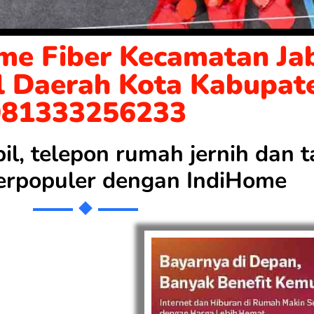
me Fiber Kecamatan Jab
l Daerah Kota Kabupat
081333256233
bil, telepon rumah jernih dan
 terpopuler dengan
IndiHome