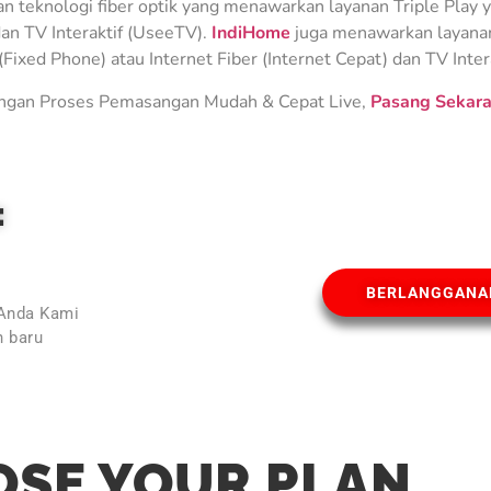
teknologi fiber optik yang menawarkan layanan Triple Play ya
an TV Interaktif (UseeTV).
IndiHome
juga menawarkan layanan 
Fixed Phone) atau Internet Fiber (Internet Cepat) dan TV Inter
gan Proses Pemasangan Mudah & Cepat Live,
Pasang Sekara
E
BERLANGGANA
 Anda Kami
 baru
l
SE YOUR PLAN