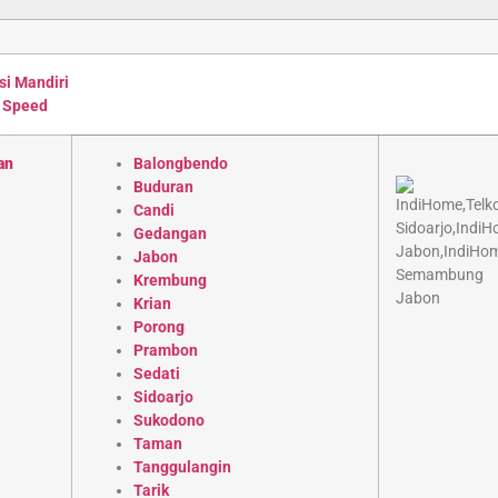
si Mandiri
 Speed
an
Balongbendo
Buduran
Candi
Gedangan
Jabon
Krembung
Krian
Porong
Prambon
Sedati
Sidoarjo
Sukodono
Taman
Tanggulangin
Tarik