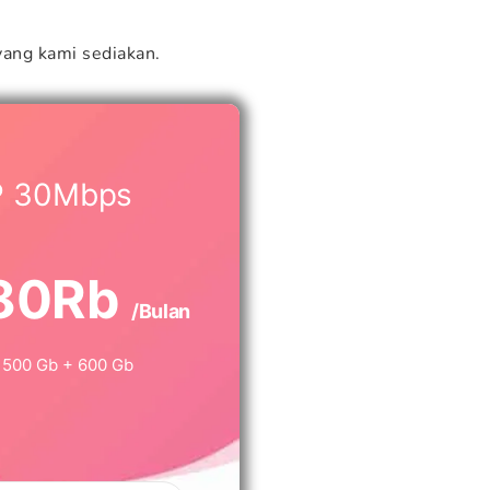
ang kami sediakan.
P 30Mbps
80Rb
/Bulan
500 Gb + 600 Gb