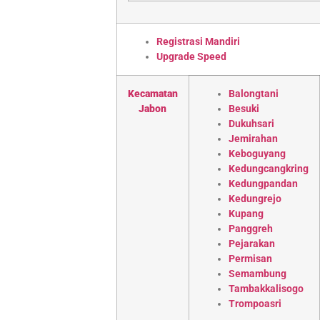
Registrasi Mandiri
Upgrade Speed
Kecamatan
Balongtani
Jabon
Besuki
Dukuhsari
Jemirahan
Keboguyang
Kedungcangkring
Kedungpandan
Kedungrejo
Kupang
Panggreh
Pejarakan
Permisan
Semambung
Tambakkalisogo
Trompoasri