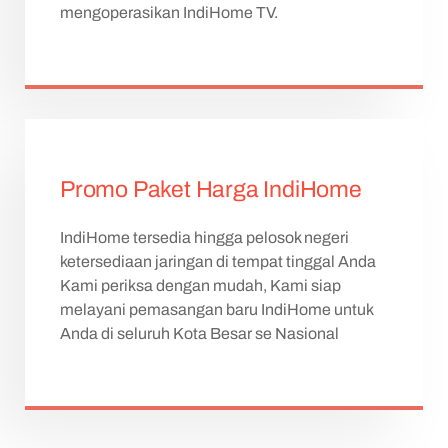
mengoperasikan IndiHome TV.
Promo Paket Harga IndiHome
IndiHome tersedia hingga pelosok negeri
ketersediaan jaringan di tempat tinggal Anda
Kami periksa dengan mudah, Kami siap
melayani pemasangan baru IndiHome untuk
Anda di seluruh Kota Besar se Nasional