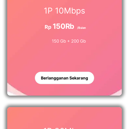
1P 10Mbps
150Rb
Rp
/Bulan
150 Gb + 200 Gb
Berlangganan Sekarang