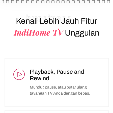
bussiness
Kenali Lebih Jauh Fitur
IndiHome TV
Unggulan
Playback, Pause and
Rewind
Mundur, pause, atau putar ulang
tayangan TV Anda dengan bebas.