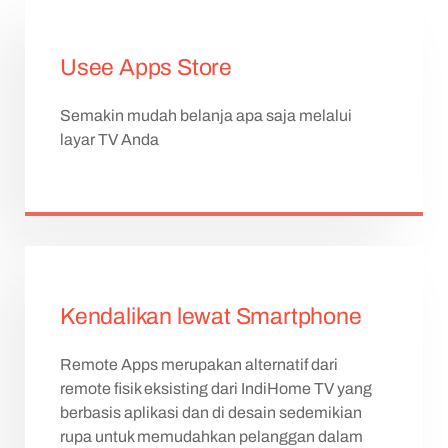
Usee Apps Store
Semakin mudah belanja apa saja melalui
layar TV Anda
Kendalikan lewat Smartphone
Remote Apps merupakan alternatif dari
remote fisik eksisting dari IndiHome TV yang
berbasis aplikasi dan di desain sedemikian
rupa untuk memudahkan pelanggan dalam