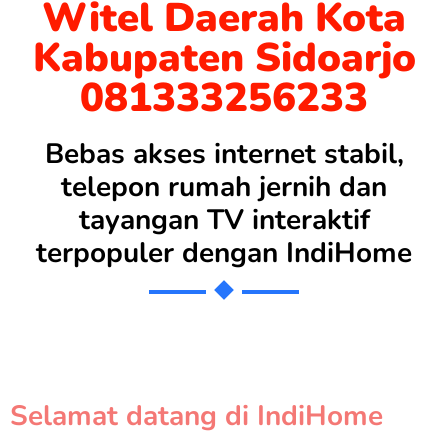
Witel Daerah Kota
Kabupaten Sidoarjo
081333256233
Bebas akses internet stabil,
telepon rumah jernih dan
tayangan TV interaktif
terpopuler dengan
IndiHome
Selamat datang di IndiHome