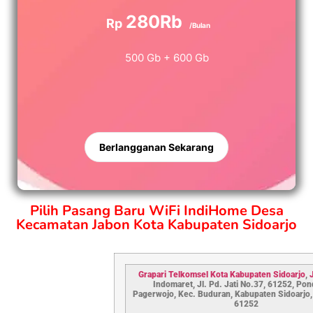
280Rb
Rp
/Bulan
500 Gb + 600 Gb
Berlangganan Sekarang
Pilih Pasang Baru WiFi IndiHome Desa
Kecamatan Jabon Kota Kabupaten Sidoarjo
Grapari Telkomsel Kota Kabupaten S
idoarjo
,
Indomaret, Jl. Pd. Jati No.37, 61252, Pond
Pagerwojo, Kec. Buduran, Kabupaten Sidoarjo
61252