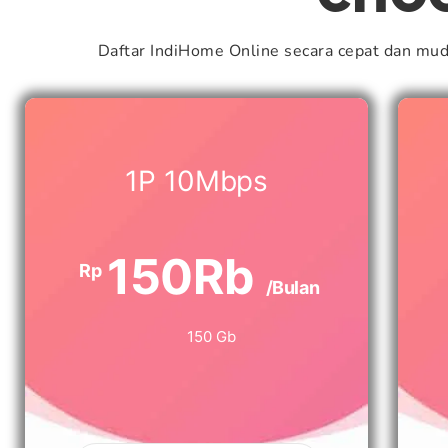
Daftar IndiHome Online secara cepat dan mu
1P 10Mbps
150Rb
Rp
/Bulan
150 Gb