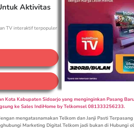
Untuk Aktivitas
an TV interaktif terpopuler
A
 Kota Kabupaten Sidoarjo yang menginginkan Pasang Baru 
ngsung ke Sales IndiHome by Telkomsel 081333256233.
engan mengatasnamakan Telkom dan Janji Pasti Terpasang 
ghubungi Marketing Digital Telkom jadi bukan di Hubungi o