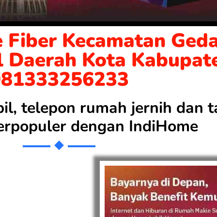
 Fiber Kecamatan Geda
l Daerah Kota Kabupat
081333256233
bil, telepon rumah jernih dan
 terpopuler dengan
IndiHome