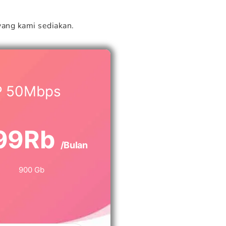
ang kami sediakan.
P 50Mbps
99Rb
/Bulan
900 Gb