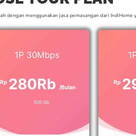
dah dengan menggunakan jasa pemasangan dari IndiHome y
1P 30Mbps
1
280Rb
2
Rp
Rp
/Bulan
500 Gb