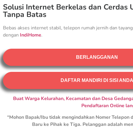
Solusi Internet Berkelas dan Cerdas 
Tanpa Batas
Bebas akses internet stabil, telepon rumah jernih dan tayang
dengan
IndiHome
.
BERLANGGANAN
DAFTAR MANDIRI DI SISI AND
Buat Warga Kelurahan, Kecamatan dan Desa Gedangan
Pendaftaran Online la
“Mohon Bapak/Ibu tidak mengindahkan Nomer Telepon d
Baru ke Pihak ke Tiga. Pelanggan adalah men