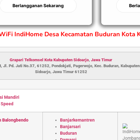
Berlangganan Sekarang
Berl
 WiFi IndiHome Desa Kecamatan Buduran Kota 
Grapari Telkomsel Kota Kabupaten S
idoarjo
,
Jawa Timur
, Jl. Pd. Jati No.37, 61252, Pondokjati, Pagerwojo, Kec. Buduran, Kabupaten
Sidoarjo, Jawa Timur 61252
si Mandiri
 Speed
n Balongbendo
Banjarkemantren
Banjarsari
Buduran
Damarsi