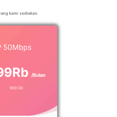
ang kami sediakan.
P 50Mbps
99Rb
/Bulan
900 Gb