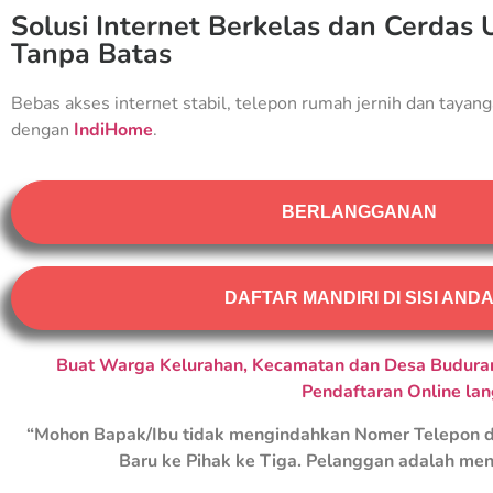
Solusi Internet Berkelas dan Cerdas 
Tanpa Batas
Bebas akses internet stabil, telepon rumah jernih dan tayang
dengan
IndiHome
.
BERLANGGANAN
DAFTAR MANDIRI DI SISI AND
Buat Warga Kelurahan, Kecamatan dan Desa Buduran
Pendaftaran Online la
“Mohon Bapak/Ibu tidak mengindahkan Nomer Telepon d
Baru ke Pihak ke Tiga. Pelanggan adalah men