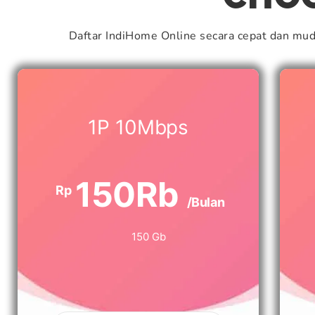
Daftar IndiHome Online secara cepat dan mu
1P 10Mbps
150Rb
Rp
/Bulan
150 Gb