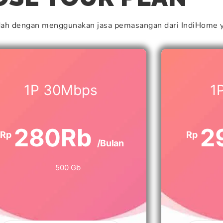
dah dengan menggunakan jasa pemasangan dari IndiHome y
1P 30Mbps
1
280Rb
2
Rp
Rp
/Bulan
500 Gb