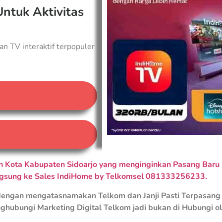
Untuk Aktivitas
an TV interaktif terpopuler
A
 Kota Kabupaten Sidoarjo yang menginginkan Pasang Baru I
ngsung ke Sales IndiHome by Telkomsel 081333256233.
engan mengatasnamakan Telkom dan Janji Pasti Terpasang 
ghubungi Marketing Digital Telkom jadi bukan di Hubungi o