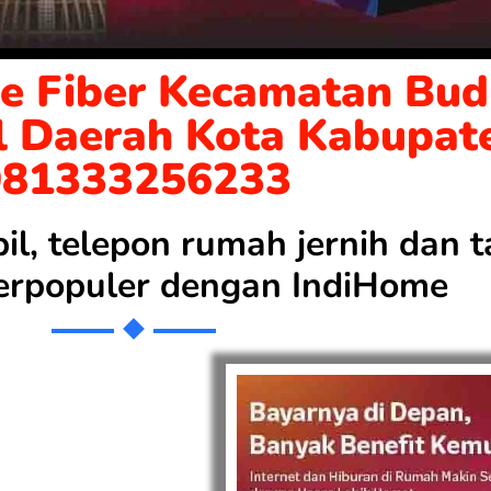
e Fiber Kecamatan Bud
l Daerah Kota Kabupat
081333256233
bil, telepon rumah jernih dan
 terpopuler dengan
IndiHome