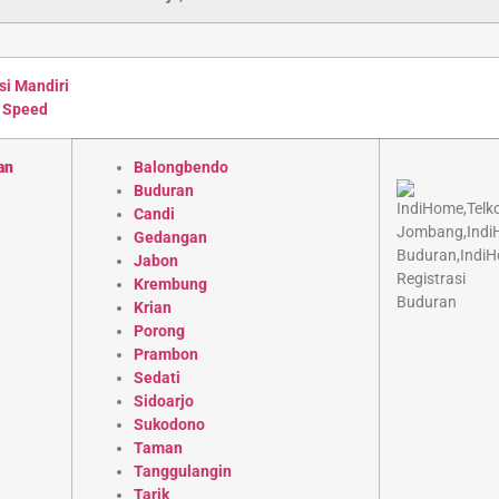
si Mandiri
 Speed
an
Balongbendo
Buduran
Candi
Gedangan
Jabon
Krembung
Krian
Porong
Prambon
Sedati
Sidoarjo
Sukodono
Taman
Tanggulangin
Tarik