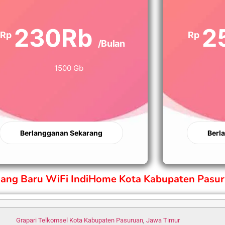
230Rb
2
Rp
Rp
/Bulan
1500 Gb
Berlangganan Sekarang
Berl
ang Baru WiFi IndiHome Kota Kabupaten Pasu
Grapari Telkomsel Kota Kabupaten Pasuruan
,
Jawa Timur