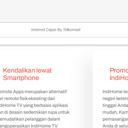
Internet Cepat By Telkomsel
Kendalikan lewat
Promo
Smartphone
IndiH
emote Apps merupakan alternatif
IndiHome te
ri remote fisik eksisting dari
negeri keter
ndiHome TV yang berbasis aplikasi
tinggal And
an di desain sedemikian rupa untuk
mudah, Kami
emudahkan pelanggan dalam
pemasangan
engoperasikan IndiHome TV.
Anda di selu