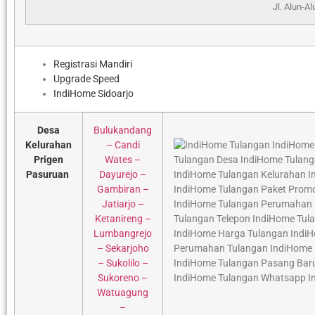
Jl. Alun-A
Registrasi Mandiri
Upgrade Speed
IndiHome Sidoarjo
Desa
Bulukandang
Kelurahan
– Candi
Prigen
Wates –
Pasuruan
Dayurejo –
Gambiran –
Jatiarjo –
Ketanireng –
Lumbangrejo
– Sekarjoho
– Sukolilo –
Sukoreno –
Watuagung
–