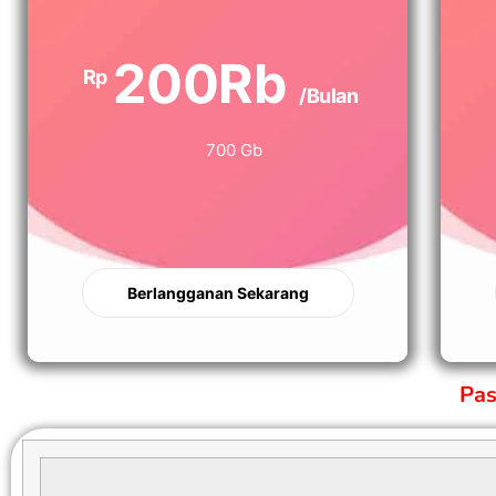
200Rb
Rp
/Bulan
700 Gb
Berlangganan Sekarang
Pas