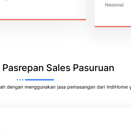
Nasional
 Pasrepan Sales Pasuruan
dah dengan menggunakan jasa pemasangan dari IndiHome y