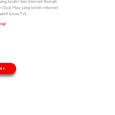
ng terdiri dari Internet Rumah
Dual Play yang terdiri Internet
aktif (UseeTV).
ng!
N