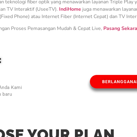
teknologi fiber optik yang menawarkan layanan Triple Play ya
an TV Interaktif (UseeTV).
IndiHome
juga menawarkan layanan 
Fixed Phone) atau Internet Fiber (Internet Cepat) dan TV Inter
gan Proses Pemasangan Mudah & Cepat Live,
Pasang Sekara
E
BERLANGGANA
 Anda Kami
 baru
l
SE YOUR PLAN