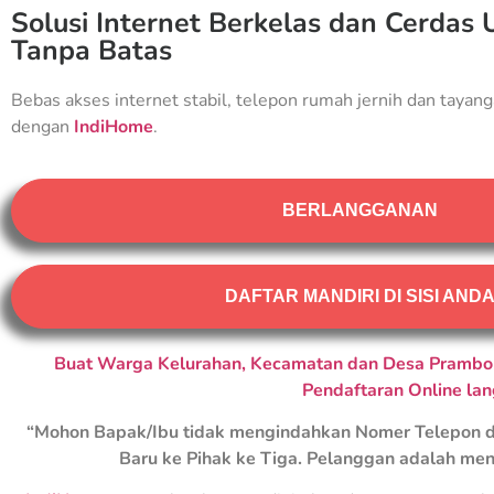
Solusi Internet Berkelas dan Cerdas 
Tanpa Batas
Bebas akses internet stabil, telepon rumah jernih dan tayang
dengan
IndiHome
.
BERLANGGANAN
DAFTAR MANDIRI DI SISI AND
Buat Warga Kelurahan, Kecamatan dan Desa Prambon 
Pendaftaran Online la
“Mohon Bapak/Ibu tidak mengindahkan Nomer Telepon d
Baru ke Pihak ke Tiga. Pelanggan adalah men