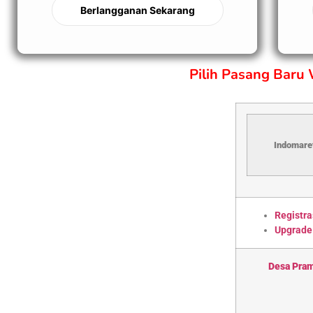
Berlangganan Sekarang
Pilih Pasang Baru
Indomaret
Registra
Upgrade
Desa Pra