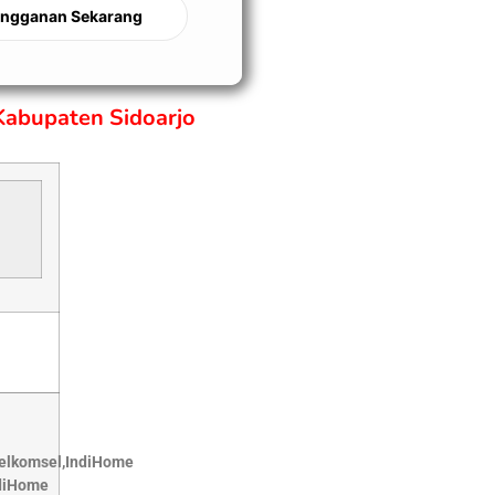
angganan Sekarang
Kabupaten Sidoarjo