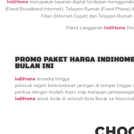
IndiHome
merupakan layanan digital terdepan menggunakan 
(Fixed Broadband Internet), Telepon Rumah (Fixed Phone) d
Fiber (Internet Cepat) dan Telepon Rumah (
Paket Langganan
IndiHome
Den
PROMO PAKET HARGA INDIHOM
BULAN INI
IndiHome
tersedia hingga
pelosok negeri ketersediaan jaringan di tempat tinggal
periksa dengan mudah, Kami siap melayani pemasangan
IndiHome
untuk Anda di seluruh Kota Besar se Nasiona
CHOO