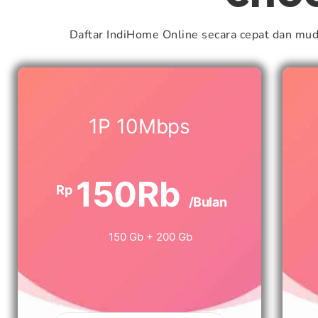
Daftar IndiHome Online secara cepat dan mu
1P 10Mbps
150Rb
Rp
/Bulan
150 Gb + 200 Gb