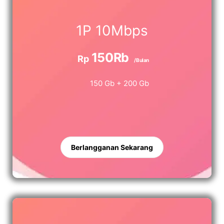
1P 10Mbps
150Rb
Rp
/Bulan
150 Gb + 200 Gb
Berlangganan Sekarang