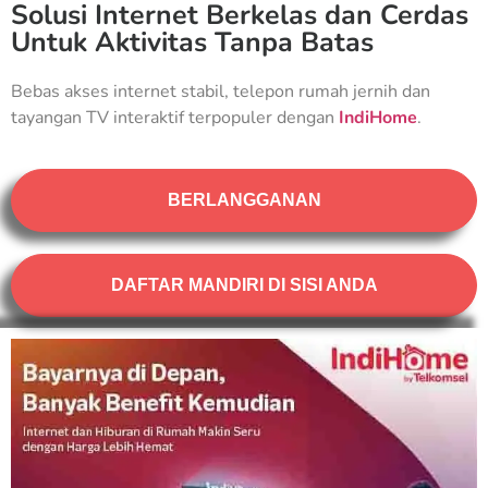
Solusi Internet Berkelas dan Cerdas
Untuk Aktivitas Tanpa Batas
Bebas akses internet stabil, telepon rumah jernih dan
tayangan TV interaktif terpopuler dengan
IndiHome
.
BERLANGGANAN
DAFTAR MANDIRI DI SISI ANDA