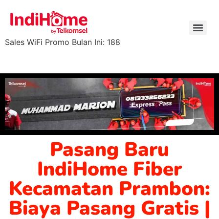
Sales WiFi Promo Bulan Ini: 188
Pasang Baru
IndiHome Fiber
Kecamatan Prambon:
Biaya Pasang Gratis |