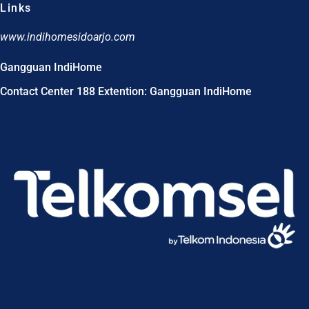
Links
www.indihomesidoarjo.com
Gangguan IndiHome
Contact Center 188 Extention: Gangguan IndiHome