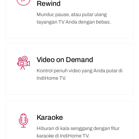
Rewind
Mundur, pause, atau putar ulang
tayangan TV Anda dengan bebas.
Video on Demand
Kontrol penuh video yang Anda putar di
IndiHome TV.
Karaoke
Hiburan di kala senggang dengan fitur
karaoke di IndiHome TV.