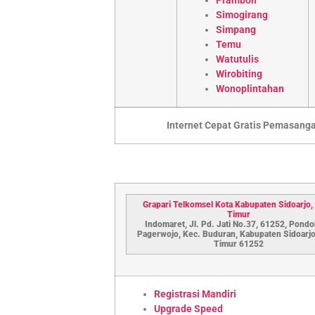
Prambon
Simogirang
Simpang
Temu
Watutulis
Wirobiting
Wonoplintahan
Internet Cepat Gratis Pemasang
Grapari Telkomsel Kota Kabupaten S
idoarjo
,
Timur
Indomaret, Jl. Pd. Jati No.37, 61252, Pondok
Pagerwojo, Kec. Buduran, Kabupaten Sidoarjo
Timur 61252
Registrasi Mandiri
Upgrade Speed