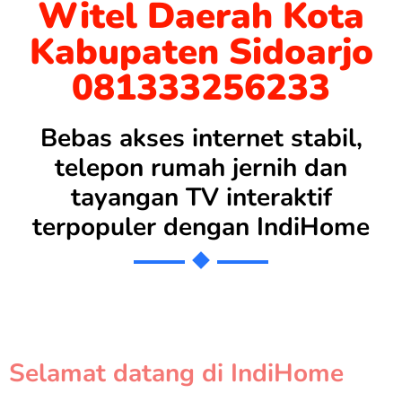
Witel Daerah Kota
Kabupaten Sidoarjo
081333256233
Bebas akses internet stabil,
telepon rumah jernih dan
tayangan TV interaktif
terpopuler dengan
IndiHome
Selamat datang di IndiHome