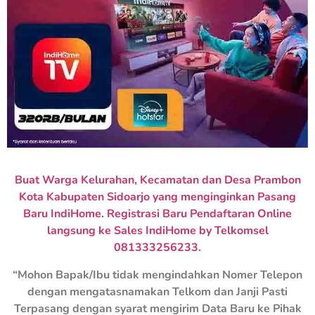
Buat Warga Kelurahan, Kecamatan dan Desa Prambon
Kota Kabupaten Sidoarjo yang menginginkan Pasang
Baru IndiHome. Registrasi Baru Pendaftaran Online
langsung ke Sales IndiHome by Telkomsel
081333256233.
“Mohon Bapak/Ibu tidak mengindahkan Nomer Telepon
dengan mengatasnamakan Telkom dan Janji Pasti
Terpasang dengan syarat mengirim Data Baru ke Pihak