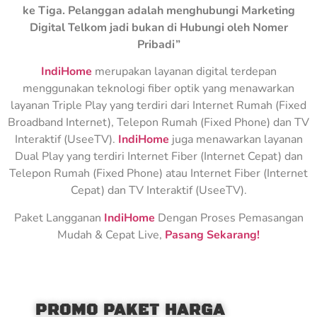
ke Tiga. Pelanggan adalah menghubungi Marketing
Digital Telkom jadi bukan di Hubungi oleh Nomer
Pribadi”
IndiHome
merupakan layanan digital terdepan
menggunakan teknologi fiber optik yang menawarkan
layanan Triple Play yang terdiri dari Internet Rumah (Fixed
Broadband Internet), Telepon Rumah (Fixed Phone) dan TV
Interaktif (UseeTV).
IndiHome
juga menawarkan layanan
Dual Play yang terdiri Internet Fiber (Internet Cepat) dan
Telepon Rumah (Fixed Phone) atau Internet Fiber (Internet
Cepat) dan TV Interaktif (UseeTV).
Paket Langganan
IndiHome
Dengan Proses Pemasangan
Mudah & Cepat Live,
Pasang Sekarang!
PROMO PAKET HARGA