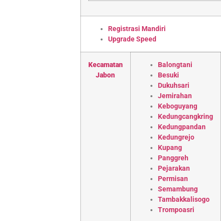
Registrasi Mandiri
Upgrade Speed
Kecamatan
Balongtani
Jabon
Besuki
Dukuhsari
Jemirahan
Keboguyang
Kedungcangkring
Kedungpandan
Kedungrejo
Kupang
Panggreh
Pejarakan
Permisan
Semambung
Tambakkalisogo
Trompoasri