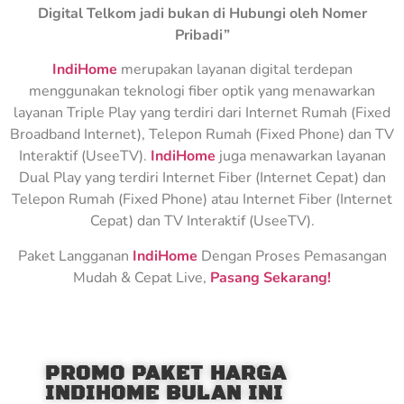
Digital Telkom jadi bukan di Hubungi oleh Nomer
Pribadi”
IndiHome
merupakan layanan digital terdepan
menggunakan teknologi fiber optik yang menawarkan
layanan Triple Play yang terdiri dari Internet Rumah (Fixed
Broadband Internet), Telepon Rumah (Fixed Phone) dan TV
Interaktif (UseeTV).
IndiHome
juga menawarkan layanan
Dual Play yang terdiri Internet Fiber (Internet Cepat) dan
Telepon Rumah (Fixed Phone) atau Internet Fiber (Internet
Cepat) dan TV Interaktif (UseeTV).
Paket Langganan
IndiHome
Dengan Proses Pemasangan
Mudah & Cepat Live,
Pasang Sekarang!
PROMO PAKET HARGA
INDIHOME BULAN INI