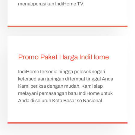
mengoperasikan IndiHome TV.
Promo Paket Harga IndiHome
IndiHome tersedia hingga pelosok negeri
ketersediaan jaringan di tempat tinggal Anda
Kami periksa dengan mudah, Kami siap
melayani pemasangan baru IndiHome untuk
Anda di seluruh Kota Besar se Nasional