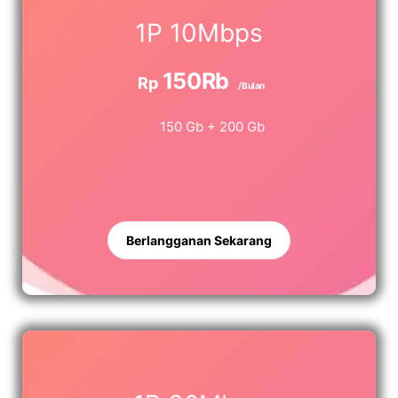
1P 10Mbps
150Rb
Rp
/Bulan
150 Gb + 200 Gb
Berlangganan Sekarang