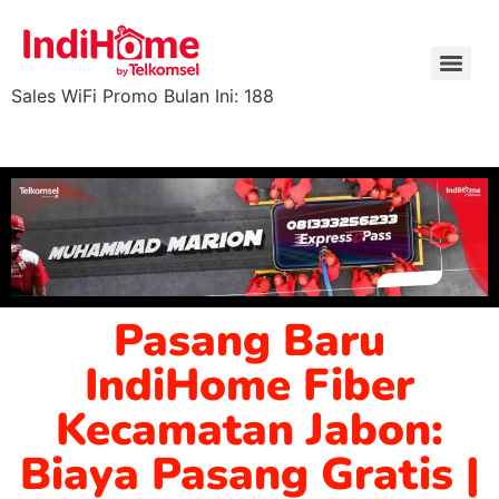
Sales WiFi Promo Bulan Ini: 188
Pasang Baru
IndiHome Fiber
Kecamatan Jabon:
Biaya Pasang Gratis |