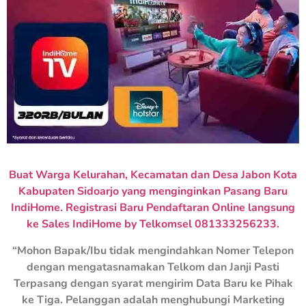
Buat Warga Kelurahan, Kecamatan dan Desa Jabon Kota
Kabupaten Sidoarjo yang menginginkan Pasang Baru
IndiHome. Registrasi Baru Pendaftaran Online langsung
ke Sales IndiHome by Telkomsel 081333256233.
“Mohon Bapak/Ibu tidak mengindahkan Nomer Telepon
dengan mengatasnamakan Telkom dan Janji Pasti
Terpasang dengan syarat mengirim Data Baru ke Pihak
ke Tiga. Pelanggan adalah menghubungi Marketing