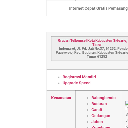
Internet Cepat Gratis Pemasan
Grapari Telkomsel Kota Kabupaten S
idoarjo
,
Timur
Indomaret, Jl. Pd. Jati No.37, 61252, Pondok
Pagerwojo, Kec. Buduran, Kabupaten Sidoarjo
Timur 61252
Registrasi Mandiri
Upgrade Speed
Kecamatan
Balongbendo
Buduran
Candi
Gedangan
Jabon
Krembung