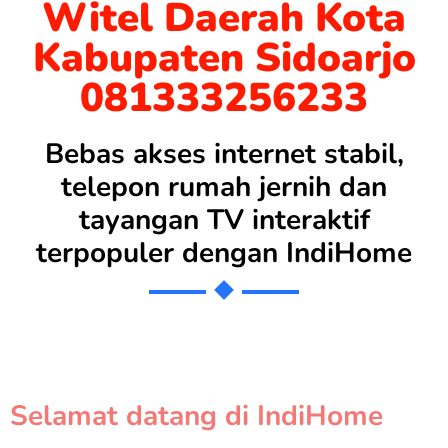
Witel Daerah Kota
Kabupaten Sidoarjo
081333256233
Bebas akses internet stabil,
telepon rumah jernih dan
tayangan TV interaktif
terpopuler dengan
IndiHome
Selamat datang di IndiHome