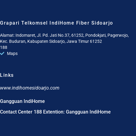
Grapari Telkomsel IndiHome Fiber Sidoarjo
Alamat: Indomaret, Jl. Pd. Jati No.37, 61252, Pondokjati, Pagerwojo,
Kec. Buduran, Kabupaten Sidoarjo, Jawa Timur 61252
188
Maps
Links
www.indihomesidoarjo.com
Gangguan IndiHome
Contact Center 188 Extention: Gangguan IndiHome