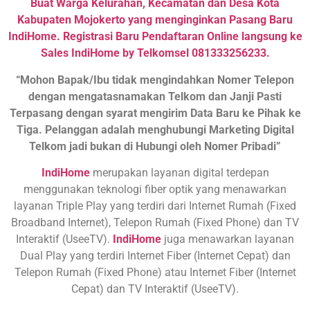
Buat Warga Kelurahan, Kecamatan dan Desa Kota
Kabupaten Mojokerto yang menginginkan Pasang Baru
IndiHome. Registrasi Baru Pendaftaran Online langsung ke
Sales IndiHome by Telkomsel 081333256233.
“Mohon Bapak/Ibu tidak mengindahkan Nomer Telepon
dengan mengatasnamakan Telkom dan Janji Pasti
Terpasang dengan syarat mengirim Data Baru ke Pihak ke
Tiga. Pelanggan adalah menghubungi Marketing Digital
Telkom jadi bukan di Hubungi oleh Nomer Pribadi”
IndiHome
merupakan layanan digital terdepan
menggunakan teknologi fiber optik yang menawarkan
layanan Triple Play yang terdiri dari Internet Rumah (Fixed
Broadband Internet), Telepon Rumah (Fixed Phone) dan TV
Interaktif (UseeTV).
IndiHome
juga menawarkan layanan
Dual Play yang terdiri Internet Fiber (Internet Cepat) dan
Telepon Rumah (Fixed Phone) atau Internet Fiber (Internet
Cepat) dan TV Interaktif (UseeTV).