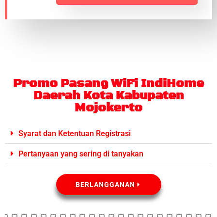
Promo Pasang WiFi IndiHome
Daerah Kota Kabupaten
Mojokerto
Syarat dan Ketentuan Registrasi
Pertanyaan yang sering di tanyakan
BERLANGGANAN