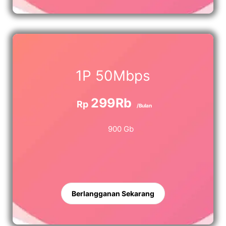
1P 50Mbps
299Rb
Rp
/Bulan
900 Gb
Berlangganan Sekarang