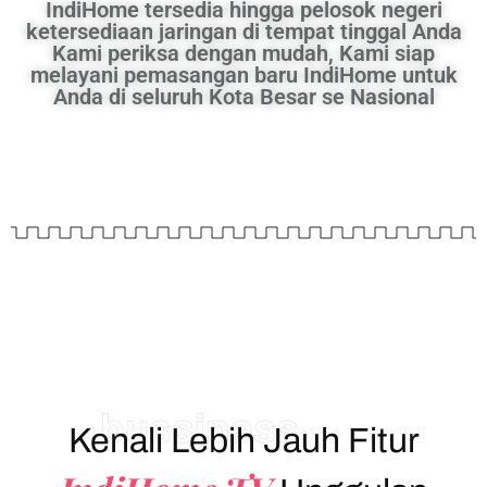
IndiHome tersedia hingga pelosok negeri
ketersediaan jaringan di tempat tinggal Anda
Kami periksa dengan mudah, Kami siap
melayani pemasangan baru IndiHome untuk
Anda di seluruh Kota Besar se Nasional
bussiness
Kenali Lebih Jauh Fitur