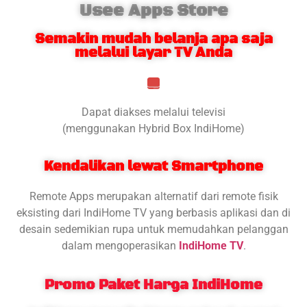
Usee Apps Store
Semakin mudah belanja apa saja
melalui layar TV Anda
Dapat diakses melalui televisi
(menggunakan Hybrid Box IndiHome)
Kendalikan lewat Smartphone
Remote Apps merupakan alternatif dari remote fisik
eksisting dari IndiHome TV yang berbasis aplikasi dan di
desain sedemikian rupa untuk memudahkan pelanggan
dalam mengoperasikan
IndiHome TV
.
Promo Paket Harga IndiHome