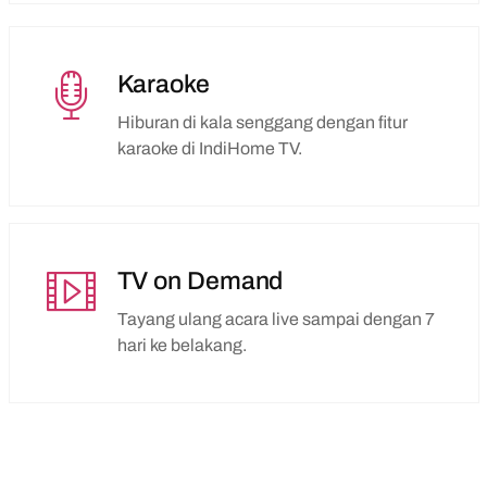
Karaoke
Hiburan di kala senggang dengan fitur
karaoke di IndiHome TV.
TV on Demand
Tayang ulang acara live sampai dengan 7
hari ke belakang.