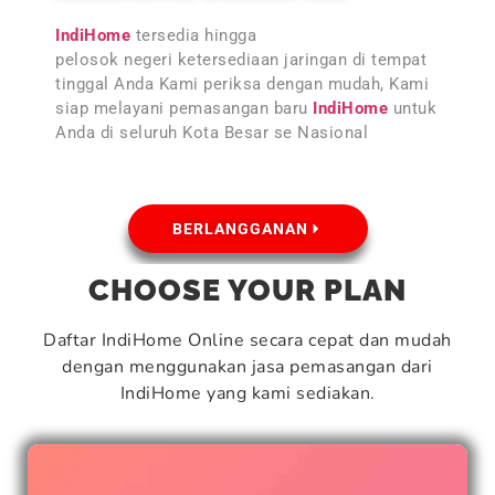
IndiHome
tersedia hingga
pelosok negeri ketersediaan jaringan di tempat
tinggal Anda Kami periksa dengan mudah, Kami
siap melayani pemasangan baru
IndiHome
untuk
Anda di seluruh Kota Besar se Nasional
BERLANGGANAN
CHOOSE YOUR PLAN
Daftar IndiHome Online secara cepat dan mudah
dengan menggunakan jasa pemasangan dari
IndiHome yang kami sediakan.