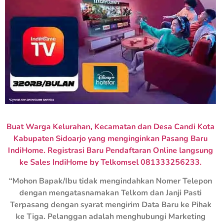
Buat Warga Kelurahan, Kecamatan dan Desa Candi Kota
Kabupaten Sidoarjo yang menginginkan Pasang Baru
IndiHome. Registrasi Baru Pendaftaran Online langsung
ke Sales IndiHome by Telkomsel 081333256233.
“Mohon Bapak/Ibu tidak mengindahkan Nomer Telepon
dengan mengatasnamakan Telkom dan Janji Pasti
Terpasang dengan syarat mengirim Data Baru ke Pihak
ke Tiga. Pelanggan adalah menghubungi Marketing