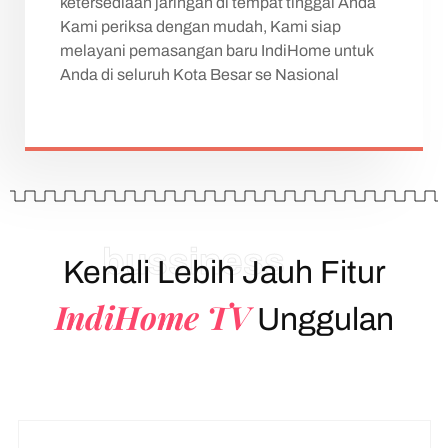
ketersediaan jaringan di tempat tinggal Anda
Kami periksa dengan mudah, Kami siap
melayani pemasangan baru IndiHome untuk
Anda di seluruh Kota Besar se Nasional
bussiness
Kenali Lebih Jauh Fitur
IndiHome TV
Unggulan