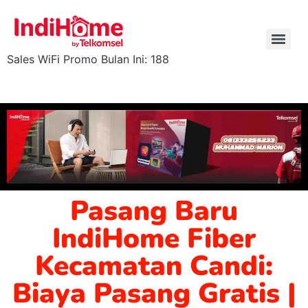
Sales WiFi Promo Bulan Ini: 188
Pasang Baru
IndiHome Fiber
Kecamatan Candi:
Biaya Pasang Gratis |