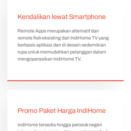
Kendalikan lewat Smartphone
Remote Apps merupakan alternatif dari
remote fisik eksisting dari IndiHome TV yang
berbasis aplikasi dan di desain sedemikian
rupa untuk memudahkan pelanggan dalam
mengoperasikan IndiHome TV.
Promo Paket Harga IndiHome
IndiHome tersedia hingga pelosok negeri