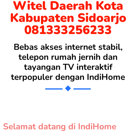
Witel Daerah Kota
Kabupaten Sidoarjo
081333256233
Bebas akses internet stabil,
telepon rumah jernih dan
tayangan TV interaktif
terpopuler dengan
IndiHome
Selamat datang di IndiHome