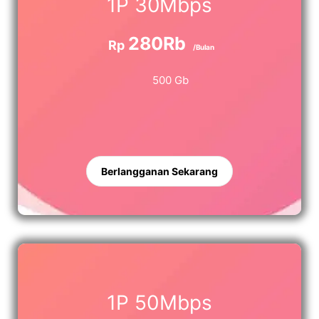
1P 30Mbps
280Rb
Rp
/Bulan
500 Gb
Berlangganan Sekarang
1P 50Mbps