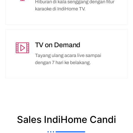
Hiburan di kala senggang dengan fitur
karaoke di IndiHome TV.
TV on Demand
Tayang ulang acara live sampai
dengan 7 hari ke belakang.
Sales IndiHome Candi