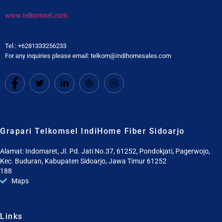
www.telkomsel.com
Tel.: +6281333256233
For any inquiries please email: telkom@indihomesales.com
Grapari Telkomsel IndiHome Fiber Sidoarjo
Alamat: Indomaret, Jl. Pd. Jati No.37, 61252, Pondokjati, Pagerwojo,
Kec. Buduran, Kabupaten Sidoarjo, Jawa Timur 61252
188
Maps
Links