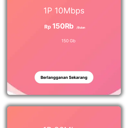
1P 10Mbps
150Rb
Rp
/Bulan
150 Gb
Berlangganan Sekarang