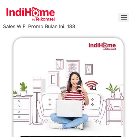
Sales WiFi Promo Bulan Ini: 188