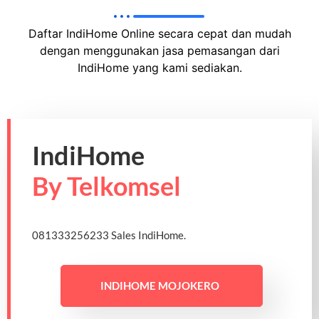
Daftar IndiHome Online secara cepat dan mudah
dengan menggunakan jasa pemasangan dari
IndiHome yang kami sediakan.
IndiHome
By Telkomsel
081333256233 Sales IndiHome.
INDIHOME MOJOKERO