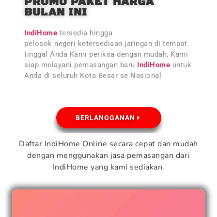
PROMO PAKET HARGA
BULAN INI
IndiHome
tersedia hingga
pelosok negeri ketersediaan jaringan di tempat
tinggal Anda Kami periksa dengan mudah, Kami
siap melayani pemasangan baru
IndiHome
untuk
Anda di seluruh Kota Besar se Nasional
BERLANGGANAN
Daftar IndiHome Online secara cepat dan mudah
dengan menggunakan jasa pemasangan dari
IndiHome yang kami sediakan.