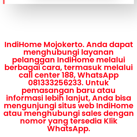
IndiHome Mojokerto. Anda dapat
menghubungi layanan
pelanggan IndiHome melalui
berbagai cara, termasuk melalui
call center 188, WhatsApp
081333256233. Untuk
pemasangan baru atau
informasi lebih lanjut, Anda bisa
mengunjungi situs web IndiHome
atau menghubungi sales dengan
nomor yang tersedia Klik
WhatsApp.