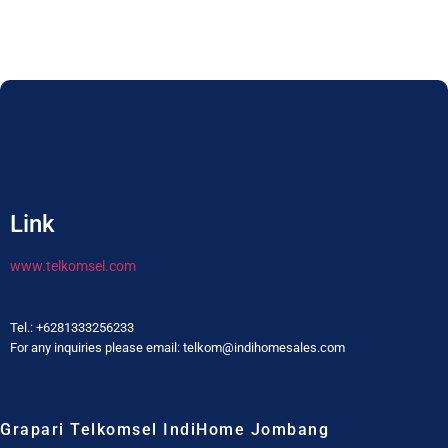
Link
www.telkomsel.com
Tel.: +6281333256233
For any inquiries please email: telkom@indihomesales.com
Grapari Telkomsel IndiHome Jombang