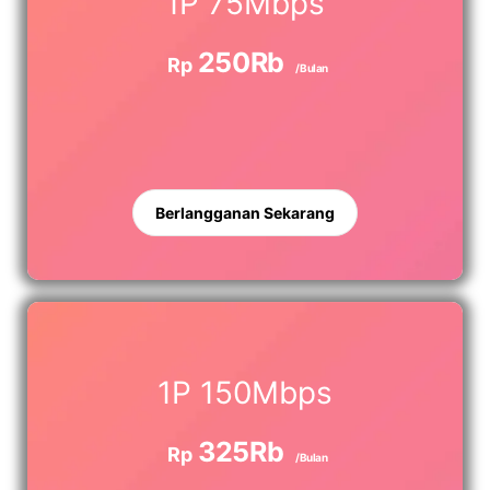
1P 75Mbps
250Rb
Rp
/Bulan
Berlangganan Sekarang
1P 150Mbps
325Rb
Rp
/Bulan