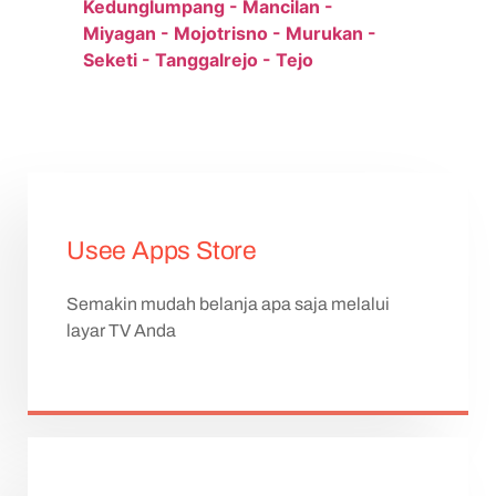
Kedunglumpang - Mancilan -
Miyagan - Mojotrisno - Murukan -
Seketi - Tanggalrejo - Tejo
IndiHome Mojoagung IndiHome Mojoagung Daftar IndiHome Mojoagung Info IndiHome
Mojoagung Promo IndiHome Mojoagung Paket IndiHome Mojoagung Pasang IndiHome
Mojoagung registrasi IndiHome Mojoagung Jombang IndiHome Mojoagung WA IndiHome
Mojoagung WiFi
Usee Apps Store
Semakin mudah belanja apa saja melalui
layar TV Anda