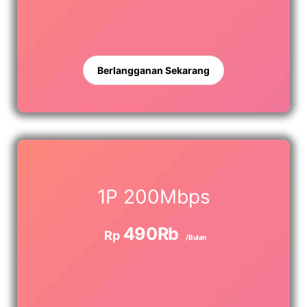
Berlangganan Sekarang
1P 200Mbps
490Rb
Rp
/Bulan