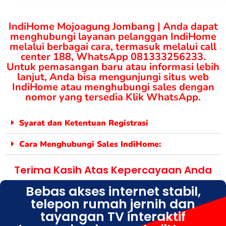
IndiHome Mojoagung Jombang | Anda dapat
menghubungi layanan pelanggan IndiHome
melalui berbagai cara, termasuk melalui call
center 188, WhatsApp 081333256233.
Untuk pemasangan baru atau informasi lebih
lanjut, Anda bisa mengunjungi situs web
IndiHome atau menghubungi sales dengan
nomor yang tersedia Klik WhatsApp.
Syarat dan Ketentuan Registrasi
Cara Menghubungi Sales IndiHome:
Terima Kasih Atas Kepercayaan Anda
Bebas akses internet stabil,
telepon rumah jernih dan
tayangan TV interaktif